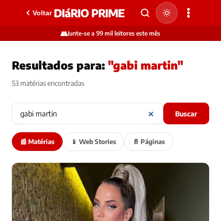
DIáRIO PRIME
Voltar
👥
Junte-se a 99 mil leitores este mês
Resultados para:
"gabi martin"
53 matérias encontradas
Buscar
📰 Matérias
📱 Web Stories
📄 Páginas