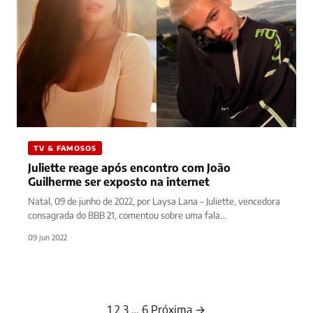
TV & FAMOSOS
Juliette reage após encontro com João
Guilherme ser exposto na internet
Natal, 09 de junho de 2022, por Laysa Lana – Juliette, vencedora
consagrada do BBB 21, comentou sobre uma fala…
09 jun 2022
1
2
3
…
6
Próxima →