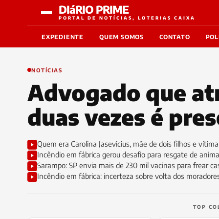
DIáRIO PRIME
PORTAL DE NOTÍCIAS, LOTERIAS CAIXA
EXPEDIENTE
QUEM SOMOS
CONTATO
POL
NOTÍCIAS
Advogado que at
duas vezes é pres
Quem era Carolina Jasevicius, mãe de dois filhos e vítima
Incêndio em fábrica gerou desafio para resgate de anima
Sarampo: SP envia mais de 230 mil vacinas para frear ca
Incêndio em fábrica: incerteza sobre volta dos moradore
TOP CO