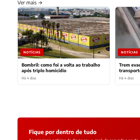
Ver mais →
NOTÍCIAS
NOTÍCIAS
Bombril: como foi a volta ao trabalho
Trem eva
após triplo homicídio
transpor
Há 4 dias
Há 4 dias
Fique por dentro de tudo