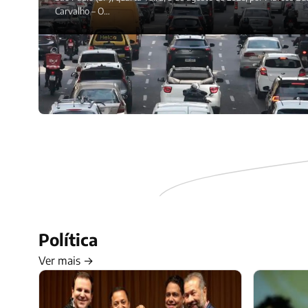
Carvalho – O…
Política
Ver mais →