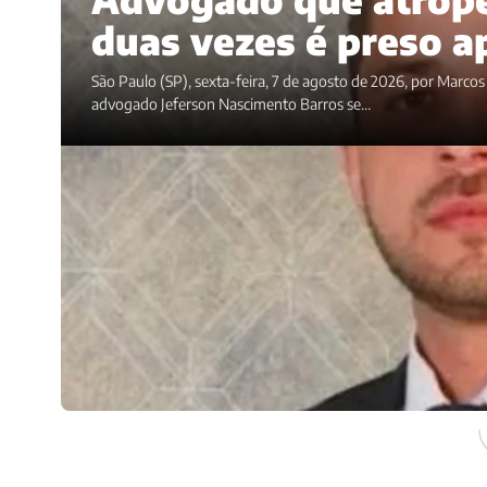
duas vezes é preso a
São Paulo (SP), sexta-feira, 7 de agosto de 2026, por Marco
advogado Jeferson Nascimento Barros se…