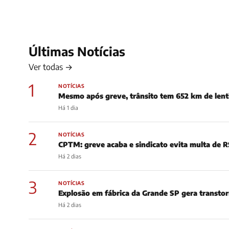
Últimas Notícias
Ver todas →
1
NOTÍCIAS
Mesmo após greve, trânsito tem 652 km de len
Há 1 dia
2
NOTÍCIAS
CPTM: greve acaba e sindicato evita multa de R
Há 2 dias
3
NOTÍCIAS
Explosão em fábrica da Grande SP gera transto
Há 2 dias