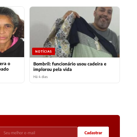
NOTÍCIAS
era o
Bombril: funcionário usou cadeira e
bado
implorou pela vida
Há 4 dias
Cadastrar