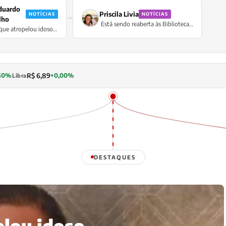
duardo
Priscila Livia
NOTÍCIAS
NOTÍCIAS
lho
Está sendo reaberta às Bibliotecas
ue atropelou idoso
Lúcio de Mendonça e Rodolfo
é preso após 18 dias
Garcia para o público
R$ 6,89
50%
+0,00%
Libra
DESTAQUES
lou idoso