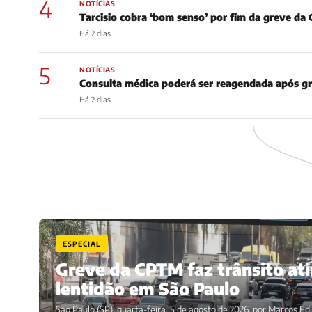
4
NOTÍCIAS
Tarcisio cobra ‘bom senso’ por fim da greve d
Há 2 dias
5
NOTÍCIAS
Consulta médica poderá ser reagendada após gre
Há 2 dias
ESPECIAL
Greve da CPTM faz trânsito at
lentidão em São Paulo
São Paulo (SP), quarta-feira, 5 de agosto de 2026, por Marcos E