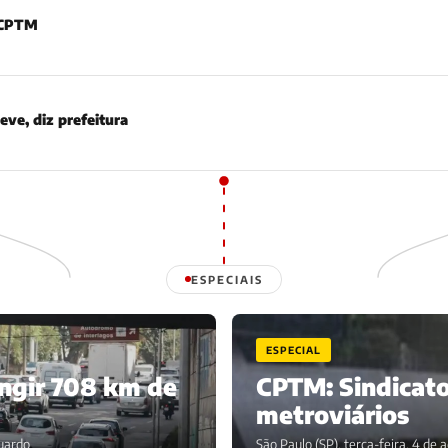
a CPTM
ve, diz prefeitura
ESPECIAIS
ESPECIAL
ingir 708 km de
CPTM: Sindicato
metroviários
duardo
São Paulo (SP), terça-feira, 4 de