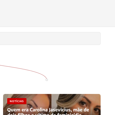
NOTÍCIAS
Quem era Carolina Jasevicius, mãe de
dois filhos e vítima de feminicídio