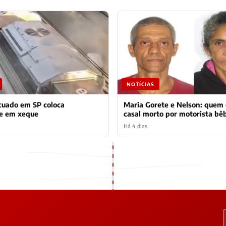
NOTÍCIAS
cuado em SP coloca
Maria Gorete e Nelson: quem 
te em xeque
casal morto por motorista bê
Há 4 dias