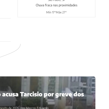
Chuva fraca nas proximidades
Mín 17°
Máx 27°
 acusa Tarcisio por greve dos
 agosto de 2026, por Marcos Eduardo