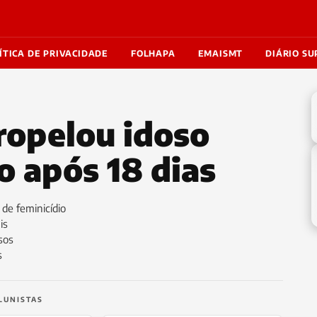
ÍTICA DE PRIVACIDADE
FOLHAPA
EMAISMT
DIÁRIO SU
ropelou idoso
o após 18 dias
 de feminicídio
is
sos
s
LUNISTAS