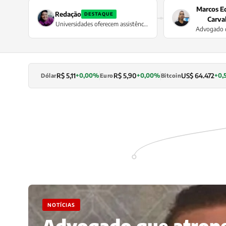
Marcos E
Redação
DESTAQUE
Carva
Universidades oferecem assistência
Advogado q
jurídica gratuita para famílias de
duas vezes 
até 3 salários mínimos — Nova
Mutum: UMC e PUCRS lideram
atendimento
R$ 5,11
R$ 5,90
US$ 64.472
+0,00%
+0,00%
+0,
Dólar
Euro
Bitcoin
NOTÍCIAS
Advogado que atrope