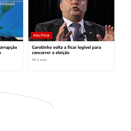
POLÍTICA
corrupção
Garotinho volta a ficar legível para
o
concorrer a eleição
Há 4 anos