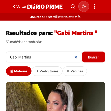
DIáRIO PRIME
Voltar
👥
Junte-se a 99 mil leitores este mês
Resultados para:
"Gabi Martins "
53 matérias encontradas
Buscar
📰 Matérias
📱 Web Stories
📄 Páginas