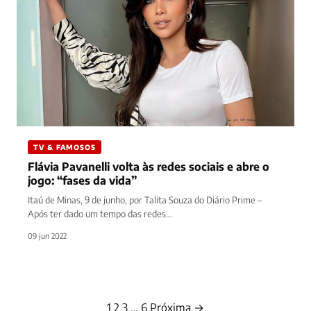
TV & FAMOSOS
Flávia Pavanelli volta às redes sociais e abre o
jogo: “fases da vida”
Itaú de Minas, 9 de junho, por Talita Souza do Diário Prime –
Após ter dado um tempo das redes…
09 jun 2022
1
2
3
…
6
Próxima →