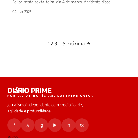
Felipe nesta sexta-feira, dia 4 de março. A vidente disse…
04 mar 2022
1
2
3
…
5
Próxima →
Paginação
de
posts
DIáRIO PRIME
PORTAL DE NOTÍCIAS, LOTERIAS CAIXA
Jornalismo independente com credibilidade,
agilidade e profundidade.
f
𝕏
ig
▶
in
tk
RSS