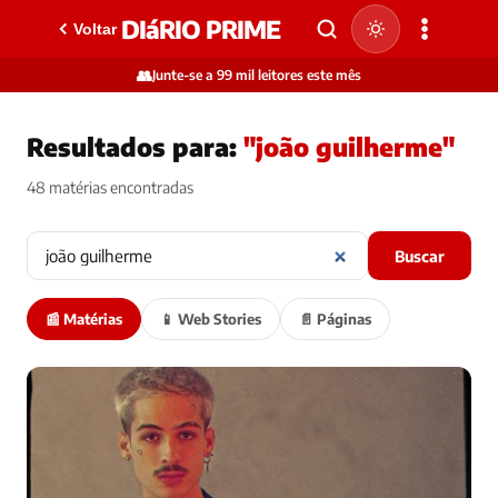
DIáRIO PRIME
Voltar
👥
Junte-se a 99 mil leitores este mês
Resultados para:
"joão guilherme"
48 matérias encontradas
Buscar
📰 Matérias
📱 Web Stories
📄 Páginas