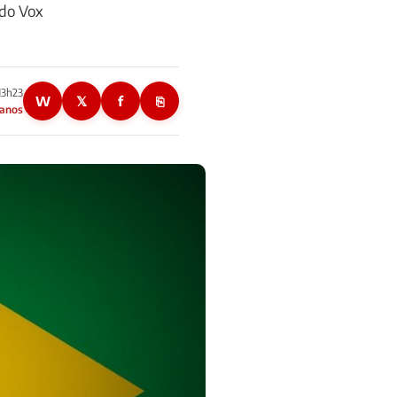
 do Vox
13h23
W
𝕏
f
⎘
 anos