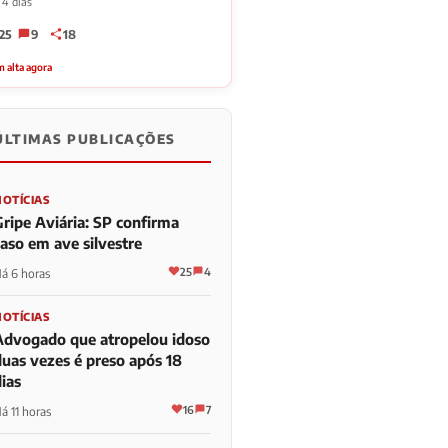
 4 dias
25
9
18
 alta agora
ÚLTIMAS PUBLICAÇÕES
NOTÍCIAS
Gripe Aviária: SP confirma
caso em ave silvestre
25
4
á 6 horas
NOTÍCIAS
Advogado que atropelou idoso
duas vezes é preso após 18
ias
16
7
á 11 horas