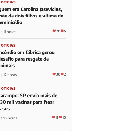
NOTÍCIAS
Quem era Carolina Jasevicius,
ãe de dois filhos e vítima de
feminicídio
20
5
á 11 horas
NOTÍCIAS
Incêndio em fábrica gerou
desafio para resgate de
animais
30
2
á 12 horas
NOTÍCIAS
Sarampo: SP envia mais de
30 mil vacinas para frear
casos
16
10
á 16 horas