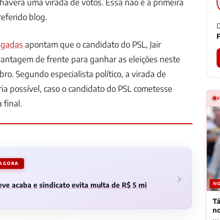
 haverá uma virada de votos. Essa não é a primeira
eferido blog.
D
F
ulgadas
apontam que o candidato do PSL, Jair
vantagem de frente para ganhar as eleições neste
ro. Segundo especialista político, a virada de
ia possível, caso o candidato do PSL cometesse
 final.
 AGORA
NO
ve acaba e sindicato evita multa de R$ 5 mi
Tá
n