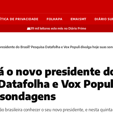
ÍTICA DE PRIVACIDADE
FOLHAPA
EMAISMT
DIÁRIO SU
👥
99 mil leitores este mês no Diário Prime
residente do Brasil? Pesquisa Datafolha e Vox Populi divulga hoje suas so
 o novo presidente do
Datafolha e Vox Popul
 sondagens
ão brasileira conhecer o seu novo presidente, e nesta quinta