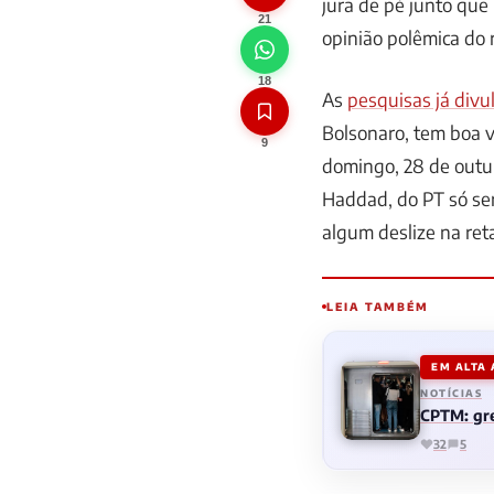
jura de pé junto que
21
opinião polêmica do r
18
As
pesquisas já div
Bolsonaro, tem boa 
9
domingo, 28 de outub
Haddad, do PT só ser
algum deslize na reta
LEIA TAMBÉM
EM ALTA
NOTÍCIAS
CPTM: gre
32
5