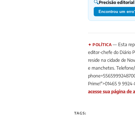
🔍
Precisão editorial
Encontrou um erro?
— Esta repo
✦ POLÍTICA
editor-chefe do Diário 
reside na cidade de Nov
e manchetes. Telefone
phone=5565999248700&t
Prime!">01465 9 9924-
acesse sua página de a
TAGS: