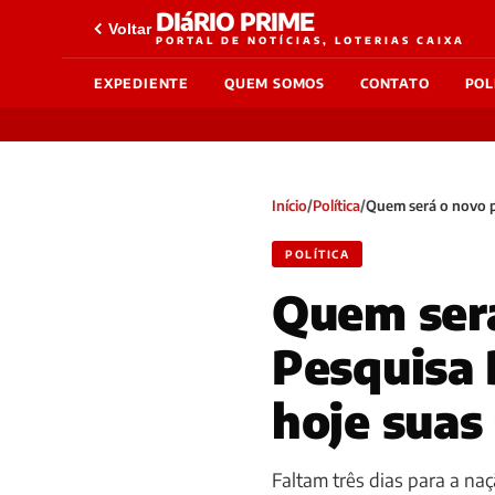
DIáRIO PRIME
Voltar
PORTAL DE NOTÍCIAS, LOTERIAS CAIXA
EXPEDIENTE
QUEM SOMOS
CONTATO
POL
Início
/
Política
/
Quem será o novo p
POLÍTICA
Quem será
Pesquisa 
hoje suas
Faltam três dias para a naç