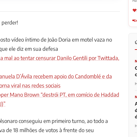
Há
Em
 perder!
posto vídeo íntimo de João Doria em motel vaza no
que ele diz em sua defesa
a mal ao tentar censurar Danilo Gentili por Twittada,
anuela D’Ávila recebem apoio do Candomblé e da
H
rna viral nas redes sociais
apper Mano Brown “destrói PT, em comício de Haddad
J)”
d
olsonaro conseguiu em primeiro turno, ao todo a
H
a de 18 milhões de votos à frente do seu