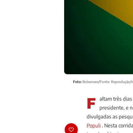
Foto:
Bolsonaro/Fonte: Reprodução/I
F
altam três dias
presidente, e 
divulgadas as pesqu
Populi
. Nesta corrid