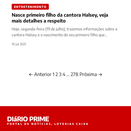
ENTRETENIMENTO
Nasce primeiro filho da cantora Halsey, veja
mais detalhes a respeito
Hoje, segunda-feira (19 de julho), trazemos informações sobre a
cantora Halsey e o nascimento do seu primeiro filho que
recebeu…
19 jul 2021
← Anterior
1
2
3
4
…
278
Próxima →
Paginação
de
posts
DIáRIO PRIME
PORTAL DE NOTÍCIAS, LOTERIAS CAIXA