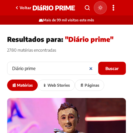
DIáRIO PRIME
Voltar
👥
Mais de 99 mil visitas este mês
Resultados para:
"Diário prime"
2780 matérias encontradas
Buscar
📰 Matérias
📱 Web Stories
📄 Páginas