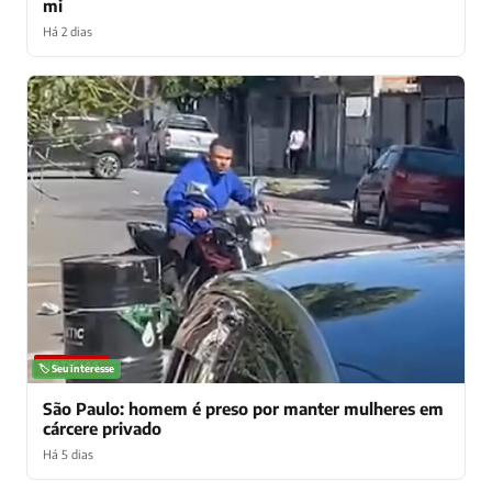
mi
Há 2 dias
NOTÍCIAS
🏷️ Seu interesse
São Paulo: homem é preso por manter mulheres em
cárcere privado
Há 5 dias