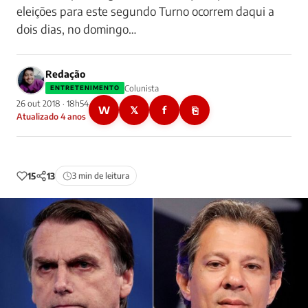
eleições para este segundo Turno ocorrem daqui a
dois dias, no domingo…
Redação
Colunista
ENTRETENIMENTO
26 out 2018 · 18h54
W
𝕏
f
⎘
Atualizado 4 anos
15
13
3 min de leitura