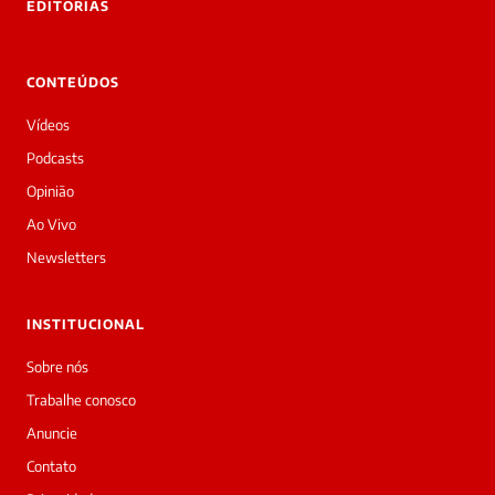
EDITORIAS
Laura
Oi!
👋
CONTEÚDOS
Boa
tarde!
Vídeos
Sou
a
Podcasts
Laura,
Opinião
daqui
do
Ao Vivo
Diário
Newsletters
Prime.
O
jornalista
INSTITUCIONAL
Redação
acabou
Sobre nós
de
Trabalhe conosco
cobrir
essa
Anuncie
matéria
Contato
—
e