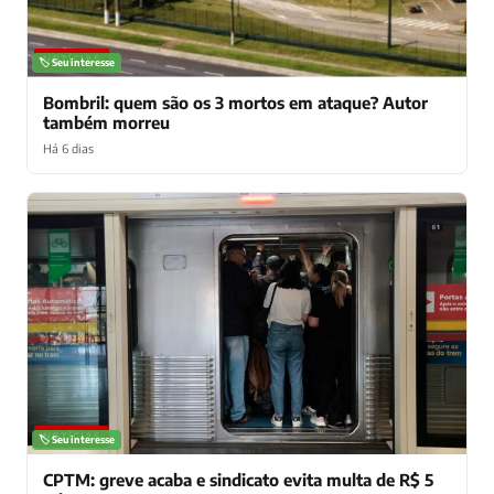
NOTÍCIAS
🏷️ Seu interesse
Bombril: quem são os 3 mortos em ataque? Autor
também morreu
Há 6 dias
NOTÍCIAS
🏷️ Seu interesse
CPTM: greve acaba e sindicato evita multa de R$ 5