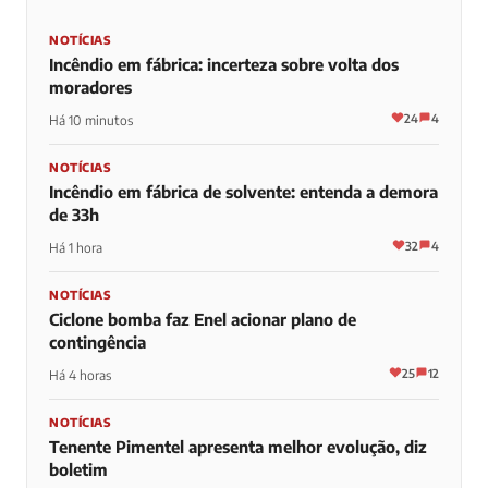
NOTÍCIAS
Incêndio em fábrica: incerteza sobre volta dos
moradores
24
4
Há 10 minutos
NOTÍCIAS
Incêndio em fábrica de solvente: entenda a demora
de 33h
32
4
Há 1 hora
NOTÍCIAS
Ciclone bomba faz Enel acionar plano de
contingência
25
12
Há 4 horas
NOTÍCIAS
Tenente Pimentel apresenta melhor evolução, diz
boletim