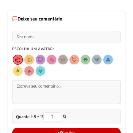
Deixe seu comentário
ESCOLHA UM AVATAR:
😊
🦁
🐱
🦄
🐶
🦊
🐸
🐼
👤
🌟
🔥
💎
🔄
Quanto é 8 + 1?