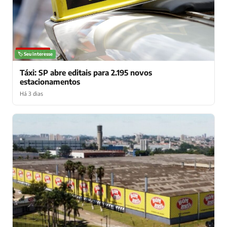
NOTÍCIAS
🏷️ Seu interesse
Táxi: SP abre editais para 2.195 novos
estacionamentos
Há 3 dias