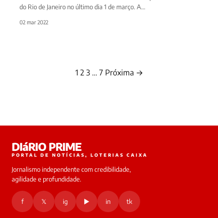
do Rio de Janeiro no último dia 1 de março. A…
02 mar 2022
1
2
3
…
7
Próxima →
Paginação
de
posts
DIáRIO PRIME
PORTAL DE NOTÍCIAS, LOTERIAS CAIXA
Jornalismo independente com credibilidade,
agilidade e profundidade.
f
𝕏
ig
▶
in
tk