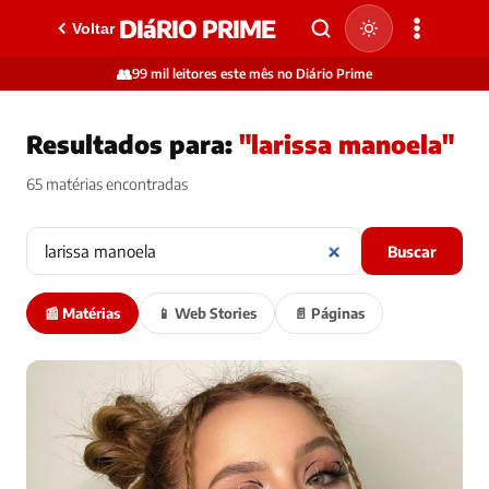
DIáRIO PRIME
Voltar
👥
99 mil leitores este mês no Diário Prime
Resultados para:
"larissa manoela"
65 matérias encontradas
Buscar
📰 Matérias
📱 Web Stories
📄 Páginas