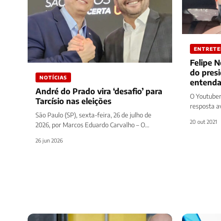
ENTRET
Felipe N
do presi
NOTÍCIAS
entend
André do Prado vira ‘desafio’ para
O Youtuber
Tarcísio nas eleições
resposta a
São Paulo (SP), sexta-feira, 26 de julho de
20 de outu
20 out 2021
2026, por Marcos Eduardo Carvalho – O
presidente da Alesp (Assembleia Legislativa…
26 jun 2026