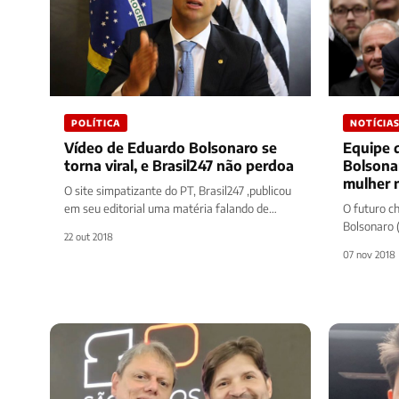
POLÍTICA
NOTÍCIA
Vídeo de Eduardo Bolsonaro se
Equipe d
torna viral, e Brasil247 não perdoa
Bolsona
mulher
O site simpatizante do PT, Brasil247 ,publicou
em seu editorial uma matéria falando de
O futuro ch
Eduardo Bolsonaro, filho do candidato a…
Bolsonaro 
22 out 2018
anúncio no
07 nov 2018