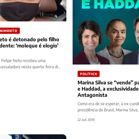
ENIMENTO
eto é detonado pelo filho
dente: ‘moleque é elogio’
a
 Felipe Neto recebeu uma
vassaladora nesta quarta-feira dia
bro por meio do Twitter. A saber,…
POLÍTICA
Marina Silva se “vende” p
e Haddad, a exclusividade
Antagonista
Como era de se esperar, a ex-cand
presidência do Brasil, Marina Silva,
vez a toalha e dá…
22 out 2018