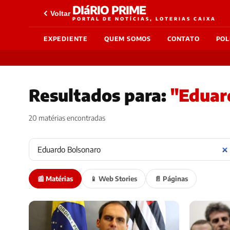
DIáRIO PRIME
Voltar
PORTAL DE NOTÍCIAS, LOTERIAS CAIXA
EXPEDIENTE
QUEM SOMOS
CONTATO
POL
Resultados para:
"Eduar
20 matérias encontradas
📰 Matérias
📱 Web Stories
📄 Páginas