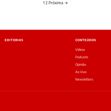
1
2
Próxima →
Paginação
de
posts
EDITORIAS
CONTEÚDOS
Vídeos
Podcasts
Opinião
Ao Vivo
Newsletters