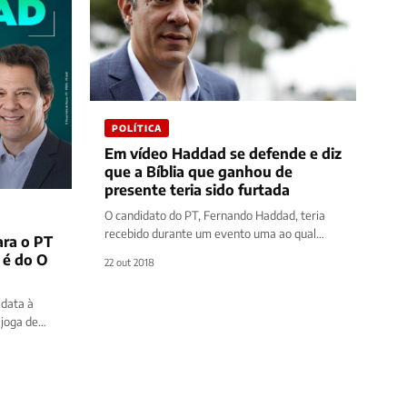
POLÍTICA
Em vídeo Haddad se defende e diz
que a Bíblia que ganhou de
presente teria sido furtada
O candidato do PT, Fernando Haddad, teria
recebido durante um evento uma ao qual
ara o PT
estava presente um bíblia sagrada, porém…
 é do O
22 out 2018
idata à
 joga de