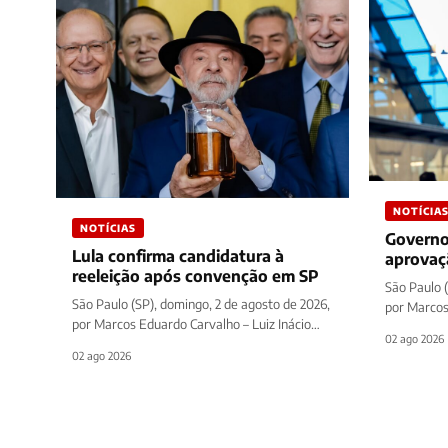
NOTÍCIA
NOTÍCIAS
Governo
Lula confirma candidatura à
aprovaçã
reeleição após convenção em SP
São Paulo 
São Paulo (SP), domingo, 2 de agosto de 2026,
por Marcos
por Marcos Eduardo Carvalho – Luiz Inácio
Tarcisio de
02 ago 2026
Lula da Silva (PT)…
02 ago 2026