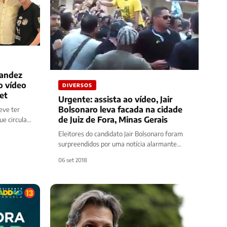
nandez
o vídeo
DIVERSOS
net
Urgente: assista ao vídeo, Jair
Bolsonaro leva facada na cidade
eve ter
de Juiz de Fora, Minas Gerais
e circula
xual
Eleitores do candidato Jair Bolsonaro foram
surpreendidos por uma notícia alarmante
envolvendo o parlamentar. Em campanha na
06 set 2018
cidade de Juiz…