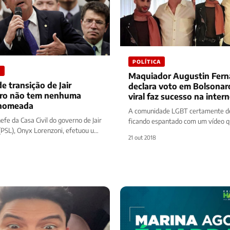
POLÍTICA
S
Maquiador Augustin Fer
e transição de Jair
declara voto em Bolsonar
ro não tem nenhuma
viral faz sucesso na inter
 nomeada
A comunidade LGBT certamente d
efe da Casa Civil do governo de Jair
ficando espantado com um vídeo qu
(PSL), Onyx Lorenzoni, efetuou um
na internet, no vídeo, um homosse
21 out 2018
 dia de…
identificado…