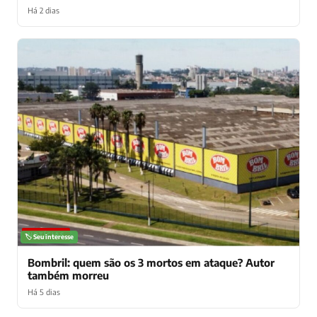
Há 2 dias
NOTÍCIAS
🏷️ Seu interesse
Bombril: quem são os 3 mortos em ataque? Autor
também morreu
Há 5 dias