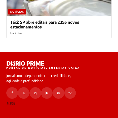
NOTÍCIAS
Táxi: SP abre editais para 2.195 novos
estacionamentos
Há 2 dias
Laura
DIáRIO PRIME
online
PORTAL DE NOTÍCIAS, LOTERIAS CAIXA
Jornalismo independente com credibilidade,
HOJE
agilidade e profundidade.
🔒 As
nsagens
f
𝕏
ig
▶
in
tk
desta
onversa
são
RSS
rivadas
tre você
 Laura.