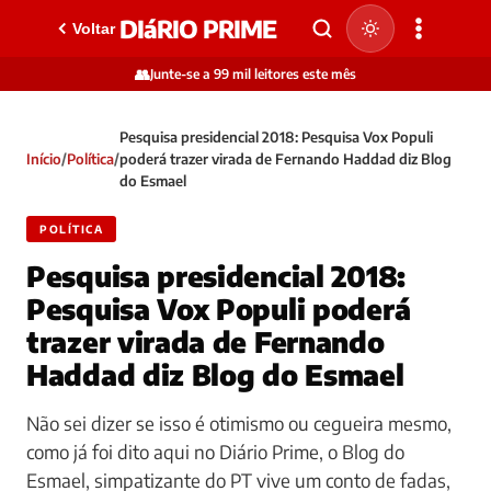
DIáRIO PRIME
Voltar
👥
Junte-se a 99 mil leitores este mês
Pesquisa presidencial 2018: Pesquisa Vox Populi
Início
/
Política
/
poderá trazer virada de Fernando Haddad diz Blog
do Esmael
POLÍTICA
Pesquisa presidencial 2018:
Pesquisa Vox Populi poderá
trazer virada de Fernando
Haddad diz Blog do Esmael
Não sei dizer se isso é otimismo ou cegueira mesmo,
como já foi dito aqui no Diário Prime, o Blog do
Esmael, simpatizante do PT vive um conto de fadas,