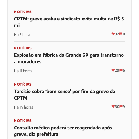
NOTÍCIAS
CPTM: greve acaba e sindicato evita multa de R$ 5
mi
32
11
Há 7 horas
NOTÍCIAS
Explosão em fábrica da Grande SP gera transtorno
a moradores
29
6
Há 11 horas
NOTÍCIAS
Tarcisio cobra ‘bom senso’ por fim da greve da
CPTM
30
9
Há 14 horas
NOTÍCIAS
Consulta médica poderá ser reagendada após
greve, diz prefeitura