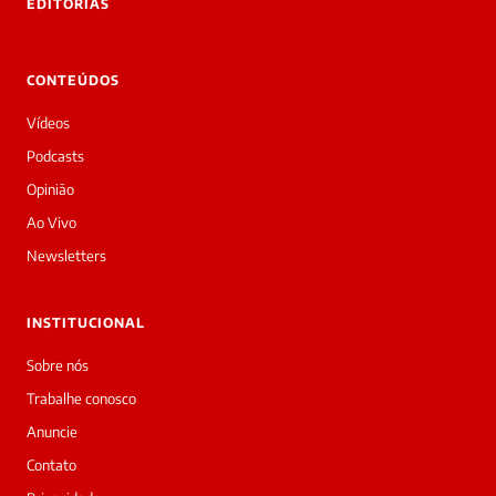
EDITORIAS
Laura
Oi!
👋
CONTEÚDOS
Bom
dia!
Vídeos
Sou
a
Podcasts
Laura,
Opinião
daqui
do
Ao Vivo
Diário
Newsletters
Prime.
O
jornalista
INSTITUCIONAL
Redação
acabou
Sobre nós
de
Trabalhe conosco
cobrir
essa
Anuncie
matéria
Contato
—
e