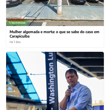
NOTÍCIAS
🏷️ Seu interesse
Mulher algemada e morta: o que se sabe do caso em
Carapicuíba
Há 7 dias