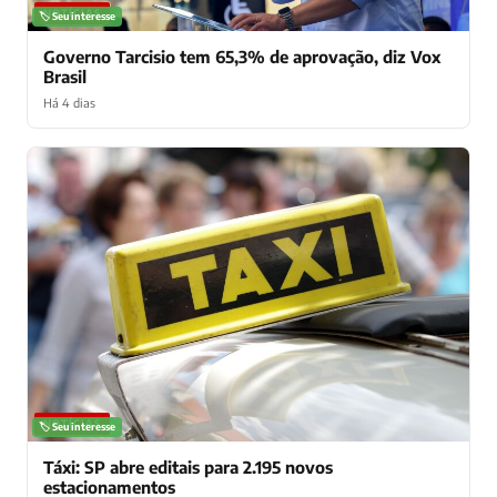
NOTÍCIAS
🏷️ Seu interesse
Governo Tarcisio tem 65,3% de aprovação, diz Vox
Brasil
Há 4 dias
NOTÍCIAS
🏷️ Seu interesse
Táxi: SP abre editais para 2.195 novos
estacionamentos