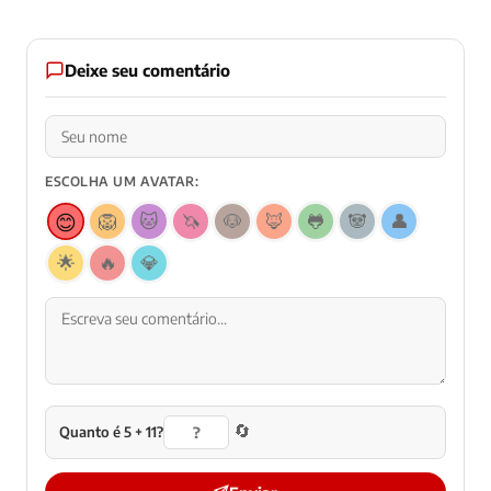
Deixe seu comentário
ESCOLHA UM AVATAR:
😊
🦁
🐱
🦄
🐶
🦊
🐸
🐼
👤
🌟
🔥
💎
🔄
Quanto é 5 + 11?