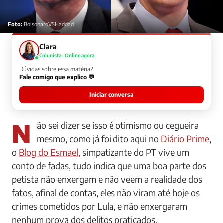
Foto:
BolsonaroVSHaddad
Clara
Colunista · Online agora
Dúvidas sobre essa matéria?
Fale comigo que explico 💬
Iniciar conversa
Não sei dizer se isso é otimismo ou cegueira
mesmo, como já foi dito aqui no
Diário Prime
,
o
Blog do Esmael,
simpatizante do PT vive um
conto de fadas, tudo indica que uma boa parte dos
petista não enxergam e não veem a realidade dos
fatos, afinal de contas, eles não viram até hoje os
crimes cometidos por Lula, e não enxergaram
nenhum prova dos delitos praticados.