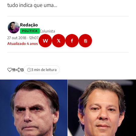
tudo indica que uma…
Redação
Colunista
POLÍTICA
27 out 2018 · 12h07
W
𝕏
f
⎘
Atualizado 4 anos
11
13
3 min de leitura