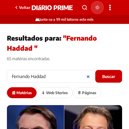
DIáRIO PRIME
Voltar
👥
Junte-se a 99 mil leitores este mês
Resultados para:
"Fernando
Haddad "
65 matérias encontradas
Buscar
📰 Matérias
📱 Web Stories
📄 Páginas