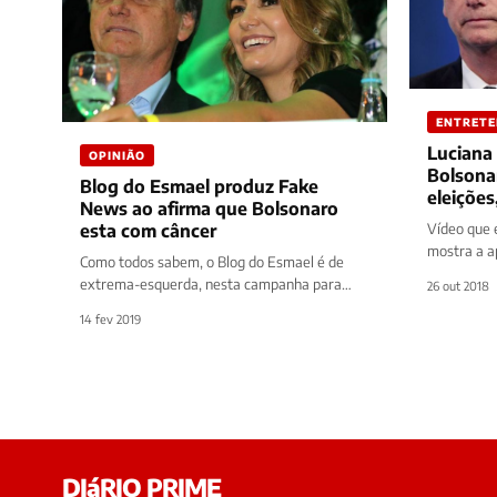
ENTRET
Luciana 
OPINIÃO
Bolsona
Blog do Esmael produz Fake
eleições
News ao afirma que Bolsonaro
acontec
Vídeo que e
esta com câncer
mostra a a
Como todos sabem, o Blog do Esmael é de
parabeniza
extrema-esquerda, nesta campanha para
26 out 2018
as eleições
presidente esse mesmo Blog aliado do
14 fev 2019
segundo…
DIáRIO PRIME