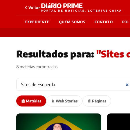
DIáRIO PRIME
Voltar
PORTAL DE NOTÍCIAS, LOTERIAS CAIXA
EXPEDIENTE
QUEM SOMOS
CONTATO
POL
Resultados para:
"Sites
8 matérias encontradas
📰 Matérias
📱 Web Stories
📄 Páginas