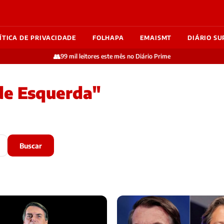
ÍTICA DE PRIVACIDADE
FOLHAPA
EMAISMT
DIÁRIO SU
👥
99 mil leitores este mês no Diário Prime
 de Esquerda"
Buscar