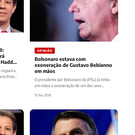
8:
OPINIÃO
rá
Bolsonaro estava com
o Haddad
exoneração de Gustavo Bebianno
u cegueira
em mãos
ário Prime,
O presidente Jair Bolsonaro do (PSL) já tinha
em mãos a exoneração de um dos seus
ministro, Gustavo Bebianno. As…
15 fev 2019