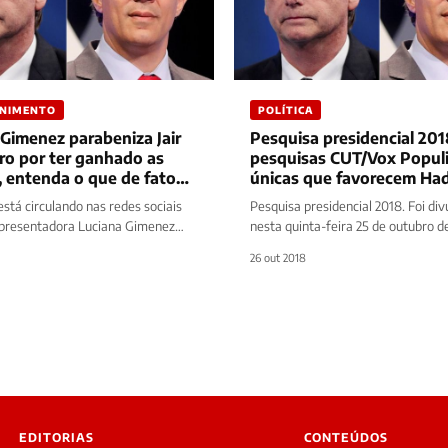
ENIMENTO
POLÍTICA
Gimenez parabeniza Jair
Pesquisa presidencial 201
ro por ter ganhado as
pesquisas CUT/Vox Populi
, entenda o que de fato
únicas que f
eu!
stá circulando nas redes sociais
Pesquisa presidencial 2018. Foi di
presentadora Luciana Gimenez
nesta quinta-feira 25 de outubro d
ndo Jair Bolsonaro por ter ganhado
pesquisa CUT/Vox Populi para a co
26 out 2018
,…
presidencial,…
EDITORIAS
CONTEÚDOS