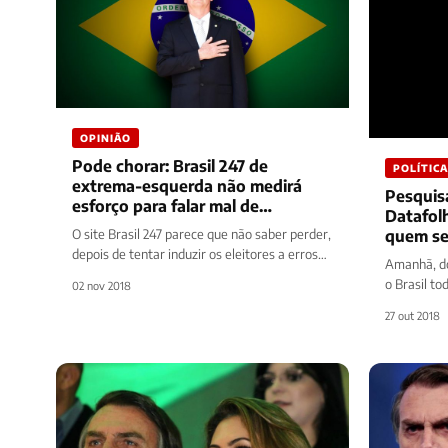
OPINIÃO
Pode chorar: Brasil 247 de
POLÍTICA
extrema-esquerda não medirá
Pesquisa
esforço para falar mal de
Datafolh
Bolsonaro
O site Brasil 247 parece que não saber perder,
quem ser
depois de tentar induzir os eleitores a erros
Amanhã, do
com noticiários a…
o Brasil t
02 nov 2018
nação bras
27 out 2018