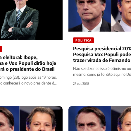
POLÍTICA
Pesquisa presidencial 201
Pesquisa Vox Populi pode
 eleitoral: Ibope,
trazer virada de Fernand
a e Vox Populi dirão hoje
diz Blog do Esmael
Não sei dizer se isso é otimismo o
á o presidente do Brasil
mesmo, como já foi dito aqui no Di
mingo (28), logo após às 19 horas,
o Blog…
odo conhecerá o novo presidente da
27 out 2018
ileira, porém os…