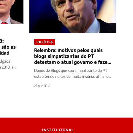
8:
POLÍTICA
 são as
Relembre: motivos pelos quais
avorecem Haddad
blogs simpatizantes do PT
vulgada
detestam o atual governo e fazem
e 2018, a
de tudo para evitar a vitória de
Donos de Blogs que são simpatizante do PT
rrida
Bolsonaro
estão tendo noites de muita insônia, afinal de
contas não é para…
22 out 2018
INSTITUCIONAL