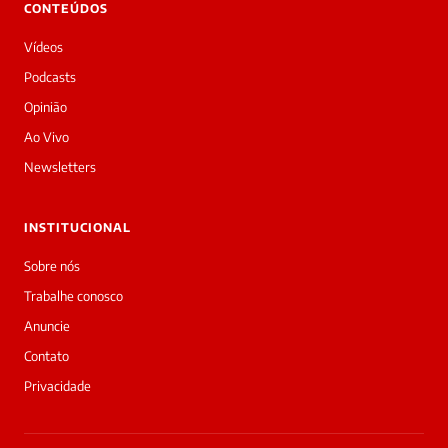
CONTEÚDOS
Bom
dia!
Vídeos
Sou
a
Podcasts
Laura,
Opinião
daqui
do
Ao Vivo
Diário
Newsletters
Prime.
O
jornalista
INSTITUCIONAL
Redação
acabou
Sobre nós
de
Trabalhe conosco
cobrir
essa
Anuncie
matéria
Contato
—
e
Privacidade
a
galera
já