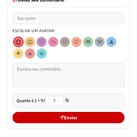
ESCOLHA UM AVATAR:
😊
🦁
🐱
🦄
🐶
🦊
🐸
🐼
👤
🌟
🔥
💎
🔄
Quanto é 2 + 9?
Enviar