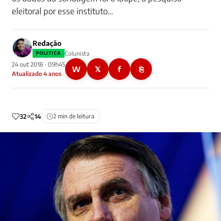
eleitoral por esse instituto…
Redação
Colunista
POLÍTICA
24 out 2018 · 09h45
W
𝕏
f
⎘
Atualizado 4 anos
32
14
2 min de leitura