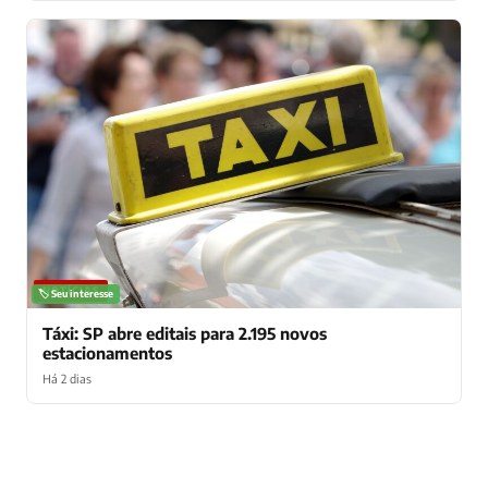
NOTÍCIAS
🏷️ Seu interesse
Táxi: SP abre editais para 2.195 novos
estacionamentos
Há 2 dias