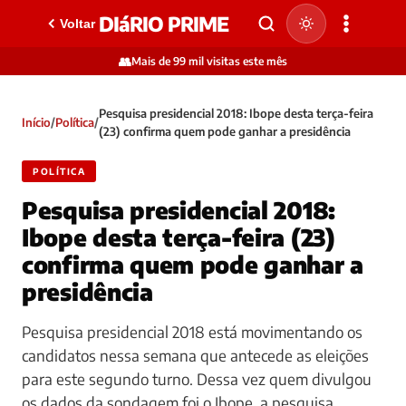
DIáRIO PRIME
Voltar
👥
Mais de 99 mil visitas este mês
Pesquisa presidencial 2018: Ibope desta terça-feira
Início
/
Política
/
(23) confirma quem pode ganhar a presidência
POLÍTICA
Pesquisa presidencial 2018:
Ibope desta terça-feira (23)
confirma quem pode ganhar a
presidência
Pesquisa presidencial 2018 está movimentando os
candidatos nessa semana que antecede as eleições
para este segundo turno. Dessa vez quem divulgou
os dados da sondagem foi o Ibope, a pesquisa