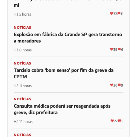
mi
32
11
Há 5 horas
NOTÍCIAS
Explosão em fábrica da Grande SP gera transtorno
a moradores
29
6
Há 8 horas
NOTÍCIAS
Tarcisio cobra ‘bom senso’ por fim da greve da
CPTM
30
9
Há 11 horas
NOTÍCIAS
Consulta médica poderá ser reagendada após
greve, diz prefeitura
22
5
Há 14 horas
NOTÍCIAS