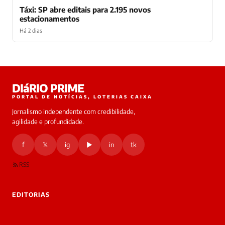
Táxi: SP abre editais para 2.195 novos
estacionamentos
Há 2 dias
Laura
DIáRIO PRIME
online
PORTAL DE NOTÍCIAS, LOTERIAS CAIXA
Jornalismo independente com credibilidade,
HOJE
agilidade e profundidade.
🔒 As
nsagens
f
𝕏
ig
▶
in
tk
desta
onversa
são
RSS
rivadas
tre você
 Laura.
EDITORIAS
Laura
Oi!
👋