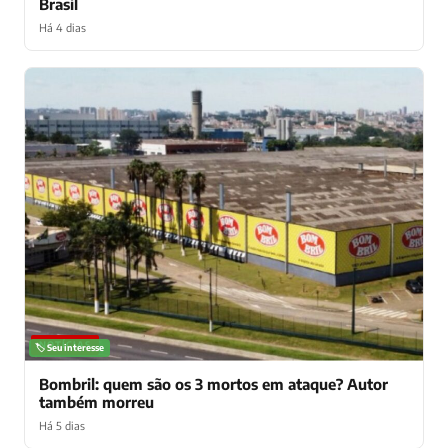
Brasil
Há 4 dias
NOTÍCIAS
🏷️ Seu interesse
Bombril: quem são os 3 mortos em ataque? Autor
também morreu
Há 5 dias