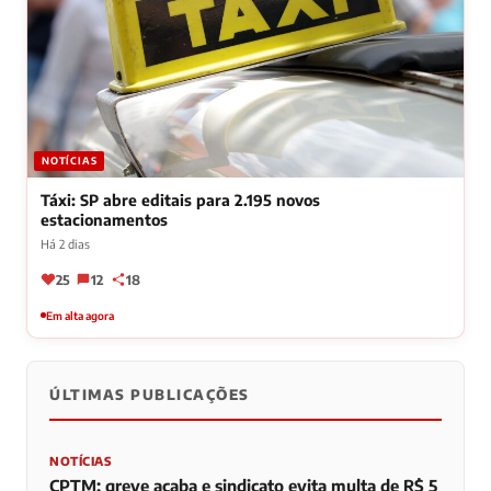
NOTÍCIAS
Táxi: SP abre editais para 2.195 novos
estacionamentos
Há 2 dias
25
12
18
Em alta agora
ÚLTIMAS PUBLICAÇÕES
NOTÍCIAS
CPTM: greve acaba e sindicato evita multa de R$ 5