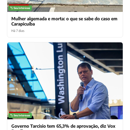
NOTÍCIAS
🏷️ Seu interesse
Mulher algemada e morta: o que se sabe do caso em
Carapicuíba
Há 7 dias
NOTÍCIAS
🏷️ Seu interesse
Governo Tarcisio tem 65,3% de aprovação, diz Vox