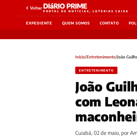
DIáRIO PRIME
Voltar
PORTAL DE NOTÍCIAS, LOTERIAS CAIXA
EXPEDIENTE
QUEM SOMOS
CONTATO
POL
Início
/
Entretenimento
/
João Guilh
ENTRETENIMENTO
João Guilh
com Leon
maconhei
Cuiabá, 02 de maio, por Am