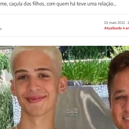
erme, caçula dos filhos, com quem há teve uma relação…
02 maio 2022 · 
Atualizado 4 a
a