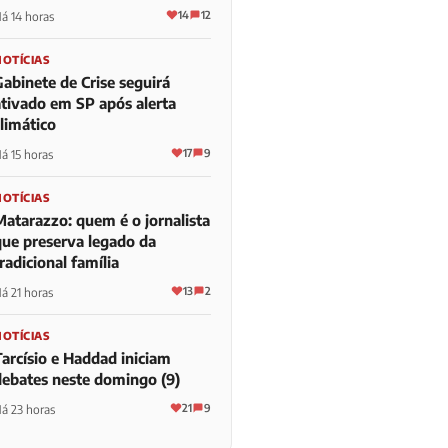
14
12
á 14 horas
NOTÍCIAS
Gabinete de Crise seguirá
ativado em SP após alerta
limático
17
9
á 15 horas
NOTÍCIAS
Matarazzo: quem é o jornalista
que preserva legado da
radicional família
13
2
á 21 horas
NOTÍCIAS
Tarcísio e Haddad iniciam
debates neste domingo (9)
21
9
á 23 horas