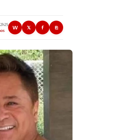
22h25
W
𝕏
f
⎘
nos