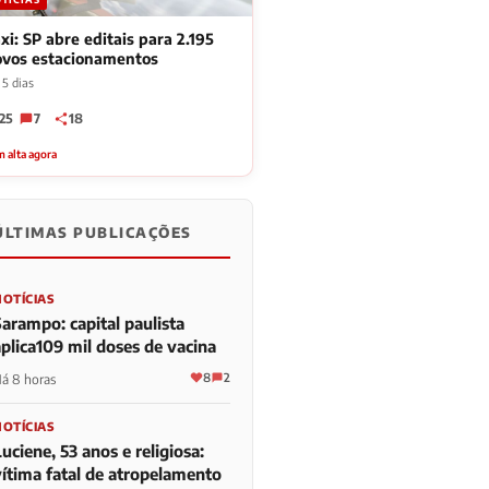
xi: SP abre editais para 2.195
ovos estacionamentos
 5 dias
25
7
18
 alta agora
ÚLTIMAS PUBLICAÇÕES
NOTÍCIAS
Sarampo: capital paulista
aplica109 mil doses de vacina
8
2
á 8 horas
NOTÍCIAS
uciene, 53 anos e religiosa:
vítima fatal de atropelamento