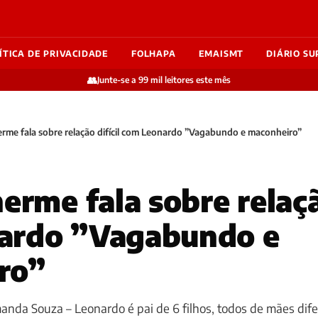
ÍTICA DE PRIVACIDADE
FOLHAPA
EMAISMT
DIÁRIO SU
👥
Junte-se a 99 mil leitores este mês
erme fala sobre relação difícil com Leonardo ”Vagabundo e maconheiro”
erme fala sobre relaçã
ardo ”Vagabundo e
ro”
anda Souza – Leonardo é pai de 6 filhos, todos de mães dife