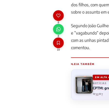
dos filhos, com quem
sobre o assunto em e
8
Segundo João Guilher
e ”vagabundo” depoi
8
com as unhas pintad
comentou.
10
LEIA TAMBÉM
EM ALTA
NOTÍCIAS
CPTM: gre
32
7