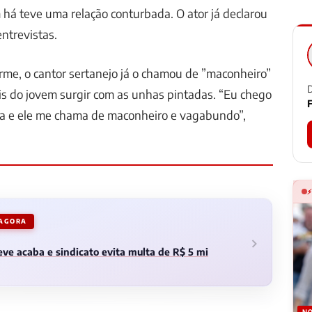
 há teve uma relação conturbada. O ator já declarou
ntrevistas.
me, o cantor sertanejo já o chamou de ”maconheiro”
D
s do jovem surgir com as unhas pintadas. “Eu chego
F
a e ele me chama de maconheiro e vagabundo”,
 AGORA
ve acaba e sindicato evita multa de R$ 5 mi
NO