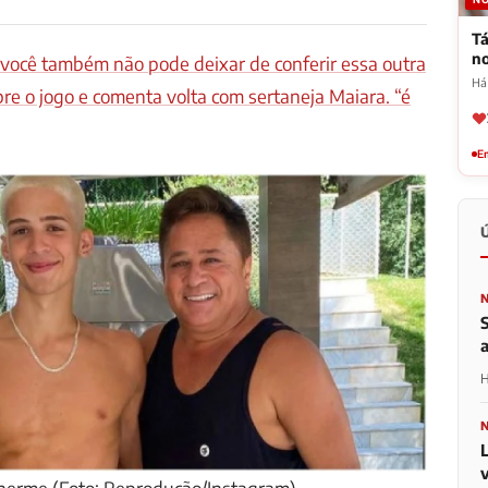
Tá
n
 você também não pode deixar de conferir essa outra
Há
re o jogo e comenta volta com sertaneja Maiara. “é
Em
H
L
lherme (Foto: Reprodução/Instagram)