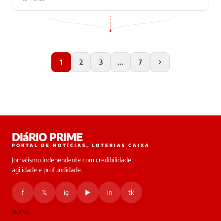
1
2
3
...
7
DIáRIO PRIME
PORTAL DE NOTÍCIAS, LOTERIAS CAIXA
Jornalismo independente com credibilidade,
agilidade e profundidade.
f
𝕏
ig
▶
in
tk
RSS