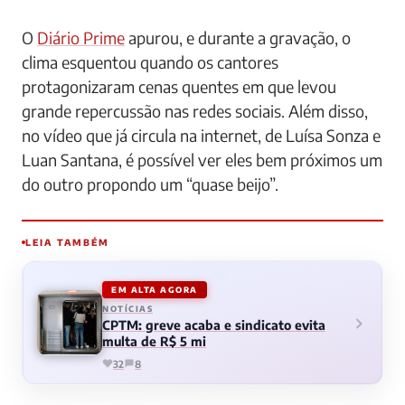
O
Diário Prime
apurou, e durante a gravação, o
clima esquentou quando os cantores
protagonizaram cenas quentes em que levou
grande repercussão nas redes sociais. Além disso,
no vídeo que já circula na internet, de Luísa Sonza e
Luan Santana, é possível ver eles bem próximos um
do outro propondo um “quase beijo”.
LEIA TAMBÉM
EM ALTA AGORA
NOTÍCIAS
CPTM: greve acaba e sindicato evita
multa de R$ 5 mi
32
8