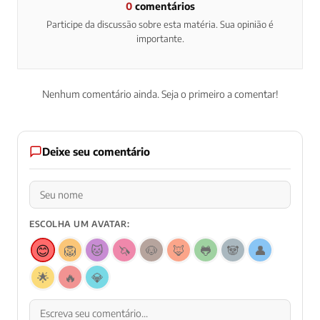
0
comentários
Participe da discussão sobre esta matéria. Sua opinião é
importante.
Nenhum comentário ainda. Seja o primeiro a comentar!
Deixe seu comentário
ESCOLHA UM AVATAR:
😊
🦁
🐱
🦄
🐶
🦊
🐸
🐼
👤
🌟
🔥
💎