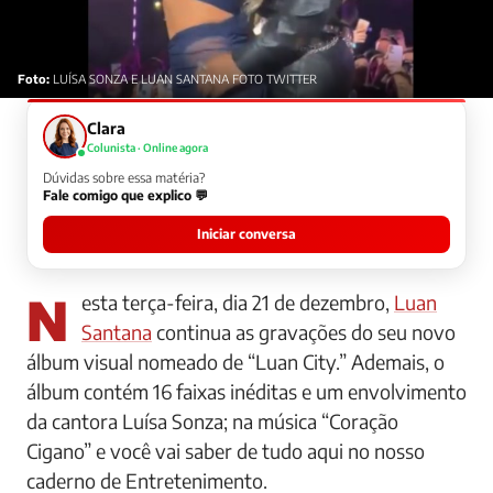
Foto:
LUÍSA SONZA E LUAN SANTANA FOTO TWITTER
Clara
Colunista · Online agora
Dúvidas sobre essa matéria?
Fale comigo que explico 💬
Iniciar conversa
Nesta terça-feira, dia 21 de dezembro,
Luan
Santana
continua as gravações do seu novo
álbum visual nomeado de “Luan City.” Ademais, o
álbum contém 16 faixas inéditas e um envolvimento
da cantora Luísa Sonza; na música “Coração
Cigano” e você vai saber de tudo aqui no nosso
caderno de Entretenimento.