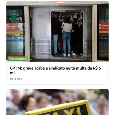
NOTÍCIAS
🏷️ Seu interesse
CPTM: greve acaba e sindicato evita multa de R$ 5
mi
Há 3 dias