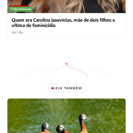
NOTÍCIAS
🏷️ Seu interesse
Quem era Carolina Jasevicius, mãe de dois filhos e
vítima de feminicídio
Há 1 dia
LEIA TAMBÉM