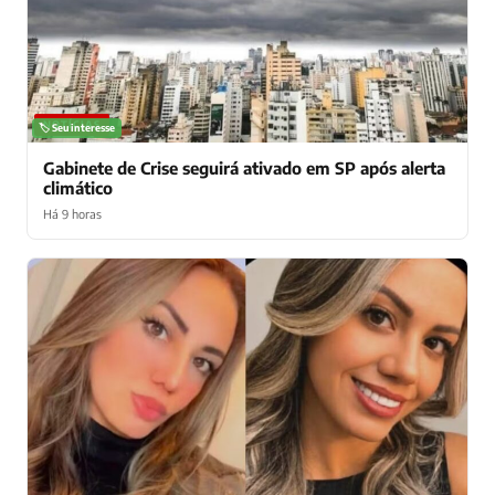
NOTÍCIAS
🏷️ Seu interesse
Gabinete de Crise seguirá ativado em SP após alerta
climático
Há 9 horas