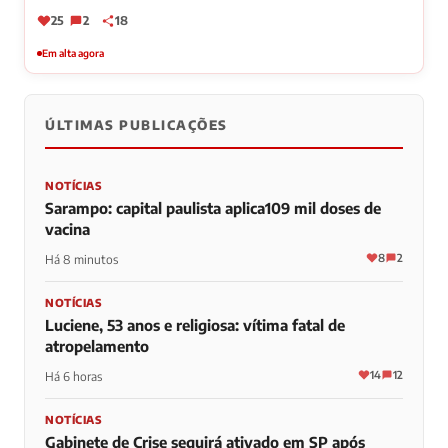
25
2
18
Em alta agora
ÚLTIMAS PUBLICAÇÕES
NOTÍCIAS
Sarampo: capital paulista aplica109 mil doses de
vacina
8
2
Há 8 minutos
NOTÍCIAS
Luciene, 53 anos e religiosa: vítima fatal de
atropelamento
14
12
Há 6 horas
NOTÍCIAS
Gabinete de Crise seguirá ativado em SP após