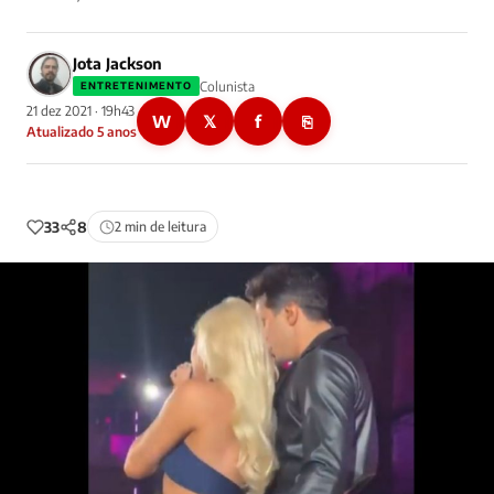
Jota Jackson
Colunista
ENTRETENIMENTO
21 dez 2021 · 19h43
W
𝕏
f
⎘
Atualizado 5 anos
33
8
2 min de leitura