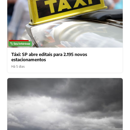
NOTÍCIAS
🏷️ Seu interesse
Táxi: SP abre editais para 2.195 novos
estacionamentos
Há 5 dias