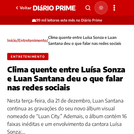
DIáRIO PRIME
Voltar
👥
99 mil leitores este mês no Diário Prime
Clima quente entre Luísa Sonza e Luan
Início
/
Entretenimento
/
Santana deu o que falar nas redes sociais
ENTRETENIMENTO
Clima quente entre Luísa Sonza
e Luan Santana deu o que falar
nas redes sociais
Nesta terça-feira, dia 21 de dezembro, Luan Santana
continua as gravações do seu novo álbum visual
nomeado de “Luan City.” Ademais, o álbum contém 16
faixas inéditas e um envolvimento da cantora Luísa
Sonza;…