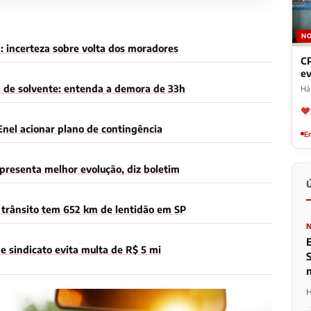
NO
: incerteza sobre volta dos moradores
CP
ev
a de solvente: entenda a demora de 33h
Há 
Enel acionar plano de contingência
Em
presenta melhor evolução, diz boletim
trânsito tem 652 km de lentidão em SP
 sindicato evita multa de R$ 5 mi
H