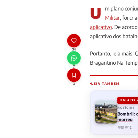
U
m plano conju
Militar
, foi cr
aplicativo
. De acordo
aplicativo dos batal
34
Portanto, leia mais
Bragantino Na Temp
7
LEIA TAMBÉM
3
EM ALTA
NOTÍCIAS
Bombril:
morreu
31
12