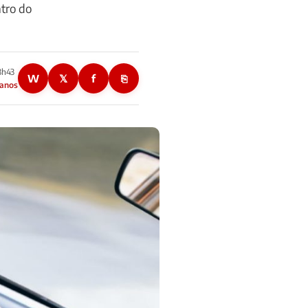
ntro do
13h43
W
𝕏
f
⎘
 anos