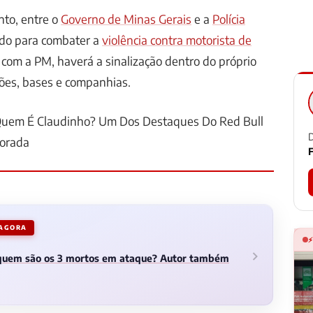
nto, entre o
Governo de Minas Gerais
e a
Polícia
iado para combater a
violência contra motorista de
 com a PM, haverá a sinalização dentro do próprio
hões, bases e companhias.
: Quem É Claudinho? Um Dos Destaques Do Red Bull
D
orada
F
 AGORA
 quem são os 3 mortos em ataque? Autor também