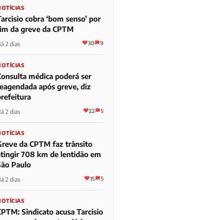
NOTÍCIAS
Tarcisio cobra ‘bom senso’ por
fim da greve da CPTM
30
9
á 2 dias
NOTÍCIAS
Consulta médica poderá ser
reagendada após greve, diz
refeitura
22
5
á 2 dias
NOTÍCIAS
Greve da CPTM faz trânsito
atingir 708 km de lentidão em
São Paulo
15
5
á 2 dias
NOTÍCIAS
CPTM: Sindicato acusa Tarcisio