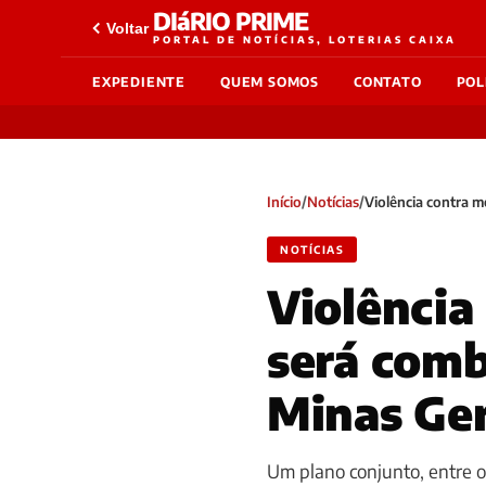
DIáRIO PRIME
Voltar
PORTAL DE NOTÍCIAS, LOTERIAS CAIXA
EXPEDIENTE
QUEM SOMOS
CONTATO
POL
Início
/
Notícias
/
Violência contra m
NOTÍCIAS
Violência
será comb
Minas Ger
Um plano conjunto, entre o 