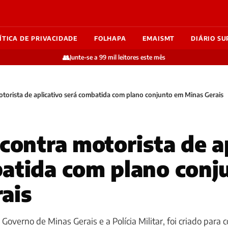
ÍTICA DE PRIVACIDADE
FOLHAPA
EMAISMT
DIÁRIO SU
👥
Junte-se a 99 mil leitores este mês
otorista de aplicativo será combatida com plano conjunto em Minas Gerais
 contra motorista de a
atida com plano conj
ais
Governo de Minas Gerais e a Polícia Militar, foi criado para