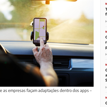
H
p
H
H
que as empresas façam adaptações dentro dos apps –