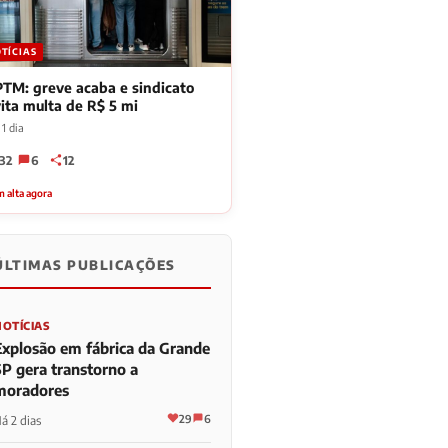
TÍCIAS
TM: greve acaba e sindicato
ita multa de R$ 5 mi
1 dia
32
6
12
 alta agora
ÚLTIMAS PUBLICAÇÕES
NOTÍCIAS
Explosão em fábrica da Grande
SP gera transtorno a
moradores
29
6
á 2 dias