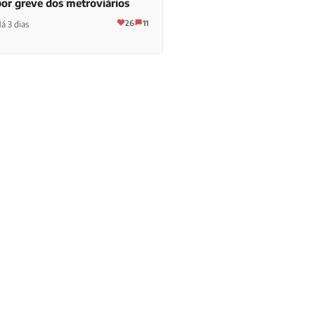
por greve dos metroviários
26
11
á 3 dias