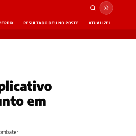
PERPIX
RESULTADO DEU NO POSTE
ATUALIZEI
plicativo
unto em
 combater