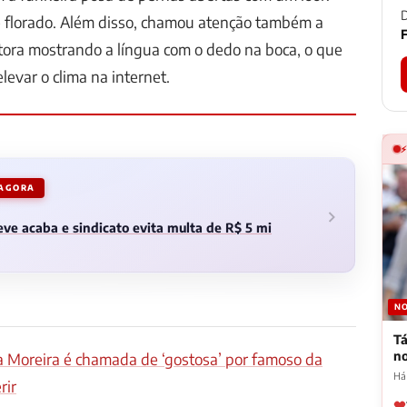
D
e florado. Além disso, chamou atenção também a
F
tora mostrando a língua com o dedo na boca, o que
elevar o clima na internet.
 AGORA
ve acaba e sindicato evita multa de R$ 5 mi
NO
Tá
n
 Moreira é chamada de ‘gostosa’ por famoso da
Há
rir