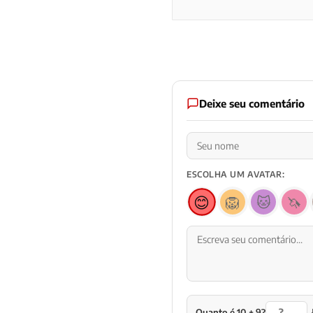
Deixe seu comentário
ESCOLHA UM AVATAR:
😊
🦁
🐱
🦄
Quanto é 10 + 9?