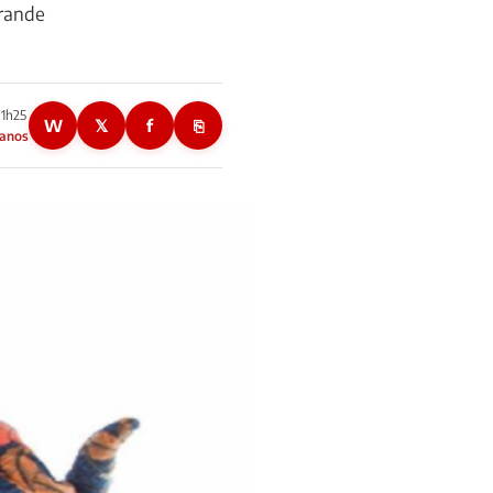
grande
01h25
W
𝕏
f
⎘
 anos