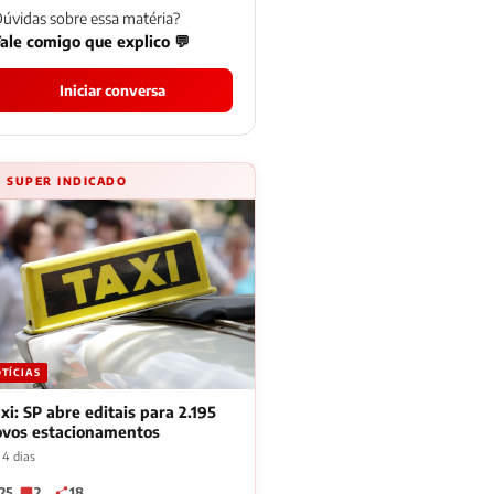
úvidas sobre essa matéria?
ale comigo que explico 💬
Iniciar conversa
⚡ SUPER INDICADO
TÍCIAS
xi: SP abre editais para 2.195
ovos estacionamentos
 4 dias
25
2
18