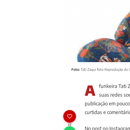
Foto:
Tati Zaqui foto Reprodução do 
A
funkeira Tati
suas redes soc
publicação em pouc
curtidas e comentári
22
No post no Instagra