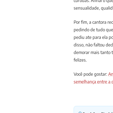
curtidas. Afinal o qu
sensualidade, quali
Por fim, a cantora r
pedindo de tudo que 
pediu ate para ela p
disso, não faltou de
demorar mais tanto 
felizes.
Você pode gostar:
An
semelhança entre a 