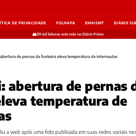
ÍTICA DE PRIVACIDADE
FOLHAPA
EMAISMT
DIÁRIO SU
👥
99 mil leitores este mês no Diário Prime
: abertura de pernas da funkeira eleva temperatura de internautas
i: abertura de pernas 
eleva temperatura de
as
diu a web após uma foto publicada em suas redes sociais ne