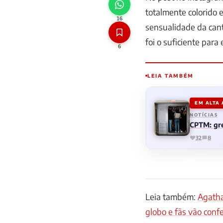
totalmente colorido 
16
sensualidade da can
foi o suficiente para 
6
LEIA TAMBÉM
EM ALTA
NOTÍCIAS
CPTM: gre
32
8
Leia também:
Agatha
globo e fãs vão confe