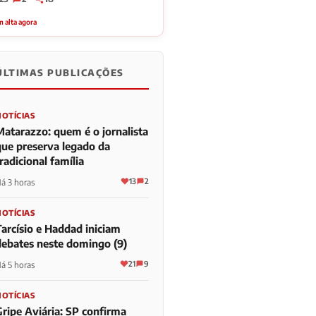
 alta agora
ÚLTIMAS PUBLICAÇÕES
NOTÍCIAS
Matarazzo: quem é o jornalista
que preserva legado da
radicional família
13
2
á 3 horas
NOTÍCIAS
Tarcísio e Haddad iniciam
debates neste domingo (9)
21
9
á 5 horas
NOTÍCIAS
Gripe Aviária: SP confirma