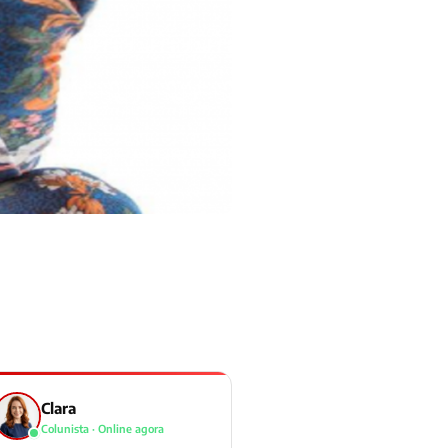
Clara
Colunista · Online agora