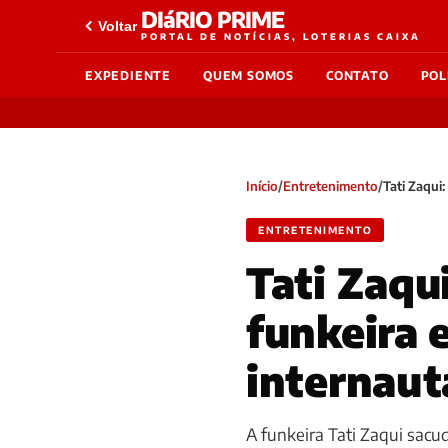
DIáRIO PRIME
Voltar
PORTAL DE NOTÍCIAS, LOTERIAS CAIXA
EXPEDIENTE
QUEM SOMOS
CONTATO
POL
Início
/
Entretenimento
/
Tati Zaqui
ENTRETENIMENTO
Tati Zaqu
funkeira 
internaut
A funkeira Tati Zaqui sacu