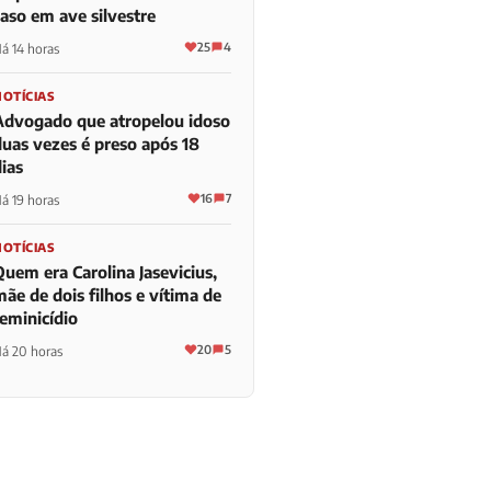
caso em ave silvestre
25
4
á 14 horas
NOTÍCIAS
Advogado que atropelou idoso
duas vezes é preso após 18
ias
16
7
á 19 horas
NOTÍCIAS
Quem era Carolina Jasevicius,
ãe de dois filhos e vítima de
feminicídio
20
5
á 20 horas