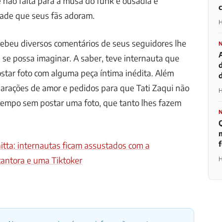
e não falta para a musa do funk é ousadia e
dade que seus fãs adoram.
H
ecebeu diversos comentários de seus seguidores lhe
se possa imaginar. A saber, teve internauta que
ostar foto com alguma peça íntima inédita. Além
d
clarações de amor e pedidos para que Tati Zaqui não
H
tempo sem postar uma foto, que tanto lhes fazem
m
itta: internautas ficam assustados com a
cantora e uma Tiktoker
H