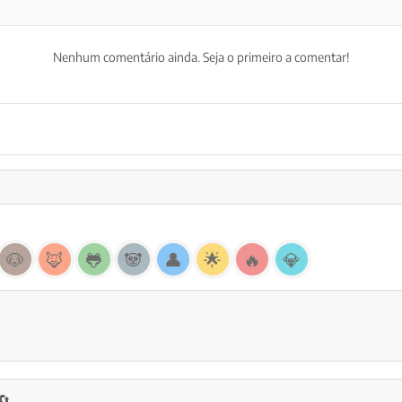
Nenhum comentário ainda. Seja o primeiro a comentar!
🐶
🦊
🐸
🐼
👤
🌟
🔥
💎
🔄