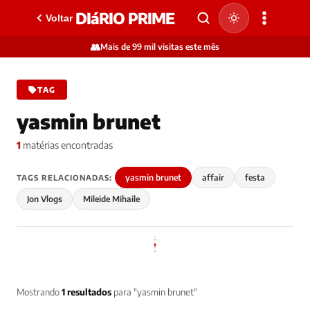
DIáRIO PRIME
Voltar
👥
Mais de 99 mil visitas este mês
TAG
yasmin brunet
1
matérias encontradas
yasmin brunet
affair
festa
TAGS RELACIONADAS:
Jon Vlogs
Mileide Mihaile
Mostrando
1 resultados
para "yasmin brunet"