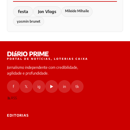
Mileide Mihaile
festa
Jon Vlogs
yasmin brunet
DIáRIO PRIME
PORTAL DE NOTÍCIAS, LOTERIAS CAIXA
Jornalismo independente com credibilidade,
agilidade e profundidade.
f
𝕏
ig
▶
in
tk
RSS
EDITORIAS