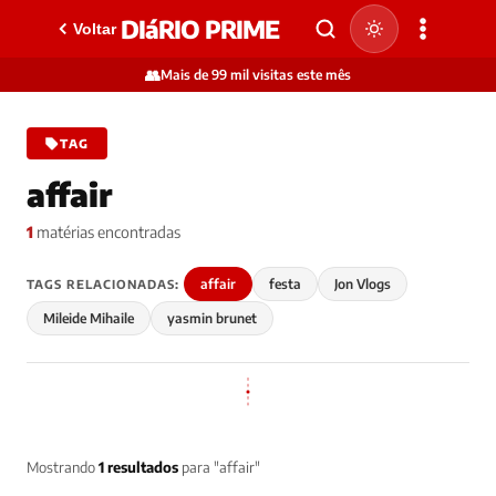
DIáRIO PRIME
Voltar
👥
Mais de 99 mil visitas este mês
TAG
affair
1
matérias encontradas
affair
festa
Jon Vlogs
TAGS RELACIONADAS:
Mileide Mihaile
yasmin brunet
Mostrando
1 resultados
para "affair"