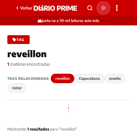
DIáRIO PRIME
Voltar
👥
Junte-se a 99 mil leitores este mês
TAG
reveillon
1
matérias encontradas
reveillon
Copacabana
evento
TAGS RELACIONADAS:
riotor
Mostrando
1 resultados
para "reveillon"