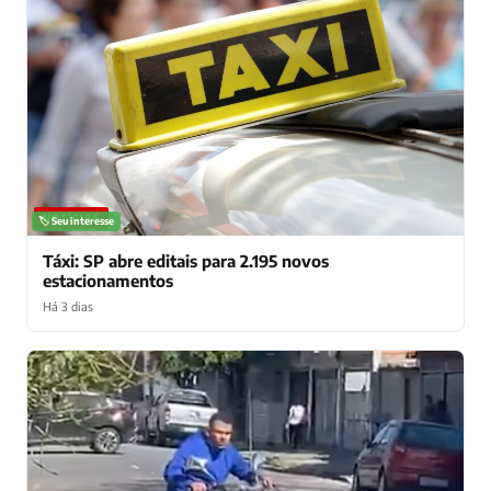
NOTÍCIAS
🏷️ Seu interesse
Táxi: SP abre editais para 2.195 novos
estacionamentos
Há 3 dias