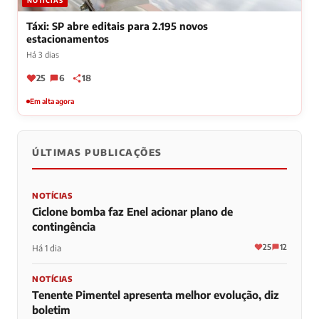
NOTÍCIAS
Táxi: SP abre editais para 2.195 novos
estacionamentos
Há 3 dias
25
6
18
Em alta agora
ÚLTIMAS PUBLICAÇÕES
NOTÍCIAS
Ciclone bomba faz Enel acionar plano de
contingência
25
12
Há 1 dia
NOTÍCIAS
Tenente Pimentel apresenta melhor evolução, diz
boletim