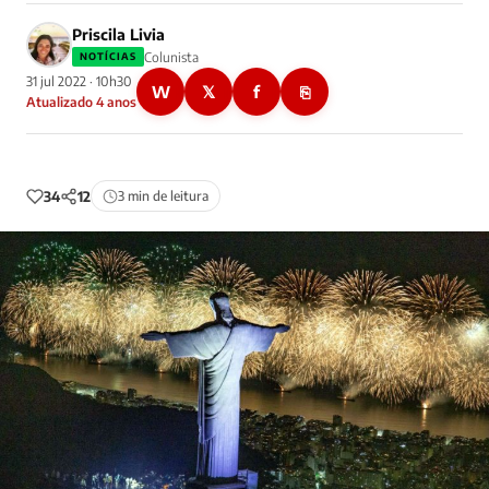
Priscila Livia
Colunista
NOTÍCIAS
31 jul 2022 · 10h30
W
𝕏
f
⎘
Atualizado 4 anos
34
12
3 min de leitura