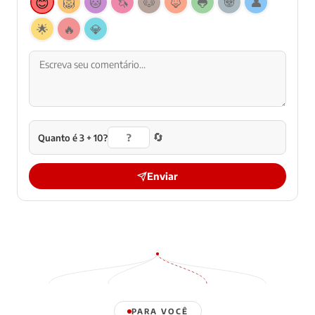
😊
🦁
🐱
🦄
🐶
🦊
🐸
🐼
👤
🌟
🔥
💎
🔄
Quanto é 3 + 10?
Enviar
PARA VOCÊ