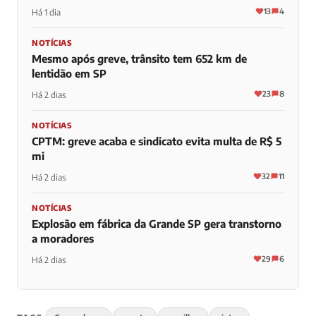
13
4
Há 1 dia
NOTÍCIAS
Mesmo após greve, trânsito tem 652 km de
lentidão em SP
23
8
Há 2 dias
NOTÍCIAS
CPTM: greve acaba e sindicato evita multa de R$ 5
mi
32
11
Há 2 dias
NOTÍCIAS
Explosão em fábrica da Grande SP gera transtorno
a moradores
29
6
Há 2 dias