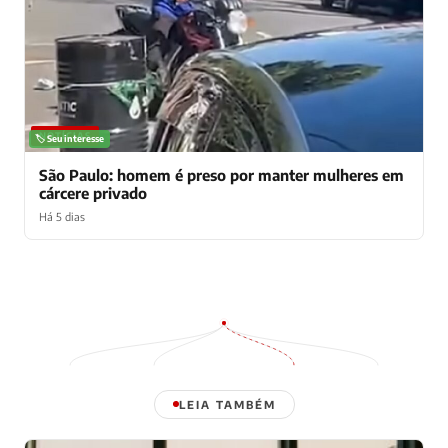
NOTÍCIAS
🏷️ Seu interesse
São Paulo: homem é preso por manter mulheres em
cárcere privado
Há 5 dias
LEIA TAMBÉM