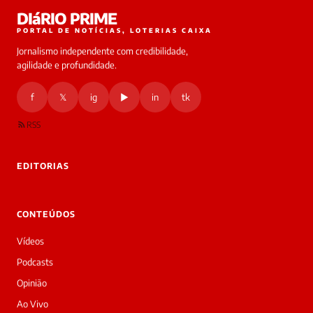
Laura
DIáRIO PRIME
online
PORTAL DE NOTÍCIAS, LOTERIAS CAIXA
Jornalismo independente com credibilidade,
HOJE
agilidade e profundidade.
🔒 As
nsagens
f
𝕏
ig
▶
in
tk
desta
onversa
são
RSS
rivadas
tre você
 Laura.
EDITORIAS
Laura
Oi!
👋
CONTEÚDOS
Boa
noite!
Vídeos
Sou
a
Podcasts
Laura,
Opinião
daqui
do
Ao Vivo