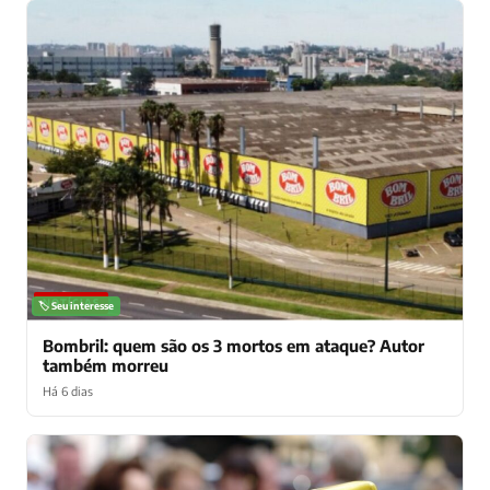
NOTÍCIAS
🏷️ Seu interesse
Bombril: quem são os 3 mortos em ataque? Autor
também morreu
Há 6 dias