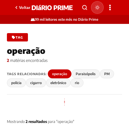
DIáRIO PRIME
Voltar
👥
99 mil leitores este mês no Diário Prime
TAG
operação
2
matérias encontradas
operação
Paraisópolis
PM
TAGS RELACIONADAS:
polícia
cigarro
eletrônico
rio
Mostrando
2 resultados
para "operação"