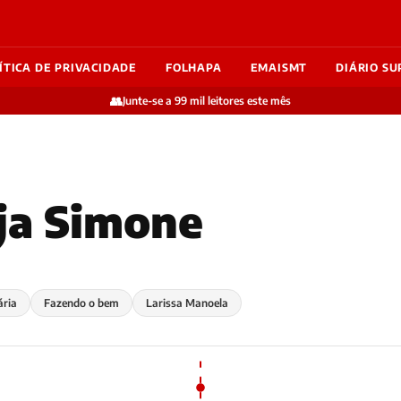
ÍTICA DE PRIVACIDADE
FOLHAPA
EMAISMT
DIÁRIO SU
👥
Junte-se a 99 mil leitores este mês
ja Simone
ária
Fazendo o bem
Larissa Manoela