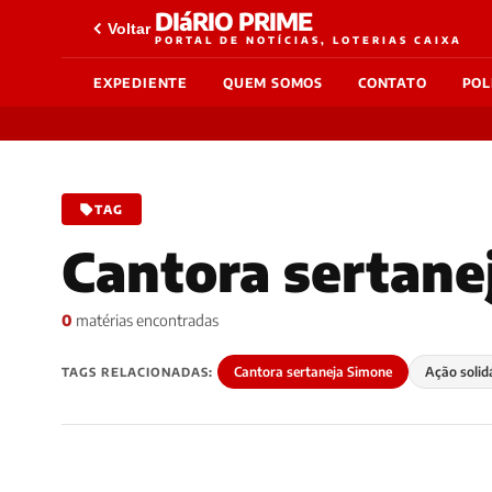
DIáRIO PRIME
Voltar
PORTAL DE NOTÍCIAS, LOTERIAS CAIXA
EXPEDIENTE
QUEM SOMOS
CONTATO
POL
TAG
Cantora sertane
0
matérias encontradas
Cantora sertaneja Simone
Ação solid
TAGS RELACIONADAS: