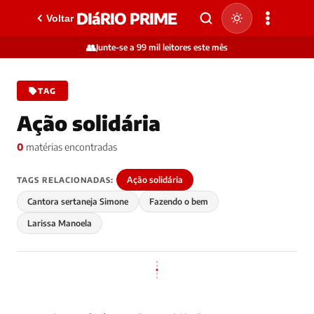
DIáRIO PRIME
Voltar
👥
Junte-se a 99 mil leitores este mês
TAG
Ação solidária
0
matérias encontradas
Ação solidária
TAGS RELACIONADAS:
Cantora sertaneja Simone
Fazendo o bem
Larissa Manoela