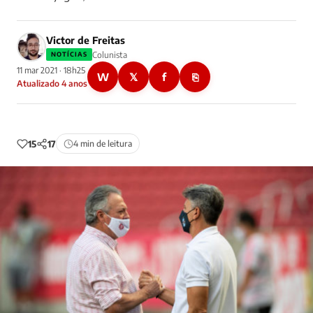
Victor de Freitas
Colunista
NOTÍCIAS
11 mar 2021 · 18h25
W
𝕏
f
⎘
Atualizado 4 anos
15
17
4 min de leitura