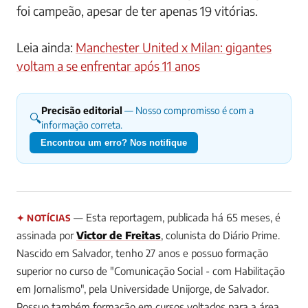
Seguindo a mesma linha do ex-treinador são-
paulino, Carpegiani também tem um
aproveitamento praticamente impecável como
técnico no torneio. Em 1981, dirigiu o Flamengo e
foi campeão, apesar de ter apenas 19 vitórias.
Leia ainda:
Manchester United x Milan: gigantes
voltam a se enfrentar após 11 anos
Precisão editorial
— Nosso compromisso é com a
🔍
informação correta.
Encontrou um erro? Nos notifique
— Esta reportagem, publicada há 65 meses, é
✦ NOTÍCIAS