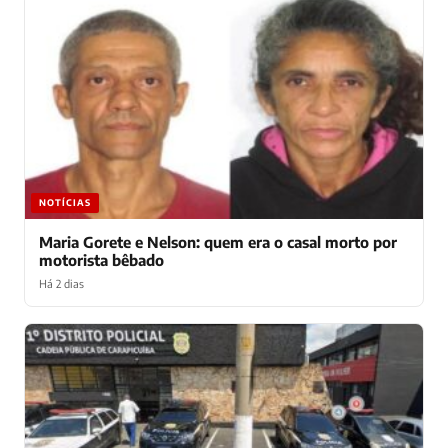
NOTÍCIAS
Tarcisio: oficialmente, candidato à reeleição em SP
Há 5 dias
NOTÍCIAS
Maria Gorete e Nelson: quem era o casal morto por
motorista bêbado
Há 2 dias