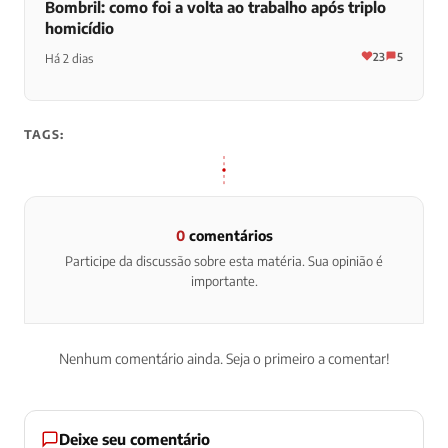
Greve da CPTM gera 350 km de lentidão no
trânsito
25
5
Há 2 dias
NOTÍCIAS
Bombril: como foi a volta ao trabalho após triplo
homicídio
23
5
Há 2 dias
TAGS:
0
comentários
Participe da discussão sobre esta matéria. Sua opinião é
importante.