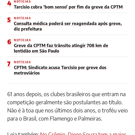
CPTM: greve acaba e sindicato evita multa de R$ 5
mi
3
NOTÍCIAS
Explosão em fábrica da Grande SP gera transtorno a
moradores
4
NOTÍCIAS
Tarcisio cobra ‘bom senso’ por fim da greve da CPTM
5
NOTÍCIAS
Consulta médica poderá ser reagendada após greve,
diz prefeitura
6
NOTÍCIAS
Greve da CPTM faz trânsito atingir 708 km de
lentidão em São Paulo
7
NOTÍCIAS
CPTM: Sindicato acusa Tarcisio por greve dos
metroviários
61 anos depois, os clubes brasileiros que entram na