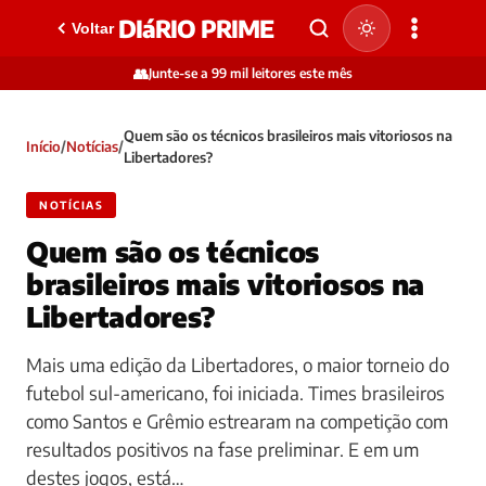
DIáRIO PRIME
Voltar
👥
Junte-se a 99 mil leitores este mês
Quem são os técnicos brasileiros mais vitoriosos na
Início
/
Notícias
/
Libertadores?
NOTÍCIAS
Quem são os técnicos
brasileiros mais vitoriosos na
Libertadores?
Mais uma edição da Libertadores, o maior torneio do
futebol sul-americano, foi iniciada. Times brasileiros
como Santos e Grêmio estrearam na competição com
resultados positivos na fase preliminar. E em um
destes jogos, está…