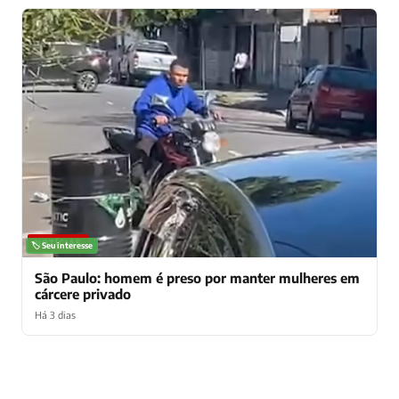
NOTÍCIAS
🏷️ Seu interesse
Bombril: quem são os 3 mortos em ataque? Autor
também morreu
Há 5 dias
NOTÍCIAS
🏷️ Seu interesse
São Paulo: homem é preso por manter mulheres em