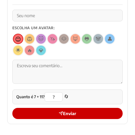
Nenhum comentário ainda. Seja o primeiro a comentar!
Deixe seu comentário
ESCOLHA UM AVATAR:
😊
🦁
🐱
🦄
🐶
🦊
🐸
🐼
👤
🌟
🔥
💎
🔄
Quanto é 7 + 11?