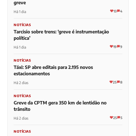
ÚLTIMAS PUBLICAÇÕES
NOTÍCIAS
Ricardo Nunes segue Tarcísio e sobe tom contra
greve
13
4
Há 1 dia
NOTÍCIAS
Tarcisio sobre trens: ‘greve é instrumentação
política’
19
9
Há 1 dia
NOTÍCIAS
Táxi: SP abre editais para 2.195 novos
estacionamentos
25
8
Há 2 dias
NOTÍCIAS