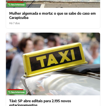
NOTÍCIAS
🏷️ Seu interesse
Mulher algemada e morta: o que se sabe do caso em
Carapicuíba
Há 7 dias