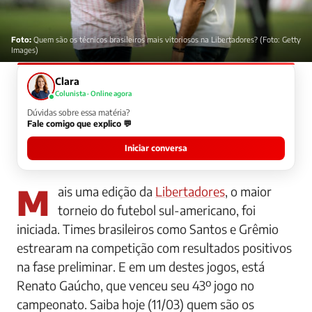
Foto:
Quem são os técnicos brasileiros mais vitoriosos na Libertadores? (Foto: Getty
Images)
Clara
Colunista · Online agora
Dúvidas sobre essa matéria?
Fale comigo que explico 💬
Iniciar conversa
Mais uma edição da
Libertadores
, o maior
torneio do futebol sul-americano, foi
iniciada. Times brasileiros como Santos e Grêmio
estrearam na competição com resultados positivos
na fase preliminar. E em um destes jogos, está
Renato Gaúcho, que venceu seu 43º jogo no
campeonato. Saiba hoje (11/03) quem são os