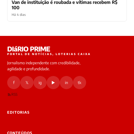
NOTÍCIAS
Van de instituição é roubada e vítimas recebem R$
100
Há 4 dias
Laura
DIáRIO PRIME
online
PORTAL DE NOTÍCIAS, LOTERIAS CAIXA
Jornalismo independente com credibilidade,
HOJE
agilidade e profundidade.
🔒 As
nsagens
f
𝕏
ig
▶
in
tk
desta
onversa
são
RSS