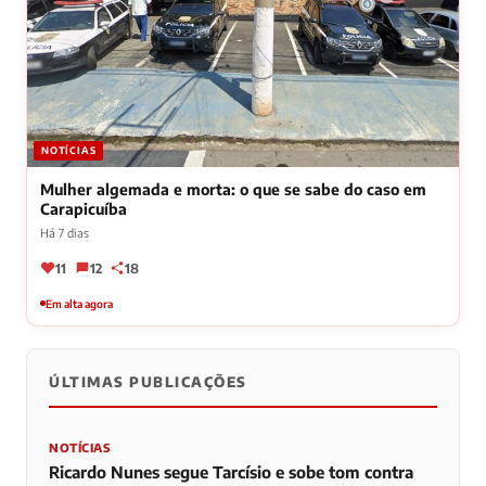
⚡ SUPER INDICADO
NOTÍCIAS
Mulher algemada e morta: o que se sabe do caso em
Carapicuíba
Há 7 dias
11
12
18
Em alta agora