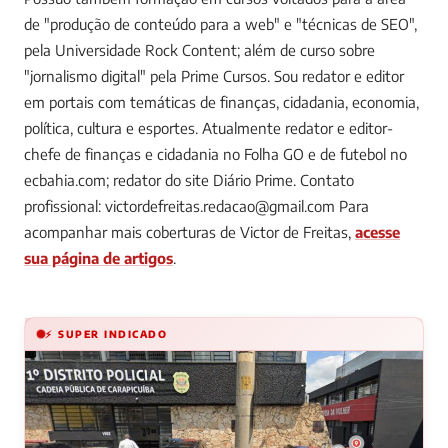
assinada por
Victor de Freitas
, colunista do Diário Prime.
Nascido em Salvador, tenho 27 anos e possuo formação
superior no curso de "Comunicação Social - com Habilitação
em Jornalismo", pela Universidade Unijorge, de Salvador.
Possuo também formação em cursos voltados para a área
de "produção de conteúdo para a web" e "técnicas de SEO",
pela Universidade Rock Content; além de curso sobre
"jornalismo digital" pela Prime Cursos. Sou redator e editor
em portais com temáticas de finanças, cidadania, economia,
política, cultura e esportes. Atualmente redator e editor-
chefe de finanças e cidadania no Folha GO e de futebol no
ecbahia.com; redator do site Diário Prime. Contato
profissional:
victordefreitas.redacao@gmail.com
Para
acompanhar mais coberturas de Victor de Freitas,
acesse
sua página de artigos
.