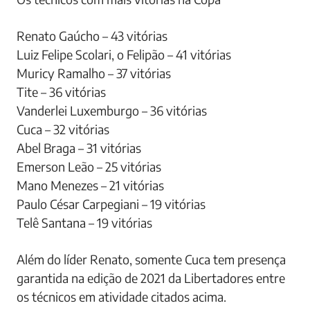
atuou como técnico de 1958 a 1985, lidera o
ranking, com 48 triunfos. Ou seja, é possível que o
técnico do Grêmio assuma a primeira posição do
ranking geral neste ano.
Os técnicos com mais vitórias na Copa
Renato Gaúcho – 43 vitórias
Luiz Felipe Scolari, o Felipão – 41 vitórias
Muricy Ramalho – 37 vitórias
Tite – 36 vitórias
Vanderlei Luxemburgo – 36 vitórias
Cuca – 32 vitórias
Abel Braga – 31 vitórias
Emerson Leão – 25 vitórias
Mano Menezes – 21 vitórias
Paulo César Carpegiani – 19 vitórias
Telê Santana – 19 vitórias