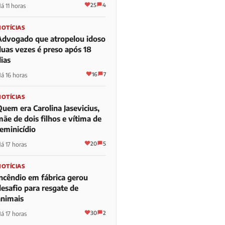
25
4
á 11 horas
NOTÍCIAS
Advogado que atropelou idoso
duas vezes é preso após 18
ias
16
7
á 16 horas
NOTÍCIAS
Quem era Carolina Jasevicius,
ãe de dois filhos e vítima de
feminicídio
20
5
á 17 horas
NOTÍCIAS
Incêndio em fábrica gerou
desafio para resgate de
animais
30
2
á 17 horas