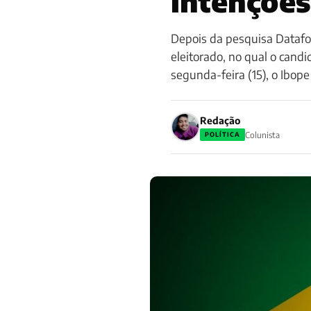
intenções
Depois da pesquisa Datafol
eleitorado, no qual o can
segunda-feira (15), o Ibop
Redação
Colunista
POLÍTICA