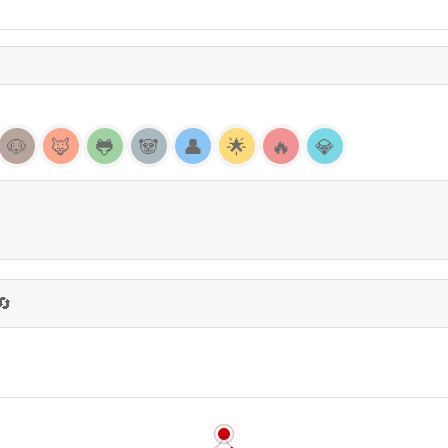
🐶
🦊
🐸
🐼
👤
🌟
🔥
💎
🔄