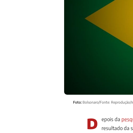
Foto:
Bolsonaro/Fonte: Reprodução/I
D
epois da
pesq
resultado da 