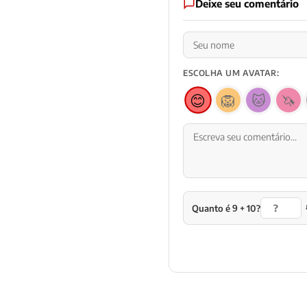
Deixe seu comentário
ESCOLHA UM AVATAR:
😊
🦁
🐱
🦄
Quanto é 9 + 10?