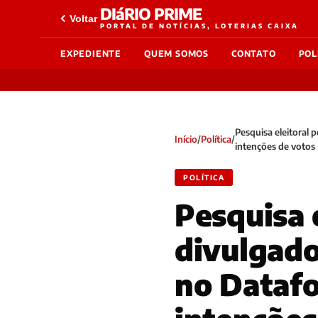
DIáRIO PRIME
Voltar
PORTAL DE NOTÍCIAS, LOTERIAS CAIXA
EXPEDIENTE
QUEM SOMOS
CONTATO
POL
Pesquisa eleitoral 
Início
/
Política
/
intenções de votos
POLÍTICA
Pesquisa e
divulgado
no Datafo