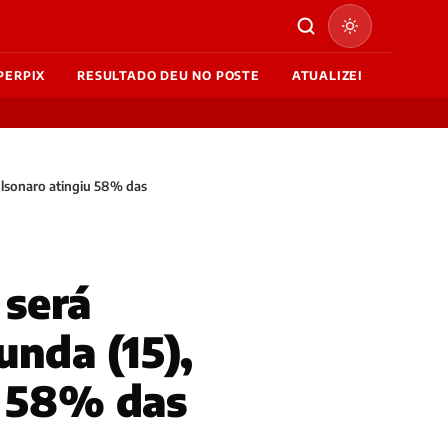
PERPIX
RESULTADO DEU NO POSTE
ATUALIZEI
Bolsonaro atingiu 58% das
 será
unda (15),
u 58% das