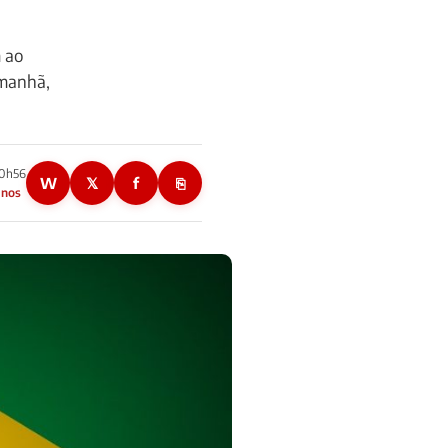
 ao
Amanhã,
00h56
W
𝕏
f
⎘
anos