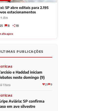
xi: SP abre editais para 2.195
ovos estacionamentos
 4 dias
25
8
18
 alta agora
ÚLTIMAS PUBLICAÇÕES
NOTÍCIAS
Tarcísio e Haddad iniciam
debates neste domingo (9)
21
9
á 1 hora
NOTÍCIAS
Gripe Aviária: SP confirma
caso em ave silvestre