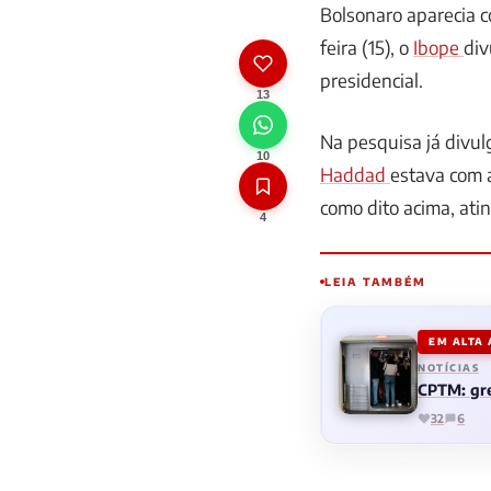
Bolsonaro aparecia 
feira (15), o
Ibope
div
presidencial.
13
Na pesquisa já divul
10
Haddad
estava com 
como dito acima, ati
4
LEIA TAMBÉM
EM ALTA
NOTÍCIAS
CPTM: gre
32
6