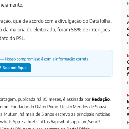
H
anejamento.
ação, que de acordo com a divulgação do Datafolha,
to da maioria do eleitorado, foram 58% de intenções
d
dato do PSL.
H
— Nosso compromisso é com a informação correta.
m
 Nos notifique
H
rtagem, publicada há 95 meses, é assinada por
Redação
,
Prime.
Fundador do Diário Prime. Ueslei Mendes de Souza
a Mutum, há mais de 5 anos escrevo as principais notícias
/whatsApp :<a href="https://api.whatsapp.com/send?
H