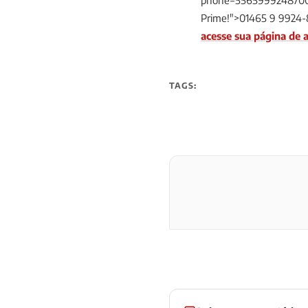
phone=5565999248700&t
Prime!">01465 9 9924-
acesse sua página de a
TAGS: