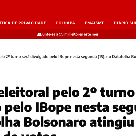
ÍTICA DE PRIVACIDADE
FOLHAPA
EMAISMT
DIÁRIO SU
👥
Junte-se a 99 mil leitores este mês
pelo 2º turno será divulgado pelo IBope nesta segunda (15), no Datafolha 
leitoral pelo 2º turno
 pelo IBope nesta seg
lha Bolsonaro atingi