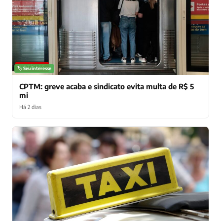
NOTÍCIAS
🏷️ Seu interesse
CPTM: greve acaba e sindicato evita multa de R$ 5
mi
Há 2 dias