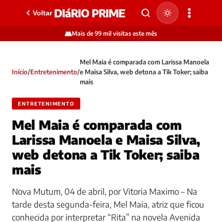
DIáRIO PRIME
Voltar
👥
Mais de 99 mil visitas este mês
Mel Maia é comparada com Larissa Manoela
Início
/
Entretenimento
/
e Maisa Silva, web detona a Tik Toker; saiba
mais
ENTRETENIMENTO
Mel Maia é comparada com
Larissa Manoela e Maisa Silva,
web detona a Tik Toker; saiba
mais
Nova Mutum, 04 de abril, por Vitoria Maximo – Na
tarde desta segunda-feira, Mel Maia, atriz que ficou
conhecida por interpretar “Rita” na novela Avenida