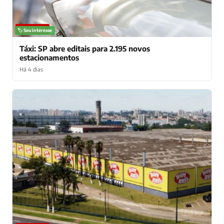
NOTÍCIAS
🏷️ Seu interesse
Táxi: SP abre editais para 2.195 novos
estacionamentos
Há 4 dias