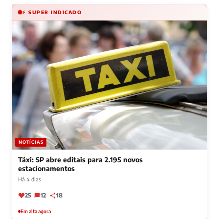
⚡ SUPER INDICADO
NOTÍCIAS
Táxi: SP abre editais para 2.195 novos
estacionamentos
Há 4 dias
25
12
18
Em alta agora