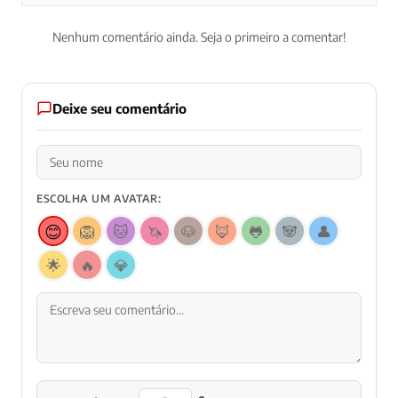
Nenhum comentário ainda. Seja o primeiro a comentar!
Deixe seu comentário
ESCOLHA UM AVATAR:
😊
🦁
🐱
🦄
🐶
🦊
🐸
🐼
👤
🌟
🔥
💎