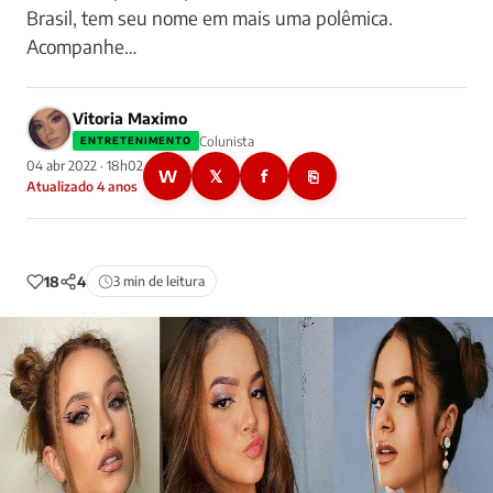
Brasil, tem seu nome em mais uma polêmica.
Acompanhe…
Vitoria Maximo
Colunista
ENTRETENIMENTO
04 abr 2022 · 18h02
W
𝕏
f
⎘
Atualizado 4 anos
18
4
3 min de leitura