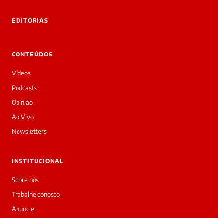
tre você
 Laura.
EDITORIAS
Laura
Oi!
👋
CONTEÚDOS
Bom
dia!
Vídeos
Sou
a
Podcasts
Laura,
Opinião
daqui
do
Ao Vivo
Diário
Newsletters
Prime.
O
jornalista
INSTITUCIONAL
Vitoria
Maximo
Sobre nós
acabou
Trabalhe conosco
de
cobrir
Anuncie
essa