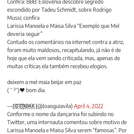
Confira: BBB: Eslovênia descobre segredo
escondido por Tadeu Schmidt, sobre Rodrigo
Mussi; confira
Larissa Manoela e Maisa Silva “Exemplo que Mel
deveria seguir”
Contudo os comentários na internet contra a atriz,
foram muito maldosos, recapitulando, já não é de
hoje que ela vem sendo criticada, mas, apenas de
muitas críticas ela também recebeu elogios.
deixem a mel maia beijar em paz
( ˘ ³˘)♥︎ bom dia.
— J҉O҉T҉I҉N҉H҉A҉ (@Joaoguiavila)
April 4, 2022
Conforme o nome da dançarina foi subindo no
Twitter, uma internauta comentou sobre motivo de
Larissa Manoela e Maisa Silva serem “famosas”. Por