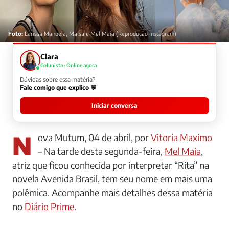
Foto:
Larissa Manoela, Maisa e Mel Maia (Reprodução Instagram)
Clara
Colunista · Online agora
Dúvidas sobre essa matéria?
Fale comigo que explico 💬
Iniciar conversa
Nova Mutum, 04 de abril, por
Vitoria Maximo
– Na tarde desta segunda-feira,
Mel Maia
,
atriz que ficou conhecida por interpretar “Rita” na
novela Avenida Brasil, tem seu nome em mais uma
polêmica. Acompanhe mais detalhes dessa matéria
no
Diário Prime
.