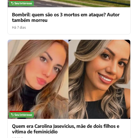
NOTÍCIAS
🏷️ Seu interesse
Bombril: quem são os 3 mortos em ataque? Autor
também morreu
Há 7 dias
NOTÍCIAS
🏷️ Seu interesse
Quem era Carolina Jasevicius, mãe de dois filhos e
vítima de feminicídio