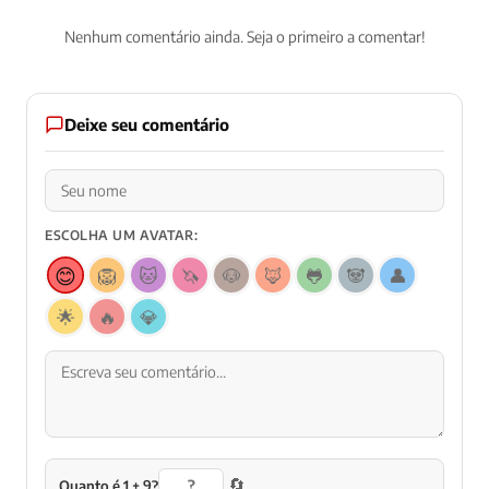
Nenhum comentário ainda. Seja o primeiro a comentar!
Deixe seu comentário
ESCOLHA UM AVATAR:
😊
🦁
🐱
🦄
🐶
🦊
🐸
🐼
👤
🌟
🔥
💎
🔄
Quanto é 1 + 9?