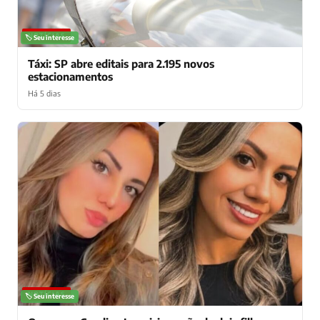
NOTÍCIAS
🏷️ Seu interesse
Táxi: SP abre editais para 2.195 novos
estacionamentos
Há 5 dias
NOTÍCIAS
🏷️ Seu interesse