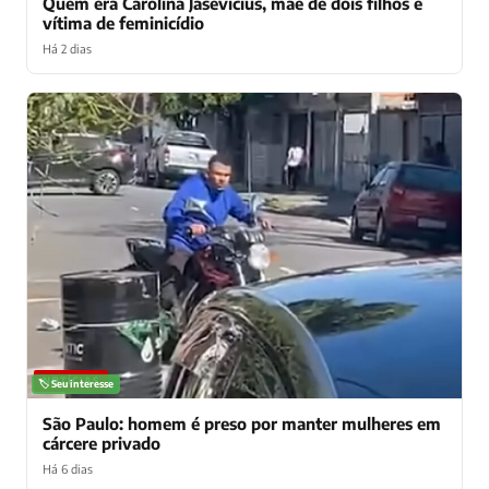
Quem era Carolina Jasevicius, mãe de dois filhos e
vítima de feminicídio
Há 2 dias
NOTÍCIAS
🏷️ Seu interesse
São Paulo: homem é preso por manter mulheres em
cárcere privado
Há 6 dias