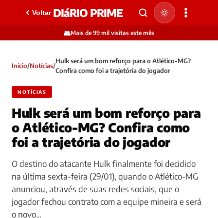
DIáRIO PRIME
Voltar
👥
Mais de 99 mil visitas este mês
Hulk será um bom reforço para o Atlético-MG?
Início
/
Notícias
/
Confira como foi a trajetória do jogador
NOTÍCIAS
Hulk será um bom reforço para
o Atlético-MG? Confira como
foi a trajetória do jogador
O destino do atacante Hulk finalmente foi decidido
na última sexta-feira (29/01), quando o Atlético-MG
anunciou, através de suas redes sociais, que o
jogador fechou contrato com a equipe mineira e será
o novo…