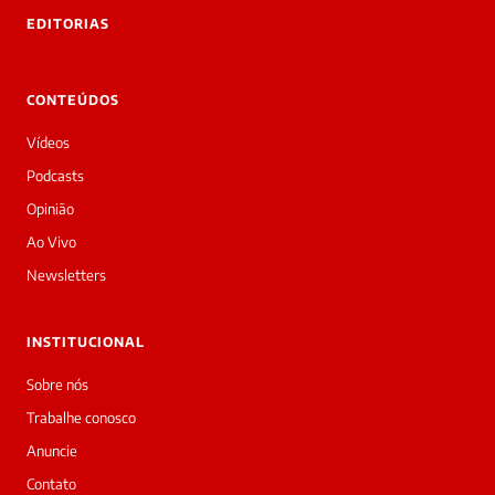
 Laura.
EDITORIAS
Laura
Oi!
👋
CONTEÚDOS
Boa
noite!
Vídeos
Sou
a
Podcasts
Laura,
Opinião
daqui
do
Ao Vivo
Diário
Newsletters
Prime.
O
jornalista
INSTITUCIONAL
Gabriella
Oliveira
Sobre nós
acabou
Trabalhe conosco
de
cobrir
Anuncie
essa
Contato
matéria