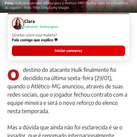
Foto:
Hulk será um bom reforço para o Atlético-MG? Confira como foi a trajetória
do jogador - Foto: Yifan Ding/Getty Images
Clara
Colunista · Online agora
Dúvidas sobre essa matéria?
Fale comigo que explico 💬
Iniciar conversa
O destino do atacante Hulk finalmente foi
decidido na última sexta-feira (29/01),
quando o Atlético-MG anunciou, através de suas
redes sociais, que o jogador fechou contrato com a
equipe mineira e será o novo reforço do elenco
nesta temporada.
Mas a dúvida que ainda não foi esclarecida é se o
jogador, que é renomado internacionalmente,