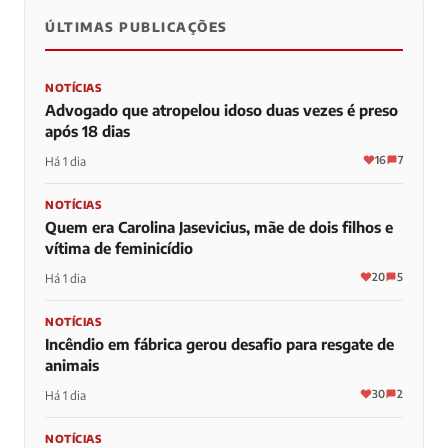
ÚLTIMAS PUBLICAÇÕES
NOTÍCIAS
Advogado que atropelou idoso duas vezes é preso
após 18 dias
16
7
Há 1 dia
NOTÍCIAS
Quem era Carolina Jasevicius, mãe de dois filhos e
vítima de feminicídio
20
5
Há 1 dia
NOTÍCIAS
Incêndio em fábrica gerou desafio para resgate de
animais
30
2
Há 1 dia
NOTÍCIAS