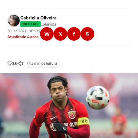
Gabriella Oliveira
Colunista
NOTÍCIAS
30 jan 2021 · 08h05
W
𝕏
f
⎘
Atualizado 4 anos
35
7
3 min de leitura