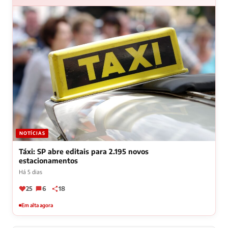
NOTÍCIAS
Táxi: SP abre editais para 2.195 novos
estacionamentos
Há 5 dias
25
6
18
Em alta agora