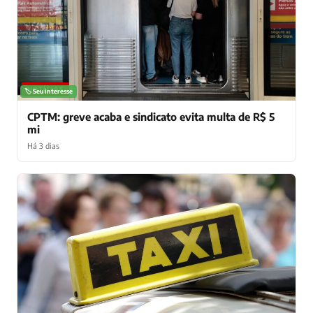
NOTÍCIAS
🏷️ Seu interesse
CPTM: greve acaba e sindicato evita multa de R$ 5
mi
Há 3 dias