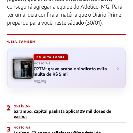
conseguirá agregar a equipe do Atlético-MG. Para
ter uma ideia confira a matéria que o Diário Prime
preparou para você neste sábado (30/01).
LEIA TAMBÉM
EM ALTA AGORA
NOTÍCIAS
CPTM: greve acaba e sindicato evita
multa de R$ 5 mi
32
3
2
NOTÍCIAS
Sarampo: capital paulista aplica109 mil doses de
vacina
3
NOTÍCIAS
Luciene, 53 anos e religiosa: vítima fatal de