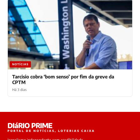
NOTÍCIAS
Tarcisio cobra ‘bom senso’ por fim da greve da
CPTM
Há 3 dias
Laura
DIáRIO PRIME
online
PORTAL DE NOTÍCIAS, LOTERIAS CAIXA
Jornalismo independente com credibilidade,