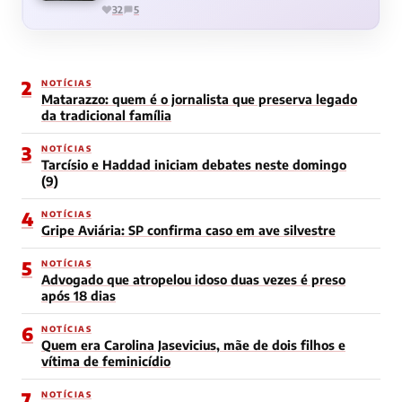
32
5
2
NOTÍCIAS
Matarazzo: quem é o jornalista que preserva legado
da tradicional família
3
NOTÍCIAS
Tarcísio e Haddad iniciam debates neste domingo
(9)
4
NOTÍCIAS
Gripe Aviária: SP confirma caso em ave silvestre
5
NOTÍCIAS
Advogado que atropelou idoso duas vezes é preso
após 18 dias
6
NOTÍCIAS
Quem era Carolina Jasevicius, mãe de dois filhos e
vítima de feminicídio
7
NOTÍCIAS