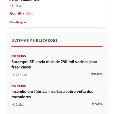
Há 4 dias
25
12
18
Em alta agora
ÚLTIMAS PUBLICAÇÕES
NOTÍCIAS
Sarampo: SP envia mais de 230 mil vacinas para
frear casos
16
10
Há 23 horas
NOTÍCIAS
Incêndio em fábrica: incerteza sobre volta dos
moradores
24
4
Há 2 dias