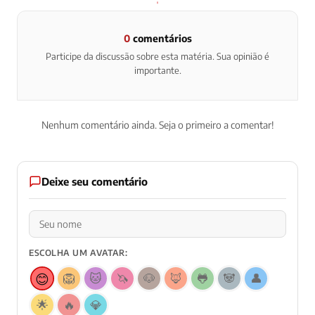
0
comentários
Participe da discussão sobre esta matéria. Sua opinião é
importante.
Nenhum comentário ainda. Seja o primeiro a comentar!
Deixe seu comentário
ESCOLHA UM AVATAR:
😊
🦁
🐱
🦄
🐶
🦊
🐸
🐼
👤
🌟
🔥
💎