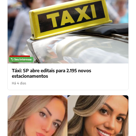
NOTÍCIAS
🏷️ Seu interesse
Táxi: SP abre editais para 2.195 novos
estacionamentos
Há 4 dias