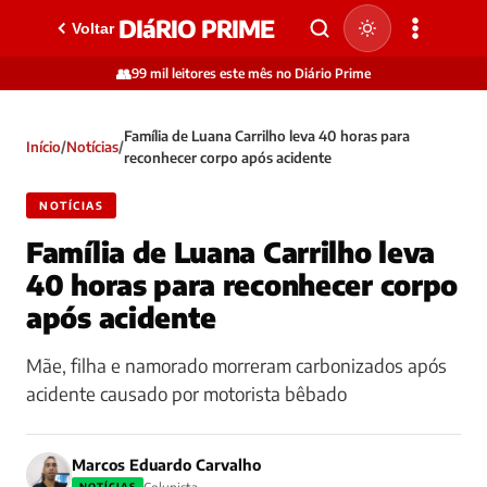
DIáRIO PRIME
Voltar
👥
99 mil leitores este mês no Diário Prime
Família de Luana Carrilho leva 40 horas para
Início
/
Notícias
/
reconhecer corpo após acidente
NOTÍCIAS
Família de Luana Carrilho leva
40 horas para reconhecer corpo
após acidente
Mãe, filha e namorado morreram carbonizados após
acidente causado por motorista bêbado
Marcos Eduardo Carvalho
NOTÍCIAS