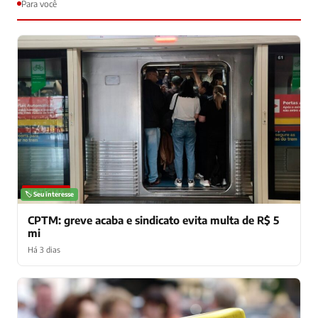
Para você
NOTÍCIAS
🏷️ Seu interesse
CPTM: greve acaba e sindicato evita multa de R$ 5
mi
Há 3 dias