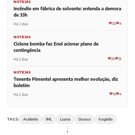
NOTÍCIAS
Incêndio em fábrica de solvente: entenda a demora
de 33h
32
4
Há 2 dias
NOTÍCIAS
Ciclone bomba faz Enel acionar plano de
contingência
25
12
Há 2 dias
NOTÍCIAS
Tenente Pimentel apresenta melhor evolução, diz
boletim
13
4
Há 2 dias
TAGS:
Acidente
IML
Luana
Osasco
tragédia