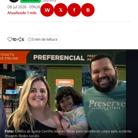
Colunista
08 jul 2026 · 09h28
W
𝕏
f
⎘
Atualizado 1 mês
10
6
3 min de leitura
Foto:
Família de Luana Carrilho leva 40 horas para reconhecer corpo após acidente.
Imagem: Redes sociais