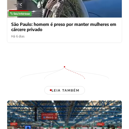
NOTÍCIAS
🏷️ Seu interesse
São Paulo: homem é preso por manter mulheres em
cárcere privado
Há 6 dias
LEIA TAMBÉM