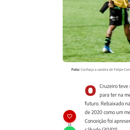
Foto:
Conheça a carreira de Felipe Con
O
Cruzeiro teve
para ter na m
futuro. Rebaixado na
de 2020 como um mero
Conceição foi apres
11
sábado (30/01).