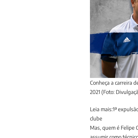
Conheça a carreira d
2021 (Foto: Divulgaçã
Leia mais:1ª expulsão
clube
Mas, quem é Felipe C
assumir como técnico