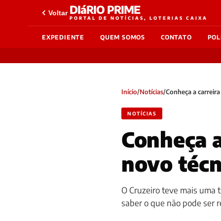
DIáRIO PRIME
Voltar
PORTAL DE NOTÍCIAS, LOTERIAS CAIXA
EXPEDIENTE
QUEM SOMOS
CONTATO
POL
Início
/
Notícias
/
Conheça a carreira
NOTÍCIAS
Conheça a
novo técn
O Cruzeiro teve mais uma 
saber o que não pode ser r