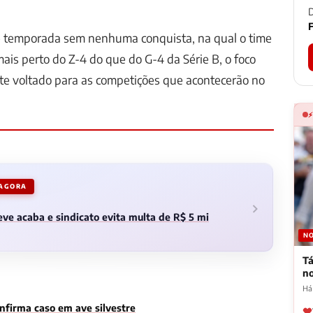
D
F
e temporada sem nenhuma conquista, na qual o time
ais perto do Z-4 do que do G-4 da Série B, o foco
te voltado para as competições que acontecerão no
 AGORA
ve acaba e sindicato evita multa de R$ 5 mi
NO
Tá
n
Há
onfirma caso em ave silvestre