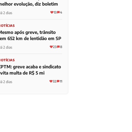
melhor evolução, diz boletim
13
4
á 2 dias
NOTÍCIAS
Mesmo após greve, trânsito
tem 652 km de lentidão em SP
23
8
á 2 dias
NOTÍCIAS
CPTM: greve acaba e sindicato
evita multa de R$ 5 mi
32
11
á 2 dias