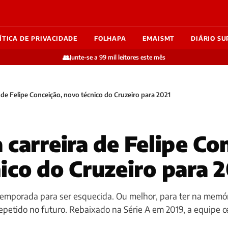
ÍTICA DE PRIVACIDADE
FOLHAPA
EMAISMT
DIÁRIO SU
👥
Junte-se a 99 mil leitores este mês
 de Felipe Conceição, novo técnico do Cruzeiro para 2021
 carreira de Felipe Co
ico do Cruzeiro para 
temporada para ser esquecida. Ou melhor, para ter na memór
epetido no futuro. Rebaixado na Série A em 2019, a equipe c