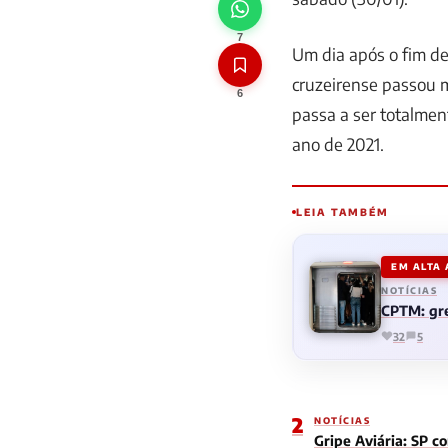
7
Um dia após o fim d
cruzeirense passou m
6
passa a ser totalmen
ano de 2021.
LEIA TAMBÉM
EM ALTA
NOTÍCIAS
CPTM: gre
32
5
2
NOTÍCIAS
Gripe Aviária: SP c