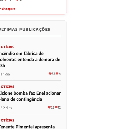
 alta agora
ÚLTIMAS PUBLICAÇÕES
NOTÍCIAS
Incêndio em fábrica de
solvente: entenda a demora de
33h
32
4
á 1 dia
NOTÍCIAS
Ciclone bomba faz Enel acionar
plano de contingência
25
12
á 2 dias
NOTÍCIAS
Tenente Pimentel apresenta