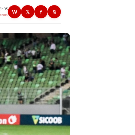
08h05
W
𝕏
f
⎘
 anos