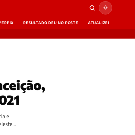
PERPIX
RESULTADO DEU NO POSTE
ATUALIZEI
nceição,
2021
ia e
eleste…