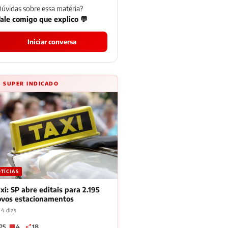
úvidas sobre essa matéria?
ale comigo que explico 💬
Iniciar conversa
⚡ SUPER INDICADO
TÍCIAS
xi: SP abre editais para 2.195
ovos estacionamentos
 4 dias
25
4
18