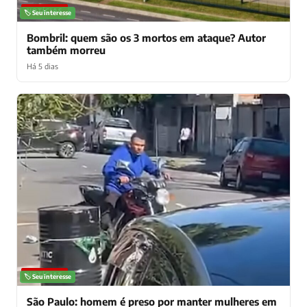
NOTÍCIAS
🏷️ Seu interesse
Bombril: quem são os 3 mortos em ataque? Autor
também morreu
Há 5 dias
NOTÍCIAS
🏷️ Seu interesse
São Paulo: homem é preso por manter mulheres em