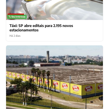
NOTÍCIAS
🏷️ Seu interesse
Táxi: SP abre editais para 2.195 novos
estacionamentos
Há 2 dias