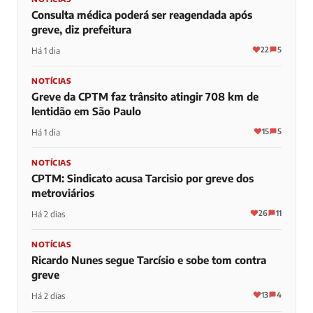
Consulta médica poderá ser reagendada após
greve, diz prefeitura
22
5
Há 1 dia
NOTÍCIAS
Greve da CPTM faz trânsito atingir 708 km de
lentidão em São Paulo
15
5
Há 1 dia
NOTÍCIAS
CPTM: Sindicato acusa Tarcisio por greve dos
metroviários
26
11
Há 2 dias
NOTÍCIAS
Ricardo Nunes segue Tarcísio e sobe tom contra
greve
13
4
Há 2 dias