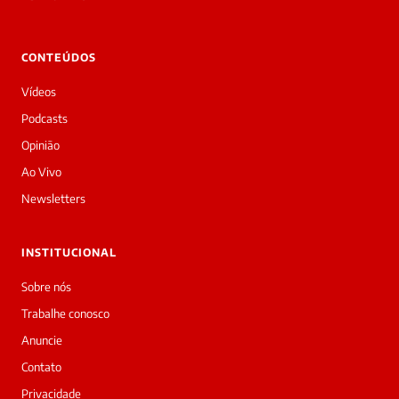
Laura
Oi!
👋
CONTEÚDOS
Boa
tarde!
Vídeos
Sou
a
Podcasts
Laura,
Opinião
daqui
do
Ao Vivo
Diário
Newsletters
Prime.
O
jornalista
INSTITUCIONAL
Ewerton
Geniseli
Sobre nós
acabou
Trabalhe conosco
de
cobrir
Anuncie
essa
Contato
matéria
—
Privacidade