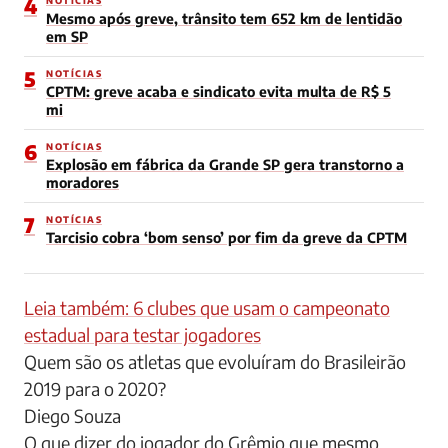
4
NOTÍCIAS
Mesmo após greve, trânsito tem 652 km de lentidão
em SP
5
NOTÍCIAS
CPTM: greve acaba e sindicato evita multa de R$ 5
mi
6
NOTÍCIAS
Explosão em fábrica da Grande SP gera transtorno a
moradores
7
NOTÍCIAS
Tarcisio cobra ‘bom senso’ por fim da greve da CPTM
Leia também: 6 clubes que usam o campeonato
estadual para testar jogadores
Quem são os atletas que evoluíram do Brasileirão
2019 para o 2020?
Diego Souza
O que dizer do jogador do Grêmio que mesmo