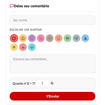
Deixe seu comentário
ESCOLHA UM AVATAR:
😊
🦁
🐱
🦄
🐶
🦊
🐸
🐼
👤
🌟
🔥
💎
🔄
Quanto é 12 + 7?
Enviar