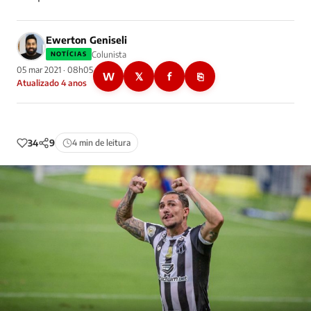
Ewerton Geniseli
Colunista
NOTÍCIAS
05 mar 2021 · 08h05
W
𝕏
f
⎘
Atualizado 4 anos
34
9
4 min de leitura