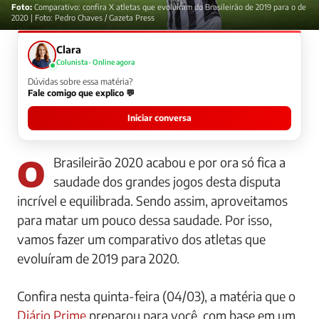
Foto:
Comparativo: confira X atletas que evoluíram do Brasileirão de 2019 para o de
2020 | Foto: Pedro Chaves / Gazeta Press
Clara
Colunista · Online agora
Dúvidas sobre essa matéria?
Fale comigo que explico 💬
Iniciar conversa
O Brasileirão 2020 acabou e por ora só fica a
saudade dos grandes jogos desta disputa
incrível e equilibrada. Sendo assim, aproveitamos
para matar um pouco dessa saudade. Por isso,
vamos fazer um comparativo dos atletas que
evoluíram de 2019 para 2020.
Confira nesta quinta-feira (04/03), a matéria que o
Diário Prime
preparou para você, com base em um