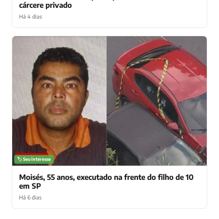
cárcere privado
Há 4 dias
NOTÍCIAS
🏷️ Seu interesse
Moisés, 55 anos, executado na frente do filho de 10
em SP
Há 6 dias