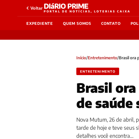
DIáRIO PRIME
Voltar
PORTAL DE NOTÍCIAS, LOTERIAS CAIXA
EXPEDIENTE
QUEM SOMOS
CONTATO
POL
Início
/
Entretenimento
/
Brasil ora
ENTRETENIMENTO
Brasil or
de saúde 
Nova Mutum, 26 de abril, p
tarde de hoje e teve seus
detalhes você encontra…