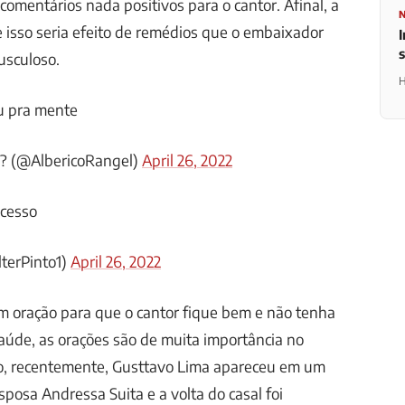
comentários nada positivos para o cantor. Afinal, a
ue isso seria efeito de remédios que o embaixador
I
usculoso.
H
u pra mente
 ? (@AlbericoRangel)
April 26, 2022
cesso
terPinto1)
April 26, 2022
 em oração para que o cantor fique bem e não tenha
aúde, as orações são de muita importância no
, recentemente, Gusttavo Lima apareceu em um
sposa Andressa Suita e a volta do casal foi