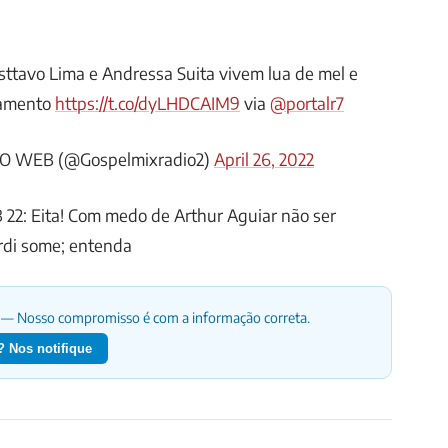
sttavo Lima e Andressa Suita vivem lua de mel e
samento
https://t.co/dyLHDCAIM9
via
@portalr7
O WEB (@Gospelmixradio2)
April 26, 2022
B 22: Eita! Com medo de Arthur Aguiar não ser
rdi some; entenda
— Nosso compromisso é com a informação correta.
 Nos notifique