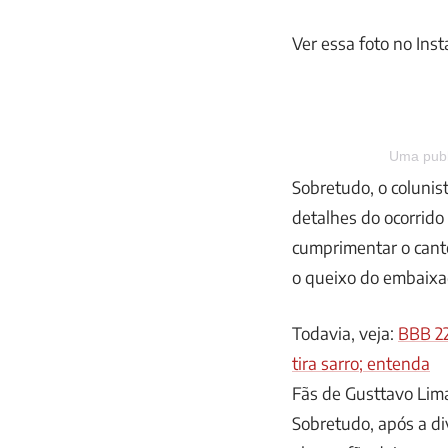
Ver essa foto no Ins
Uma publ
Sobretudo, o coluni
detalhes do ocorrido
cumprimentar o canto
o queixo do embaixad
Todavia, veja:
BBB 22
tira sarro; entenda
Fãs de Gusttavo Lima 
Sobretudo, após a di