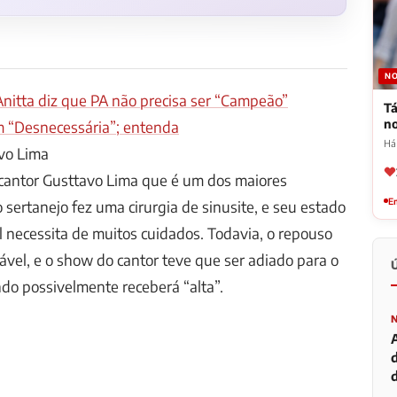
NO
Anitta diz que PA não precisa ser “Campeão”
Tá
n
m “Desnecessária”; entenda
Há
avo Lima
cantor Gusttavo Lima que é um dos maiores
Em
ertanejo fez uma cirurgia de sinusite, e seu estado
l necessita de muitos cuidados. Todavia, o repouso
ável, e o show do cantor teve que ser adiado para o
do possivelmente receberá “alta”.
d