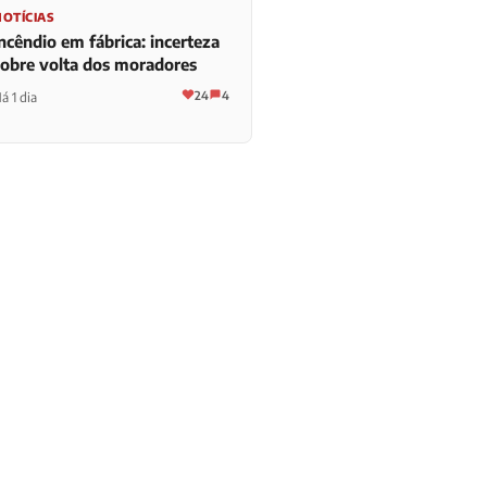
NOTÍCIAS
ncêndio em fábrica: incerteza
sobre volta dos moradores
24
4
á 1 dia