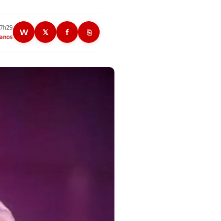
17h29
W
𝕏
f
⎘
 anos