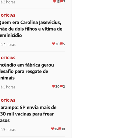
16
7
á 3 horas
NOTÍCIAS
Quem era Carolina Jasevicius,
ãe de dois filhos e vítima de
feminicídio
20
5
á 4 horas
NOTÍCIAS
Incêndio em fábrica gerou
desafio para resgate de
animais
30
2
á 5 horas
NOTÍCIAS
Sarampo: SP envia mais de
30 mil vacinas para frear
casos
16
10
á 9 horas