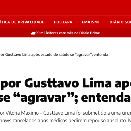
ÍTICA DE PRIVACIDADE
FOLHAPA
EMAISMT
DIÁRIO SU
👥
99 mil leitores este mês no Diário Prime
 por Gusttavo Lima após estado de saúde se “agravar”; entenda
a por Gusttavo Lima a
se “agravar”; entenda
or Vitoria Maximo – Gusttavo Lima foi submetido a uma ciru
 shows cancelados após médicos pedirem repouso absoluto. 