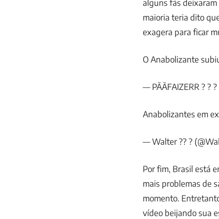
alguns fãs deixaram 
maioria teria dito q
exagera para ficar m
O Anabolizante subi
— PÃÃFAIZERR ? ? ?
Anabolizantes em ex
— Walter ?? ? (@Wal
Por fim, Brasil está
mais problemas de s
momento. Entretanto
vídeo beijando sua e