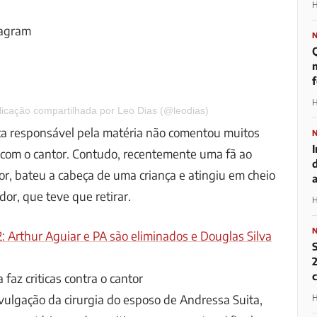
H
tagram
m
H
icação compartilhada por Leo Dias (@leodias)
sta responsável pela matéria não comentou muitos
 com o cantor. Contudo, recentemente uma fã ao
r, bateu a cabeça de uma criança e atingiu em cheio
or, que teve que retirar.
H
: Arthur Aguiar e PA são eliminados e Douglas Silva
2
faz criticas contra o cantor
vulgação da cirurgia do esposo de Andressa Suita,
H