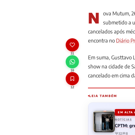
N
ova Mutum, 26
submetido a u
cancelados após méd
encontra no
Diário P
31
Em suma, Gusttavo Li
show na cidade de Sa
16
cancelado em cima d
12
LEIA TAMBÉM
EM ALTA
NOTÍCIAS
CPTM: gre
32
8