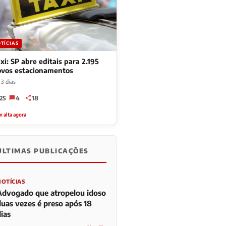
TÍCIAS
xi: SP abre editais para 2.195
ovos estacionamentos
 3 dias
25
4
18
 alta agora
ÚLTIMAS PUBLICAÇÕES
NOTÍCIAS
Advogado que atropelou idoso
duas vezes é preso após 18
ias