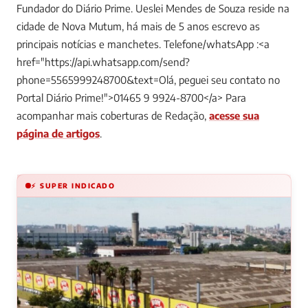
Fundador do Diário Prime. Ueslei Mendes de Souza reside na
cidade de Nova Mutum, há mais de 5 anos escrevo as
principais notícias e manchetes. Telefone/whatsApp :<a
href="https://api.whatsapp.com/send?
phone=5565999248700&text=Olá, peguei seu contato no
Portal Diário Prime!">01465 9 9924-8700</a>
Para
acompanhar mais coberturas de Redação,
acesse sua
página de artigos
.
⚡ SUPER INDICADO