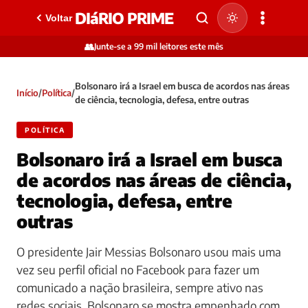
DIáRIO PRIME
Voltar
👥
Junte-se a 99 mil leitores este mês
Bolsonaro irá a Israel em busca de acordos nas áreas
Início
/
Política
/
de ciência, tecnologia, defesa, entre outras
POLÍTICA
Bolsonaro irá a Israel em busca
de acordos nas áreas de ciência,
tecnologia, defesa, entre
outras
O presidente Jair Messias Bolsonaro usou mais uma
vez seu perfil oficial no Facebook para fazer um
comunicado a nação brasileira, sempre ativo nas
redes sociais, Bolsonaro se mostra empenhado com