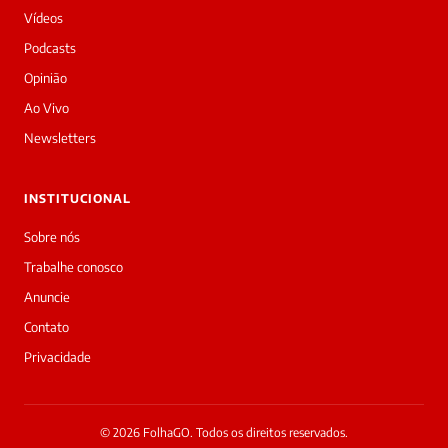
dia!
Vídeos
Sou
a
Podcasts
Laura,
Opinião
daqui
do
Ao Vivo
Diário
Newsletters
Prime.
O
jornalista
INSTITUCIONAL
Redação
acabou
Sobre nós
de
Trabalhe conosco
cobrir
essa
Anuncie
matéria
Contato
—
e
Privacidade
a
galera
já
interagiu
© 2026 FolhaGO. Todos os direitos reservados.