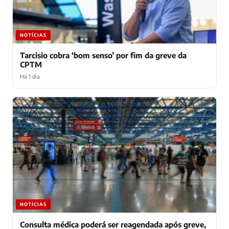
NOTÍCIAS
Tarcisio cobra ‘bom senso’ por fim da greve da
CPTM
Há 1 dia
NOTÍCIAS
Consulta médica poderá ser reagendada após greve,