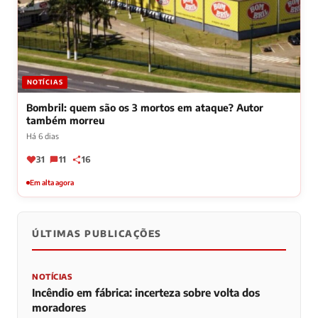
NOTÍCIAS
Bombril: quem são os 3 mortos em ataque? Autor
também morreu
Há 6 dias
31
11
16
Em alta agora
ÚLTIMAS PUBLICAÇÕES
NOTÍCIAS
Incêndio em fábrica: incerteza sobre volta dos
moradores