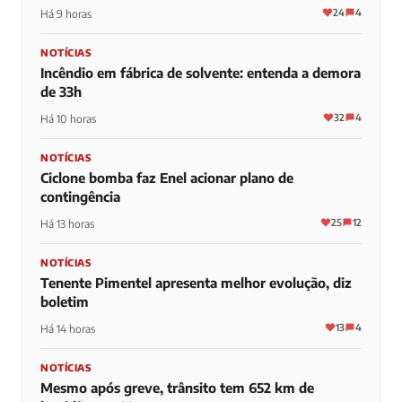
24
4
Há 9 horas
NOTÍCIAS
Incêndio em fábrica de solvente: entenda a demora
de 33h
32
4
Há 10 horas
NOTÍCIAS
Ciclone bomba faz Enel acionar plano de
contingência
25
12
Há 13 horas
NOTÍCIAS
Tenente Pimentel apresenta melhor evolução, diz
boletim
13
4
Há 14 horas
NOTÍCIAS
Mesmo após greve, trânsito tem 652 km de