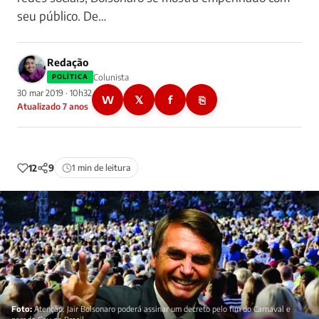
seu público. De…
Redação
Colunista
POLÍTICA
30 mar 2019 · 10h32
W
𝕏
f
⎘
Atualizado 7 anos
12
9
1 min de leitura
Foto:
Atenção: Jair Bolsonaro poderá assinar um decreto pelo fim do Carnaval e