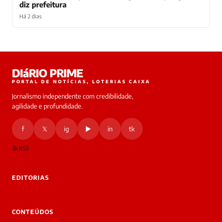
diz prefeitura
Há 2 dias
Laura
DIáRIO PRIME
online
PORTAL DE NOTÍCIAS, LOTERIAS CAIXA
Jornalismo independente com credibilidade,
HOJE
agilidade e profundidade.
🔒 As
nsagens
f
𝕏
ig
▶
in
tk
desta
onversa
são
RSS
rivadas
tre você
 Laura.
EDITORIAS
Laura
Oi!
👋
CONTEÚDOS
Bom