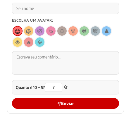
ESCOLHA UM AVATAR:
😊
🦁
🐱
🦄
🐶
🦊
🐸
🐼
👤
🌟
🔥
💎
🔄
Quanto é 10 + 5?
Enviar