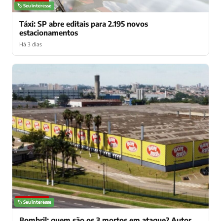
NOTÍCIAS
🏷️ Seu interesse
Táxi: SP abre editais para 2.195 novos
estacionamentos
Há 3 dias
NOTÍCIAS
🏷️ Seu interesse
Bombril: quem são os 3 mortos em ataque? Autor