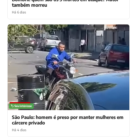
também morreu
Há 6 dias
NOTÍCIAS
🏷️ Seu interesse
São Paulo: homem é preso por manter mulheres em
cárcere privado
Há 4 dias