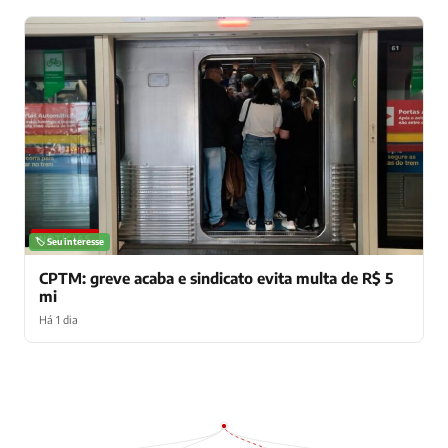
NOTÍCIAS
🏷️ Seu interesse
CPTM: greve acaba e sindicato evita multa de R$ 5
mi
Há 1 dia