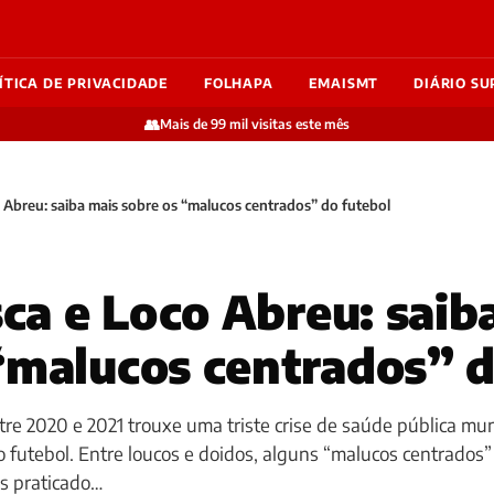
ÍTICA DE PRIVACIDADE
FOLHAPA
EMAISMT
DIÁRIO SU
👥
Mais de 99 mil visitas este mês
co Abreu: saiba mais sobre os “malucos centrados” do futebol
sca e Loco Abreu: saib
“malucos centrados” d
re 2020 e 2021 trouxe uma triste crise de saúde pública mu
futebol. Entre loucos e doidos, alguns “malucos centrados”
s praticado…