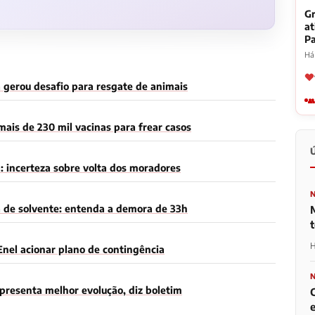
Gr
at
Pa
Há 
 gerou desafio para resgate de animais
👥
ais de 230 mil vacinas para frear casos
: incerteza sobre volta dos moradores
a de solvente: entenda a demora de 33h
H
Enel acionar plano de contingência
presenta melhor evolução, diz boletim