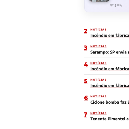
15
4
2
NOTÍCIAS
Incêndio em fábrica
3
NOTÍCIAS
Sarampo: SP envia m
4
NOTÍCIAS
Incêndio em fábrica
5
NOTÍCIAS
Incêndio em fábric
6
NOTÍCIAS
Ciclone bomba faz 
7
NOTÍCIAS
Tenente Pimentel a