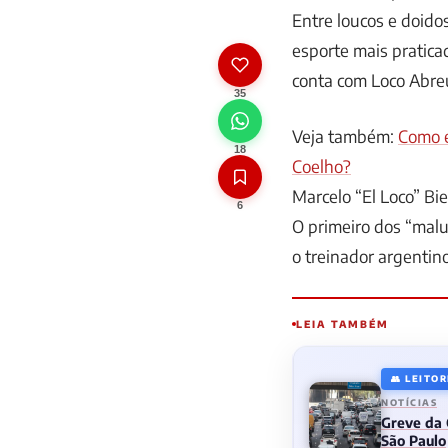
Entre loucos e doido
esporte mais pratica
conta com Loco Abreu,
35
Veja também:
Como e
18
Coelho?
Marcelo “El Loco” Bie
6
O primeiro dos “malu
o treinador argentin
LEIA TAMBÉM
👥 LEITO
NOTÍCIAS
Greve da 
São Paulo