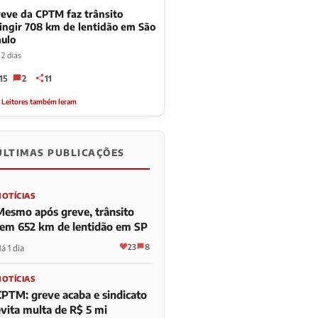
eve da CPTM faz trânsito
ingir 708 km de lentidão em São
ulo
2 dias
15
2
11
 Leitores também leram
ÚLTIMAS PUBLICAÇÕES
NOTÍCIAS
Mesmo após greve, trânsito
tem 652 km de lentidão em SP
23
8
á 1 dia
NOTÍCIAS
CPTM: greve acaba e sindicato
evita multa de R$ 5 mi