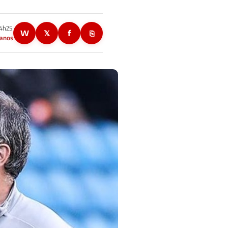
14h25
W
𝕏
f
⎘
 anos