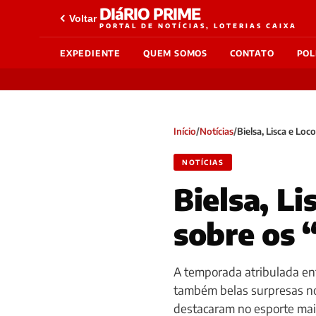
DIáRIO PRIME
Voltar
PORTAL DE NOTÍCIAS, LOTERIAS CAIXA
EXPEDIENTE
QUEM SOMOS
CONTATO
POL
Início
/
Notícias
/
Bielsa, Lisca e Lo
NOTÍCIAS
Bielsa, Li
sobre os 
A temporada atribulada ent
também belas surpresas no 
destacaram no esporte mai