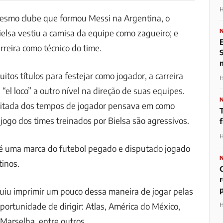
H
mesmo clube que formou Messi na Argentina, o
ielsa vestiu a camisa da equipe como zagueiro; e
arreira como técnico do time.
tos títulos para festejar como jogador, a carreira
H
“el loco” a outro nível na direção de suas equipes.
mitada dos tempos de jogador pensava em como
 jogo dos times treinados por Bielsa são agressivos.
H
 é uma marca do futebol pegado e disputado jogado
inos.
p
uiu imprimir um pouco dessa maneira de jogar pelas
portunidade de dirigir: Atlas, América do México,
H
Marselha, entre outros.