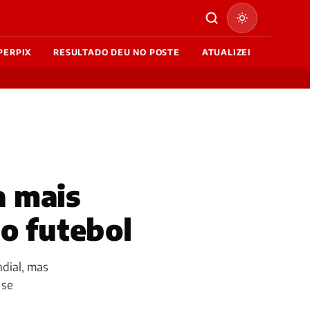
PERPIX
RESULTADO DEU NO POSTE
ATUALIZEI
a mais
o futebol
ndial, mas
 se