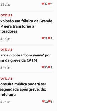
32
11
á 2 dias
NOTÍCIAS
Explosão em fábrica da Grande
SP gera transtorno a
moradores
29
6
á 2 dias
NOTÍCIAS
Tarcisio cobra ‘bom senso’ por
fim da greve da CPTM
30
9
á 2 dias
NOTÍCIAS
Consulta médica poderá ser
reagendada após greve, diz
refeitura
22
5
á 2 dias