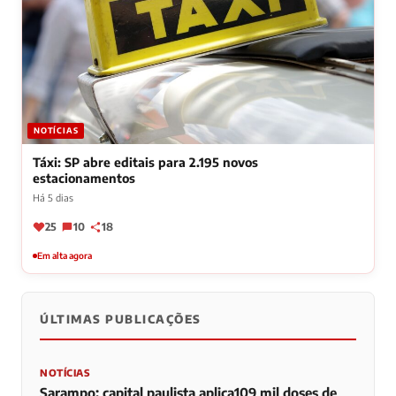
NOTÍCIAS
Táxi: SP abre editais para 2.195 novos
estacionamentos
Há 5 dias
25
10
18
Em alta agora
ÚLTIMAS PUBLICAÇÕES
NOTÍCIAS
Sarampo: capital paulista aplica109 mil doses de