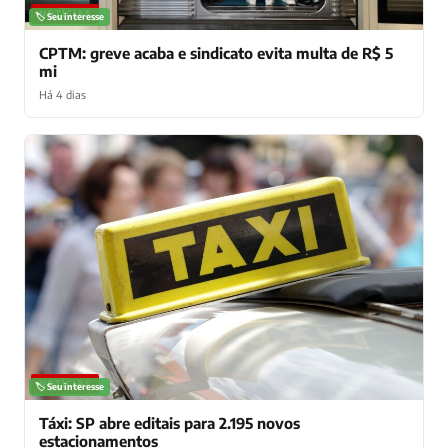
NOTÍCIAS
🏷️ Seu interesse
CPTM: greve acaba e sindicato evita multa de R$ 5
mi
Há 4 dias
NOTÍCIAS
🏷️ Seu interesse
Táxi: SP abre editais para 2.195 novos
estacionamentos