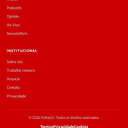
Sou
a
Podcasts
Laura,
Opinião
daqui
do
Ao Vivo
Diário
Newsletters
Prime.
O
jornalista
INSTITUCIONAL
Mary
silva
Sobre nós
acabou
Trabalhe conosco
de
cobrir
Anuncie
essa
Contato
matéria
—
Privacidade
e
a
galera
já
© 2026 FolhaGO. Todos os direitos reservados.
interagiu
Termos
Privacidade
Cookies
25