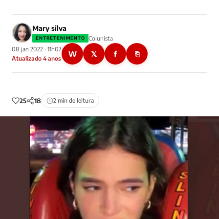
Mary silva
Colunista
ENTRETENIMENTO
08 jan 2022 · 11h07
W
𝕏
f
⎘
Atualizado 4 anos
25
18
2 min de leitura