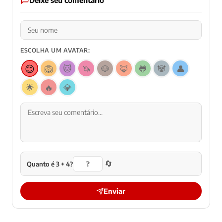
Deixe seu comentário
ESCOLHA UM AVATAR:
😊
🦁
🐱
🦄
🐶
🦊
🐸
🐼
👤
🌟
🔥
💎
🔄
Quanto é 3 + 4?
Enviar