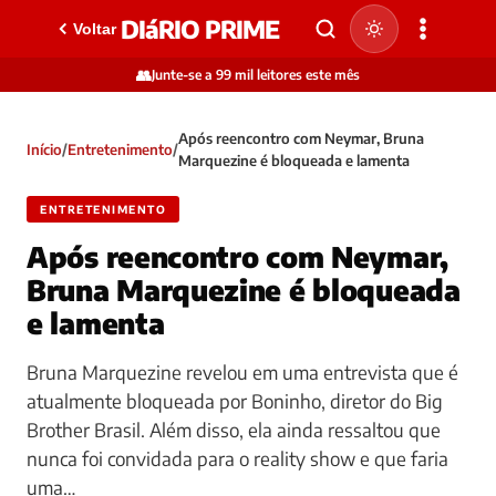
DIáRIO PRIME
Voltar
👥
Junte-se a 99 mil leitores este mês
Após reencontro com Neymar, Bruna
Início
/
Entretenimento
/
Marquezine é bloqueada e lamenta
ENTRETENIMENTO
Após reencontro com Neymar,
Bruna Marquezine é bloqueada
e lamenta
Bruna Marquezine revelou em uma entrevista que é
atualmente bloqueada por Boninho, diretor do Big
Brother Brasil. Além disso, ela ainda ressaltou que
nunca foi convidada para o reality show e que faria
uma…