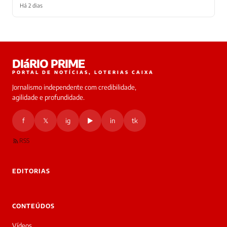
Há 2 dias
Laura
DIáRIO PRIME
online
PORTAL DE NOTÍCIAS, LOTERIAS CAIXA
Jornalismo independente com credibilidade,
HOJE
agilidade e profundidade.
🔒 As
nsagens
f
𝕏
ig
▶
in
tk
desta
onversa
são
RSS
rivadas
tre você
 Laura.
EDITORIAS
Laura
Oi!
👋
CONTEÚDOS
Bom
dia!
Vídeos