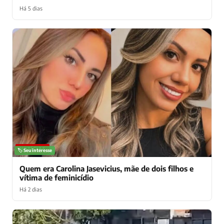
Há 5 dias
NOTÍCIAS
🏷️ Seu interesse
Quem era Carolina Jasevicius, mãe de dois filhos e
vítima de feminicídio
Há 2 dias