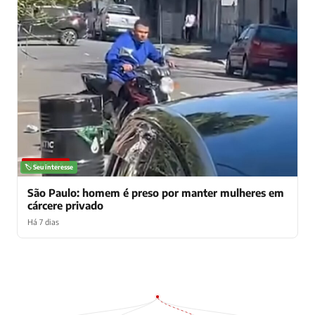
NOTÍCIAS
🏷️ Seu interesse
São Paulo: homem é preso por manter mulheres em
cárcere privado
Há 7 dias