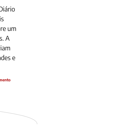
Diário
is
bre um
s. A
riam
ades e
amento