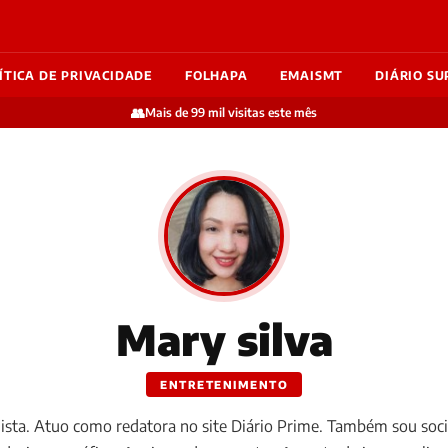
ÍTICA DE PRIVACIDADE
FOLHAPA
EMAISMT
DIÁRIO SU
👥
Mais de 99 mil visitas este mês
Mary silva
ENTRETENIMENTO
lista. Atuo como redatora no site Diário Prime. Também sou soci