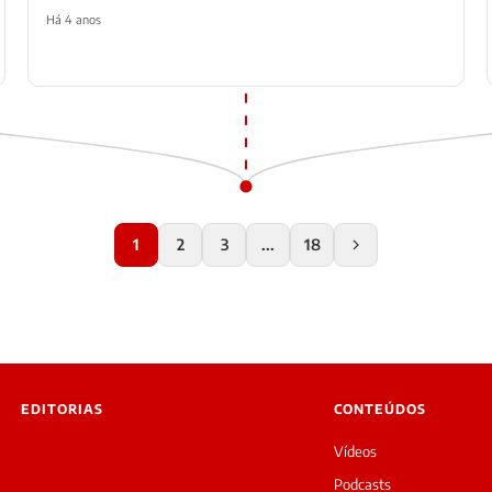
Há 4 anos
1
2
3
...
18
EDITORIAS
CONTEÚDOS
Vídeos
Podcasts