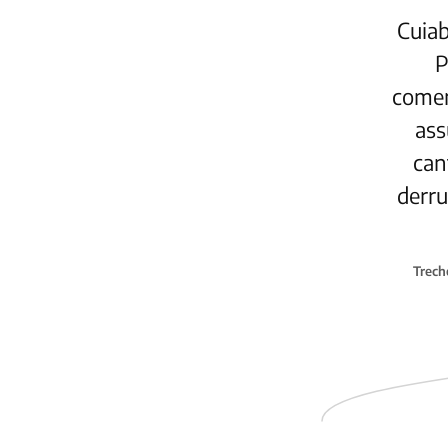
Cuiab
P
comen
ass
can
derru
Trech