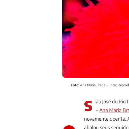
Foto:
Ana Maria Braga - Foto: Repro
S
ão José do Rio 
–
Ana Mari
a
Br
novamente doente. A
abalou seus seguidor