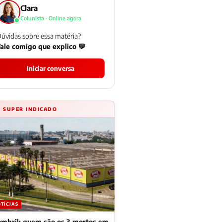
Clara
Colunista · Online agora
úvidas sobre essa matéria?
ale comigo que explico 💬
Iniciar conversa
⚡ SUPER INDICADO
TÍCIAS
mbril: quem são os 3 mortos em