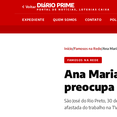
DIáRIO PRIME
Voltar
PORTAL DE NOTÍCIAS, LOTERIAS CAIXA
EXPEDIENTE
QUEM SOMOS
CONTATO
POL
Início
/
Famosos na Rede
/
Ana Mari
FAMOSOS NA REDE
Ana Maria
preocupa 
São José do Rio Preto, 30 d
afastada do trabalho na T