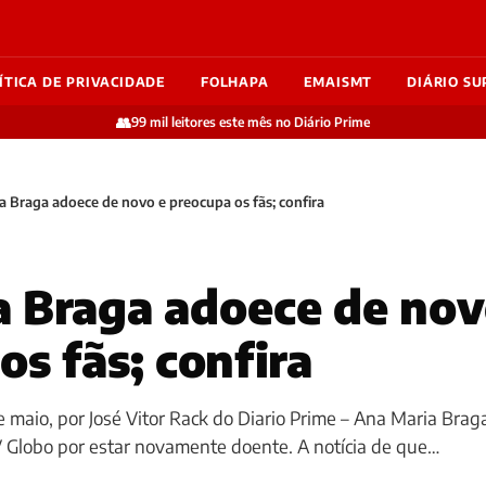
ÍTICA DE PRIVACIDADE
FOLHAPA
EMAISMT
DIÁRIO SU
👥
99 mil leitores este mês no Diário Prime
a Braga adoece de novo e preocupa os fãs; confira
 Braga adoece de nov
os fãs; confira
e maio, por José Vitor Rack do Diario Prime – Ana Maria Brag
V Globo por estar novamente doente. A notícia de que…