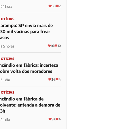
30
2
á 1 hora
NOTÍCIAS
Sarampo: SP envia mais de
30 mil vacinas para frear
casos
16
10
á 5 horas
NOTÍCIAS
ncêndio em fábrica: incerteza
sobre volta dos moradores
24
4
á 1 dia
NOTÍCIAS
Incêndio em fábrica de
solvente: entenda a demora de
33h
32
4
á 1 dia