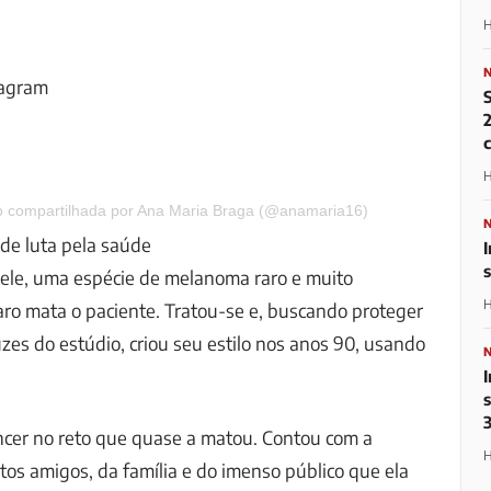
H
tagram
2
H
 compartilhada por Ana Maria Braga (@anamaria16)
de luta pela saúde
I
pele, uma espécie de melanoma raro e muito
H
aro mata o paciente. Tratou-se e, buscando proteger
uzes do estúdio, criou seu estilo nos anos 90, usando
ncer no reto que quase a matou. Contou com a
H
tos amigos, da família e do imenso público que ela