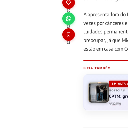
30
A apresentadora do M
vezes por cânceres e
17
cuidados permanente
preocupar, já que Mi
11
estão em casa com C
LEIA TAMBÉM
EM ALTA
NOTÍCIAS
CPTM: gre
32
9