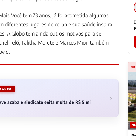
ais Você tem 73 anos, já foi acometida algumas
D
m diferentes lugares do corpo e sua saúde inspira
F
s. A Globo tem ainda outros motivos para se
chel Teló, Talitha Morete e Marcos Mion também
ovid.
 AGORA
ve acaba e sindicato evita multa de R$ 5 mi
NO
Bo