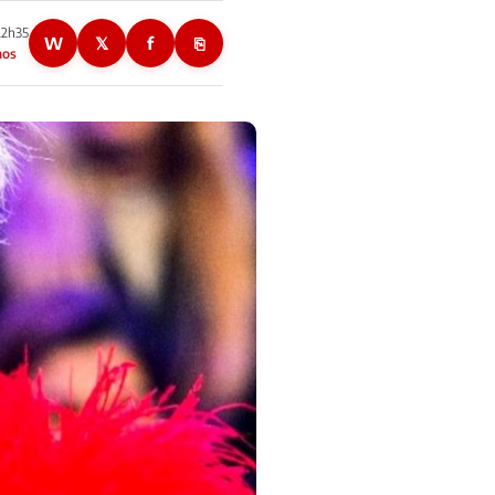
22h35
W
𝕏
f
⎘
nos