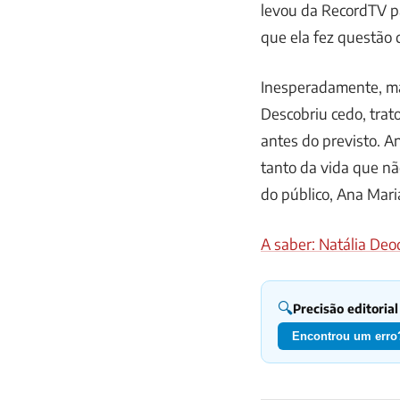
levou da RecordTV pa
que ela fez questão 
Inesperadamente, ma
Descobriu cedo, trat
antes do previsto. A
tanto da vida que nã
do público, Ana Mar
A saber: Natália De
🔍
Precisão editorial
Encontrou um erro?