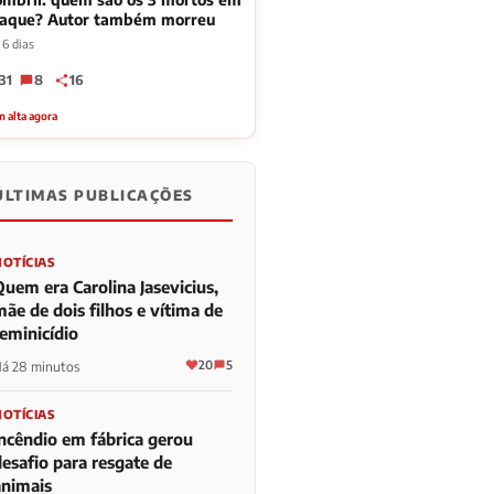
taque? Autor também morreu
 6 dias
31
8
16
 alta agora
ÚLTIMAS PUBLICAÇÕES
NOTÍCIAS
Quem era Carolina Jasevicius,
ãe de dois filhos e vítima de
feminicídio
20
5
á 28 minutos
NOTÍCIAS
Incêndio em fábrica gerou
desafio para resgate de
animais