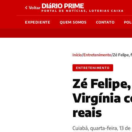
DIáRIO PRIME
Voltar
PORTAL DE NOTÍCIAS, LOTERIAS CAIXA
EXPEDIENTE
QUEM SOMOS
CONTATO
POL
Início
/
Entretenimento
/
Zé Felipe,
ENTRETENIMENTO
Zé Felipe
Virgínia 
reais
Cuiabá, quarta-feira, 13 de