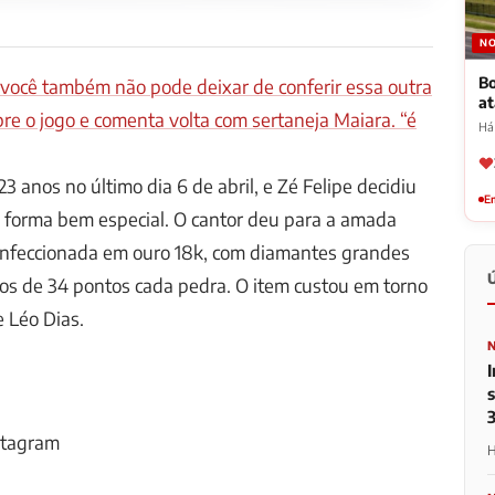
NO
Bo
 você também não pode deixar de conferir essa outra
a
re o jogo e comenta volta com sertaneja Maiara. “é
Há
 anos no último dia 6 de abril, e Zé Felipe decidiu
Em
a forma bem especial. O cantor deu para a amada
onfeccionada em ouro 18k, com diamantes grandes
os de 34 pontos cada pedra. O item custou em torno
e Léo Dias.
stagram
H