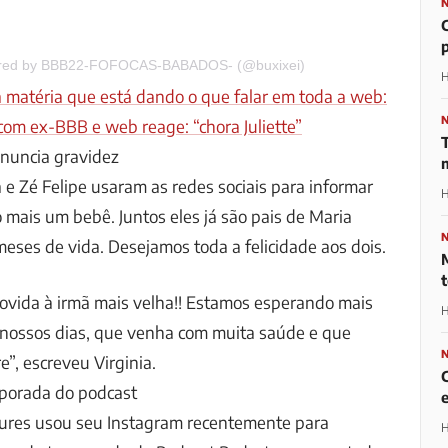
ared by BBB22-FOFOCAS-BABADOS- (@buxixei)
H
a matéria que está dando o que falar em toda a web:
com ex-BBB e web reage: “chora Juliette”
 anuncia gravidez
 e Zé Felipe usaram as redes sociais para informar
H
mais um bebê. Juntos eles já são pais de Maria
meses de vida. Desejamos toda a felicidade aos dois.
movida à irmã mais velha!! Estamos esperando mais
H
nossos dias, que venha com muita saúde e que
, escreveu Virginia.
porada do podcast
oures usou seu Instagram recentemente para
H