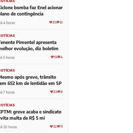
NOTÍCIAS
Ciclone bomba faz Enel acionar
plano de contingência
25
12
á 4 horas
NOTÍCIAS
Tenente Pimentel apresenta
melhor evolução, diz boletim
13
4
á 5 horas
NOTÍCIAS
Mesmo após greve, trânsito
tem 652 km de lentidão em SP
23
8
á 7 horas
NOTÍCIAS
CPTM: greve acaba e sindicato
evita multa de R$ 5 mi
32
11
á 20 horas