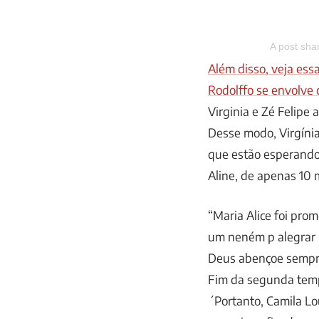
A post sh
Além disso, veja ess
Rodolffo se envolve 
Virginia e Zé Felipe
Desse modo, Virgínia
que estão esperando 
Aline, de apenas 10 
“Maria Alice foi pro
um neném p alegrar 
Deus abençoe sempre”
Fim da segunda tem
´Portanto, Camila L