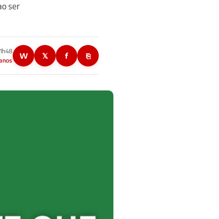
ao ser
01h48
W
𝕏
f
⎘
 anos