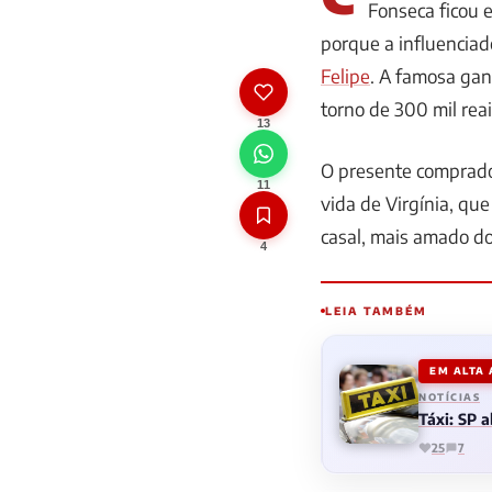
Fonseca ficou 
porque a influencia
Felipe
. A famosa gan
torno de 300 mil reai
13
O presente comprado
11
vida de Virgínia, qu
casal, mais amado do
4
LEIA TAMBÉM
EM ALTA
NOTÍCIAS
Táxi: SP 
25
7