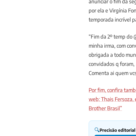
anunciar o fim da s
por ela e Virgínia F
temporada incrível p
“Fim da 2º temp do 
minha irma, com conv
obrigada a todo mund
convidados q foram,
Comenta ai quem vcs
Por fim, confira ta
web: Thais Fersoza, 
Brother Brasil”
🔍
Precisão editorial