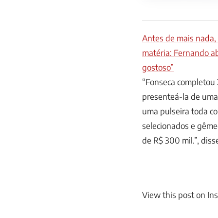
Antes de mais nada,
matéria: Fernando ab
gostoso”
“Fonseca completou 23
presenteá-la de um
uma pulseira toda c
selecionados e gême
de R$ 300 mil.”, diss
View this post on In