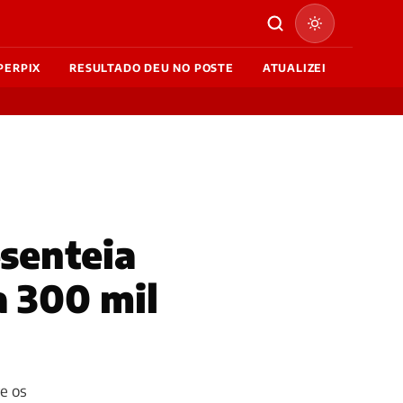
PERPIX
RESULTADO DEU NO POSTE
ATUALIZEI
esenteia
a 300 mil
re os