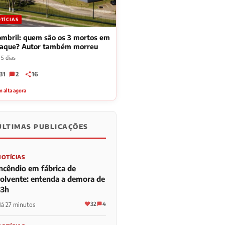
TÍCIAS
mbril: quem são os 3 mortos em
taque? Autor também morreu
 5 dias
31
2
16
 alta agora
ÚLTIMAS PUBLICAÇÕES
NOTÍCIAS
Incêndio em fábrica de
solvente: entenda a demora de
33h
32
4
á 27 minutos