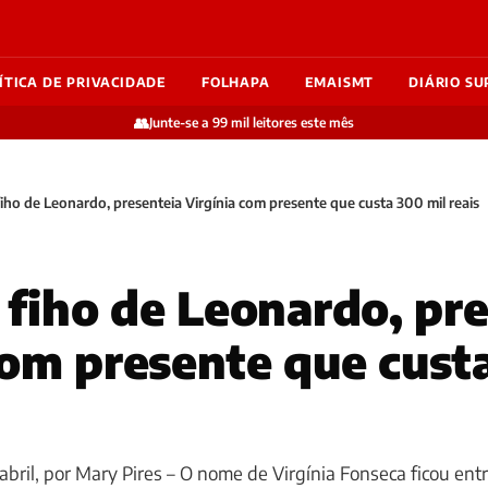
ÍTICA DE PRIVACIDADE
FOLHAPA
EMAISMT
DIÁRIO SU
👥
Junte-se a 99 mil leitores este mês
 fiho de Leonardo, presenteia Virgínia com presente que custa 300 mil reais
, fiho de Leonardo, pr
com presente que cust
 abril, por Mary Pires – O nome de Virgínia Fonseca ficou ent