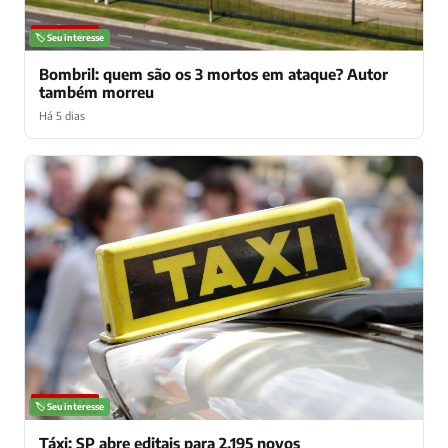
NOTÍCIAS
🏷️ Seu interesse
Bombril: quem são os 3 mortos em ataque? Autor
também morreu
Há 5 dias
NOTÍCIAS
🏷️ Seu interesse
Táxi: SP abre editais para 2.195 novos