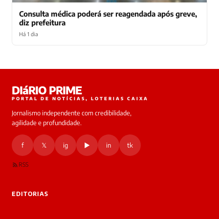
Consulta médica poderá ser reagendada após greve,
diz prefeitura
Há 1 dia
Laura
DIáRIO PRIME
online
PORTAL DE NOTÍCIAS, LOTERIAS CAIXA
Jornalismo independente com credibilidade,
HOJE
agilidade e profundidade.
🔒 As
nsagens
f
𝕏
ig
▶
in
tk
desta
onversa
são
RSS
rivadas
tre você
 Laura.
EDITORIAS
Laura
Oi!