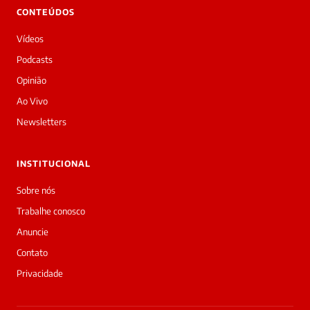
👋
CONTEÚDOS
Boa
tarde!
Vídeos
Sou
a
Podcasts
Laura,
Opinião
daqui
do
Ao Vivo
Diário
Newsletters
Prime.
O
jornalista
INSTITUCIONAL
Mary
silva
Sobre nós
acabou
Trabalhe conosco
de
cobrir
Anuncie
essa
Contato
matéria
—
Privacidade
e
a
galera