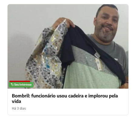
NOTÍCIAS
🏷️ Seu interesse
Bombril: funcionário usou cadeira e implorou pela
vida
Há 3 dias