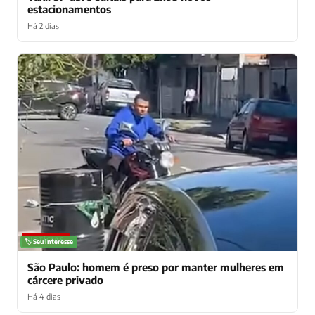
estacionamentos
Há 2 dias
NOTÍCIAS
🏷️ Seu interesse
São Paulo: homem é preso por manter mulheres em
cárcere privado
Há 4 dias