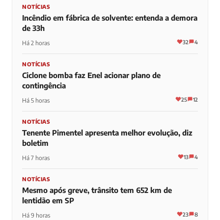
NOTÍCIAS
Incêndio em fábrica de solvente: entenda a demora
de 33h
32
4
Há 2 horas
NOTÍCIAS
Ciclone bomba faz Enel acionar plano de
contingência
25
12
Há 5 horas
NOTÍCIAS
Tenente Pimentel apresenta melhor evolução, diz
boletim
13
4
Há 7 horas
NOTÍCIAS
Mesmo após greve, trânsito tem 652 km de
lentidão em SP
23
8
Há 9 horas