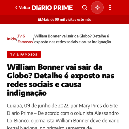
DIáRIO PRIME
Voltar
👥
Mais de 99 mil visitas este mês
Tv &
William Bonner vai sair da Globo? Detalhe é
Início
/
/
Famosos
exposto nas redes sociais e causa indignação
TV & FAMOSOS
William Bonner vai sair da
Globo? Detalhe é exposto nas
redes sociais e causa
indignação
Cuiabá, 09 de junho de 2022, por Mary Pires do Site
Diário Prime – De acordo com o colunista Alessandro
Lo-Bianco, o jornalista William Bonner deve deixar o
Jornal Nacional no primeiro semestre de…