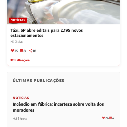
NOTÍCIAS
Táxi: SP abre editais para 2.195 novos
estacionamentos
Há 2 dias
25
8
18
Em alta agora
ÚLTIMAS PUBLICAÇÕES
NOTÍCIAS
Incêndio em fábrica: incerteza sobre volta dos
moradores
24
4
Há 1 hora