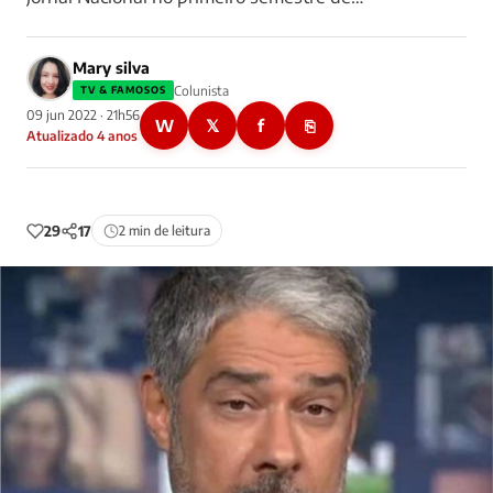
Mary silva
Colunista
TV & FAMOSOS
09 jun 2022 · 21h56
W
𝕏
f
⎘
Atualizado 4 anos
29
17
2 min de leitura