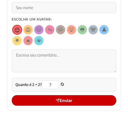
ESCOLHA UM AVATAR:
😊
🦁
🐱
🦄
🐶
🦊
🐸
🐼
👤
🌟
🔥
💎
🔄
Quanto é 2 + 2?
Enviar