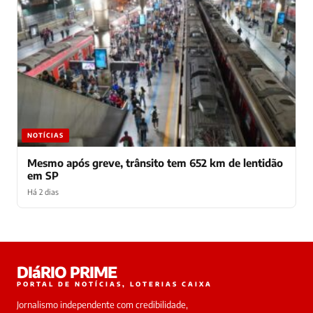
NOTÍCIAS
Mesmo após greve, trânsito tem 652 km de lentidão
em SP
Há 2 dias
Laura
DIáRIO PRIME
online
PORTAL DE NOTÍCIAS, LOTERIAS CAIXA
Jornalismo independente com credibilidade,
HOJE