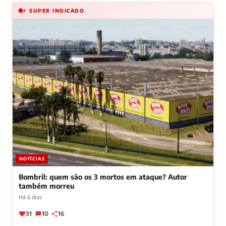
⚡ SUPER INDICADO
NOTÍCIAS
Bombril: quem são os 3 mortos em ataque? Autor
também morreu
Há 6 dias
31
10
16