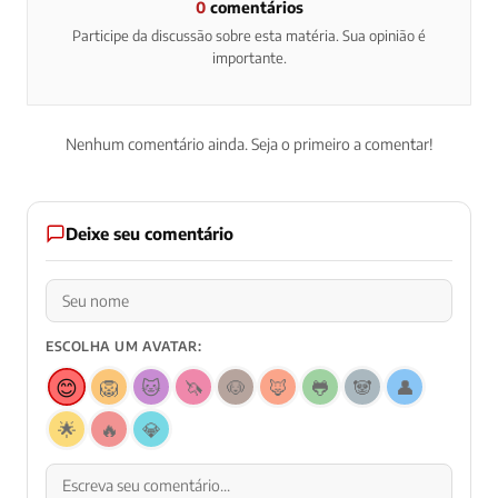
0
comentários
Participe da discussão sobre esta matéria. Sua opinião é
importante.
Nenhum comentário ainda. Seja o primeiro a comentar!
Deixe seu comentário
ESCOLHA UM AVATAR:
😊
🦁
🐱
🦄
🐶
🦊
🐸
🐼
👤
🌟
🔥
💎