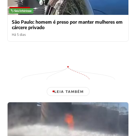
NOTÍCIAS
🏷️ Seu interesse
São Paulo: homem é preso por manter mulheres em
cárcere privado
Há 5 dias
LEIA TAMBÉM