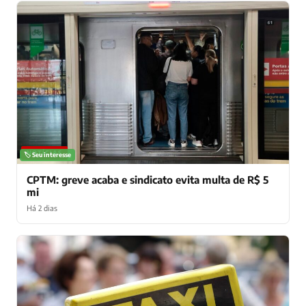
NOTÍCIAS
🏷️ Seu interesse
CPTM: greve acaba e sindicato evita multa de R$ 5
mi
Há 2 dias