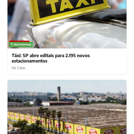
NOTÍCIAS
🏷️ Seu interesse
Táxi: SP abre editais para 2.195 novos
estacionamentos
Há 3 dias