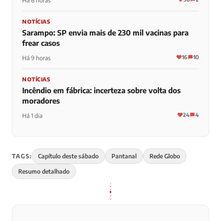
Há 6 horas
NOTÍCIAS
Sarampo: SP envia mais de 230 mil vacinas para
frear casos
16
10
Há 9 horas
NOTÍCIAS
Incêndio em fábrica: incerteza sobre volta dos
moradores
24
4
Há 1 dia
TAGS:
Capítulo deste sábado
Pantanal
Rede Globo
Resumo detalhado