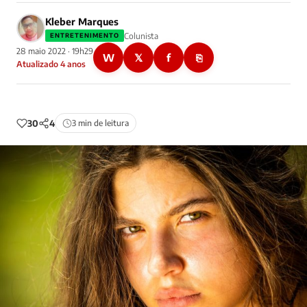
Kleber Marques
Colunista
ENTRETENIMENTO
28 maio 2022 · 19h29
W
𝕏
f
⎘
Atualizado 4 anos
30
4
3 min de leitura