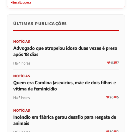
Em alta agora
ÚLTIMAS PUBLICAÇÕES
NOTÍCIAS
Advogado que atropelou idoso duas vezes é preso
após 18 dias
16
7
Há 4 horas
NOTÍCIAS
Quem era Carolina Jasevicius, mãe de dois filhos e
vítima de feminicídio
20
5
Há 5 horas
NOTÍCIAS
Incêndio em fábrica gerou desafio para resgate de
animais
30
2