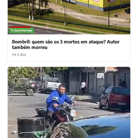
NOTÍCIAS
🏷️ Seu interesse
Bombril: quem são os 3 mortos em ataque? Autor
também morreu
Há 6 dias