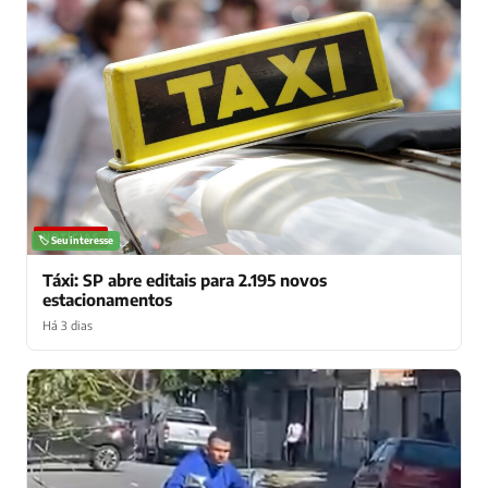
NOTÍCIAS
🏷️ Seu interesse
Táxi: SP abre editais para 2.195 novos
estacionamentos
Há 3 dias