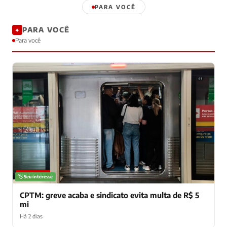
PARA VOCÊ
PARA VOCÊ
✦
Para você
NOTÍCIAS
🏷️ Seu interesse
CPTM: greve acaba e sindicato evita multa de R$ 5
mi
Há 2 dias