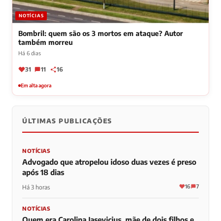
NOTÍCIAS
Bombril: quem são os 3 mortos em ataque? Autor
também morreu
Há 6 dias
31
11
16
Em alta agora
ÚLTIMAS PUBLICAÇÕES
NOTÍCIAS
Advogado que atropelou idoso duas vezes é preso
após 18 dias
16
7
Há 3 horas
NOTÍCIAS
Quem era Carolina Jasevicius, mãe de dois filhos e