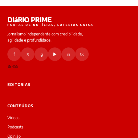
Laura
DIáRIO PRIME
online
PORTAL DE NOTÍCIAS, LOTERIAS CAIXA
Jornalismo independente com credibilidade,
HOJE
agilidade e profundidade.
🔒 As
nsagens
f
𝕏
ig
▶
in
tk
desta
onversa
são
RSS
rivadas
tre você
 Laura.
EDITORIAS
Laura
Oi!
👋
CONTEÚDOS
Boa
noite!
Vídeos
Sou
a
Podcasts
Laura,
Opinião