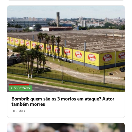
NOTÍCIAS
🏷️ Seu interesse
Bombril: quem são os 3 mortos em ataque? Autor
também morreu
Há 6 dias