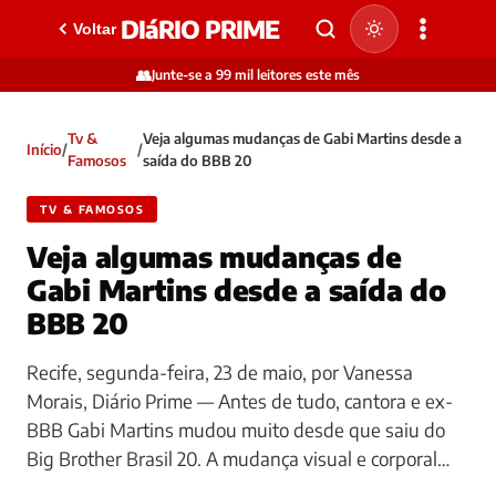
DIáRIO PRIME
Voltar
👥
Junte-se a 99 mil leitores este mês
Tv &
Veja algumas mudanças de Gabi Martins desde a
Início
/
/
Famosos
saída do BBB 20
TV & FAMOSOS
Veja algumas mudanças de
Gabi Martins desde a saída do
BBB 20
Recife, segunda-feira, 23 de maio, por Vanessa
Morais, Diário Prime — Antes de tudo, cantora e ex-
BBB Gabi Martins mudou muito desde que saiu do
Big Brother Brasil 20. A mudança visual e corporal…