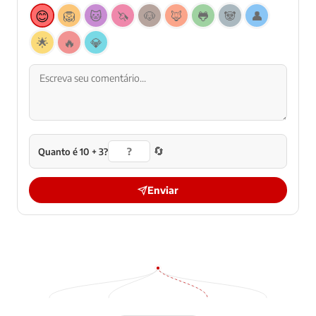
😊
🦁
🐱
🦄
🐶
🦊
🐸
🐼
👤
🌟
🔥
💎
🔄
Quanto é 10 + 3?
Enviar