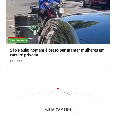
NOTÍCIAS
🏷️ Seu interesse
São Paulo: homem é preso por manter mulheres em
cárcere privado
Há 5 dias
LEIA TAMBÉM