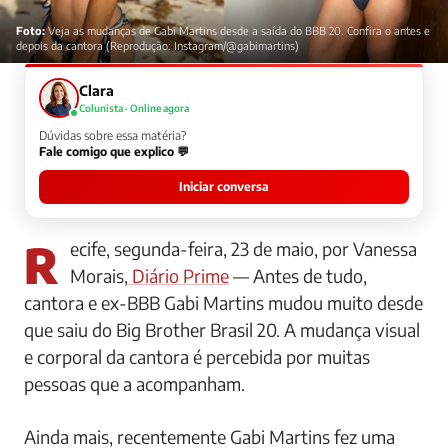
Foto:
Veja as mudanças de Gabi Martins desde a saída do BBB 20. Confira o antes e
depois da cantora (Reprodução: Instagram/@gabimartins)
Clara
Colunista · Online agora
Dúvidas sobre essa matéria?
Fale comigo que explico 💬
Iniciar conversa
Recife, segunda-feira, 23 de maio, por Vanessa
Morais,
Diário Prime
— Antes de tudo,
cantora e ex-BBB Gabi Martins mudou muito desde
que saiu do Big Brother Brasil 20. A mudança visual
e corporal da cantora é percebida por muitas
pessoas que a acompanham.
Ainda mais, recentemente Gabi Martins fez uma