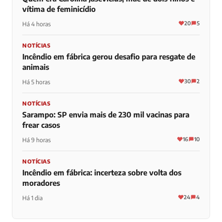
vítima de feminicídio
20
5
Há 4 horas
NOTÍCIAS
Incêndio em fábrica gerou desafio para resgate de
animais
30
2
Há 5 horas
NOTÍCIAS
Sarampo: SP envia mais de 230 mil vacinas para
frear casos
16
10
Há 9 horas
NOTÍCIAS
Incêndio em fábrica: incerteza sobre volta dos
moradores
24
4
Há 1 dia