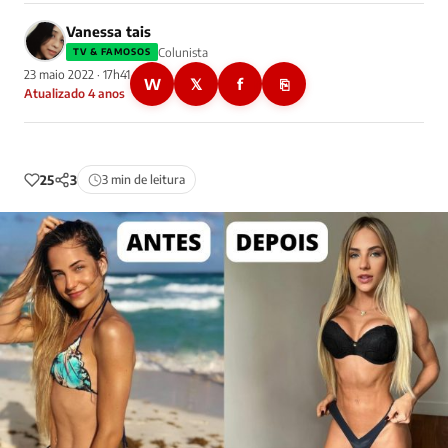
Vanessa tais
Colunista
TV & FAMOSOS
23 maio 2022 · 17h41
W
𝕏
f
⎘
Atualizado 4 anos
25
3
3 min de leitura