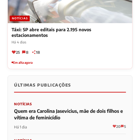
NOTÍCIAS
Táxi: SP abre editais para 2.195 novos
estacionamentos
Há 4 dias
25
8
18
Em alta agora
ÚLTIMAS PUBLICAÇÕES
NOTÍCIAS
Quem era Carolina Jasevicius, mãe de dois filhos e
vítima de feminicídio
20
5
Há 1 dia