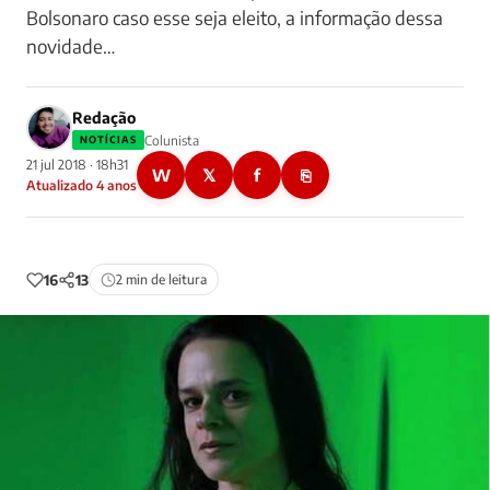
Bolsonaro caso esse seja eleito, a informação dessa
novidade…
Redação
Colunista
NOTÍCIAS
21 jul 2018 · 18h31
W
𝕏
f
⎘
Atualizado 4 anos
16
13
2 min de leitura