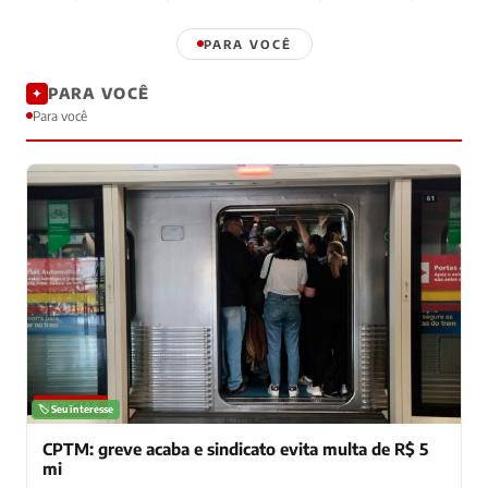
PARA VOCÊ
PARA VOCÊ
✦
Para você
NOTÍCIAS
🏷️ Seu interesse
CPTM: greve acaba e sindicato evita multa de R$ 5
mi