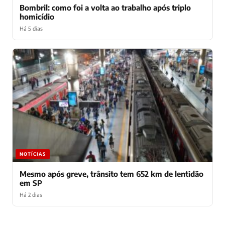
Bombril: como foi a volta ao trabalho após triplo
homicídio
Há 5 dias
NOTÍCIAS
Mesmo após greve, trânsito tem 652 km de lentidão
em SP
Há 2 dias