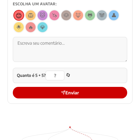
ESCOLHA UM AVATAR:
😊
🦁
🐱
🦄
🐶
🦊
🐸
🐼
👤
🌟
🔥
💎
🔄
Quanto é 5 + 5?
Enviar