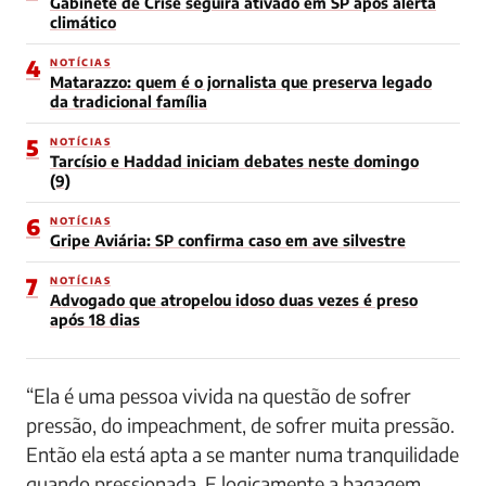
Gabinete de Crise seguirá ativado em SP após alerta
climático
4
NOTÍCIAS
Matarazzo: quem é o jornalista que preserva legado
da tradicional família
5
NOTÍCIAS
Tarcísio e Haddad iniciam debates neste domingo
(9)
6
NOTÍCIAS
Gripe Aviária: SP confirma caso em ave silvestre
7
NOTÍCIAS
Advogado que atropelou idoso duas vezes é preso
após 18 dias
“Ela é uma pessoa vivida na questão de sofrer
pressão, do impeachment, de sofrer muita pressão.
Então ela está apta a se manter numa tranquilidade
quando pressionada. E logicamente a bagagem