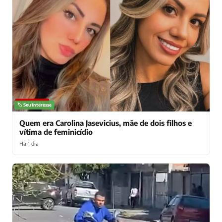
NOTÍCIAS
🏷️ Seu interesse
Quem era Carolina Jasevicius, mãe de dois filhos e
vítima de feminicídio
Há 1 dia