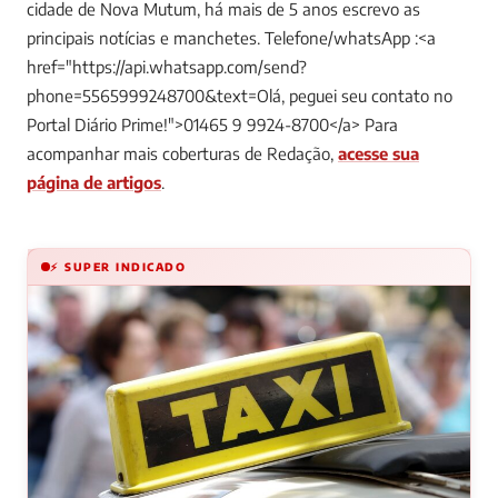
cidade de Nova Mutum, há mais de 5 anos escrevo as
principais notícias e manchetes. Telefone/whatsApp :<a
href="https://api.whatsapp.com/send?
phone=5565999248700&text=Olá, peguei seu contato no
Portal Diário Prime!">01465 9 9924-8700</a>
Para
acompanhar mais coberturas de Redação,
acesse sua
página de artigos
.
⚡ SUPER INDICADO