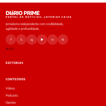
Laura
DIáRIO PRIME
online
PORTAL DE NOTÍCIAS, LOTERIAS CAIXA
Jornalismo independente com credibilidade,
HOJE
agilidade e profundidade.
🔒 As
nsagens
f
𝕏
ig
▶
in
tk
desta
onversa
são
RSS
rivadas
tre você
 Laura.
EDITORIAS
Laura
Oi!
👋
CONTEÚDOS
Boa
noite!
Vídeos
Sou
a
Podcasts
Laura,
Opinião
daqui