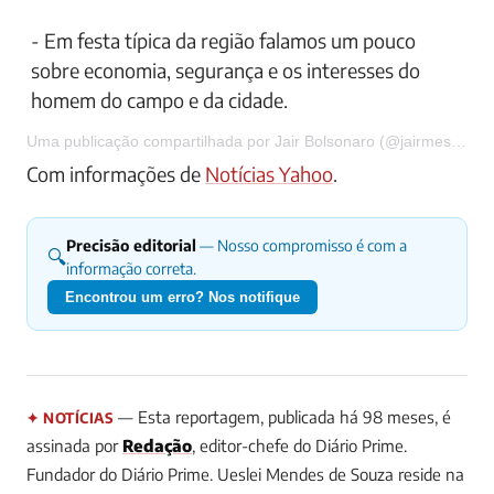
‪- Em festa típica da região falamos um pouco
sobre economia, segurança e os interesses do
homem do campo e da cidade.‬
Uma publicação compartilhada por Jair Bolsonaro (@jairmessiasbolsonaro) em 19 de Jul, 2018 às 6:10 PDT
Com informações de
Notícias Yahoo
.
Precisão editorial
— Nosso compromisso é com a
🔍
informação correta.
Encontrou um erro? Nos notifique
— Esta reportagem, publicada há 98 meses, é
✦ NOTÍCIAS
assinada por
Redação
, editor-chefe do Diário Prime.
Fundador do Diário Prime. Ueslei Mendes de Souza reside na