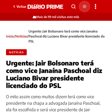
DIáRIO PRIME
Voltar
👥
Mais de 99 mil visitas este mês
Urgente: Jair Bolsonaro terá como vice Janaína
Início
/
Notícias
/
Paschoal diz Luciano Bivar presidente licenciado do
PSL
NOTÍCIAS
Urgente: Jair Bolsonaro terá
como vice Janaína Paschoal diz
Luciano Bivar presidente
licenciado do PSL
O mito assim como muitos dizem terá como vice
presidente na chapa a advogada Janaína Paschoal,
ela foi escolhida e será vice presidente de Jair