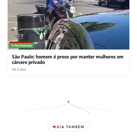
NOTÍCIAS
🏷️ Seu interesse
São Paulo: homem é preso por manter mulheres em
cárcere privado
Há 6 dias
LEIA TAMBÉM