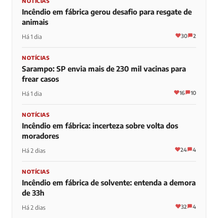
NOTÍCIAS
Incêndio em fábrica gerou desafio para resgate de
animais
30
2
Há 1 dia
NOTÍCIAS
Sarampo: SP envia mais de 230 mil vacinas para
frear casos
16
10
Há 1 dia
NOTÍCIAS
Incêndio em fábrica: incerteza sobre volta dos
moradores
24
4
Há 2 dias
NOTÍCIAS
Incêndio em fábrica de solvente: entenda a demora
de 33h
32
4
Há 2 dias