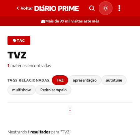
DIáRIO PRIME
Voltar
👥
Mais de 99 mil visitas este mês
TAG
TVZ
1
matérias encontradas
TVZ
apresentação
autotune
TAGS RELACIONADAS:
multishow
Pedro sampaio
Mostrando
1 resultados
para "TVZ"