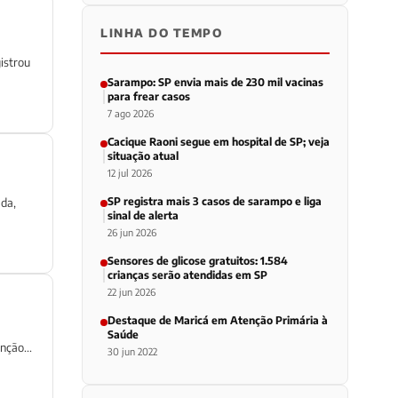
LINHA DO TEMPO
istrou
Sarampo: SP envia mais de 230 mil vacinas
para frear casos
7 ago 2026
Cacique Raoni segue em hospital de SP; veja
situação atual
12 jul 2026
SP registra mais 3 casos de sarampo e liga
ada,
sinal de alerta
26 jun 2026
Sensores de glicose gratuitos: 1.584
crianças serão atendidas em SP
22 jun 2026
Destaque de Maricá em Atenção Primária à
Saúde
nção...
30 jun 2022