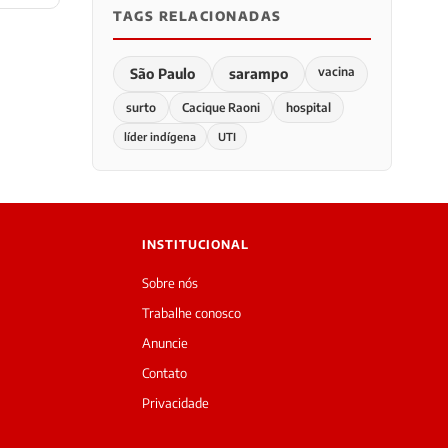
TAGS RELACIONADAS
vacina
São Paulo
sarampo
surto
Cacique Raoni
hospital
líder indígena
UTI
INSTITUCIONAL
Sobre nós
Trabalhe conosco
Anuncie
Contato
Privacidade