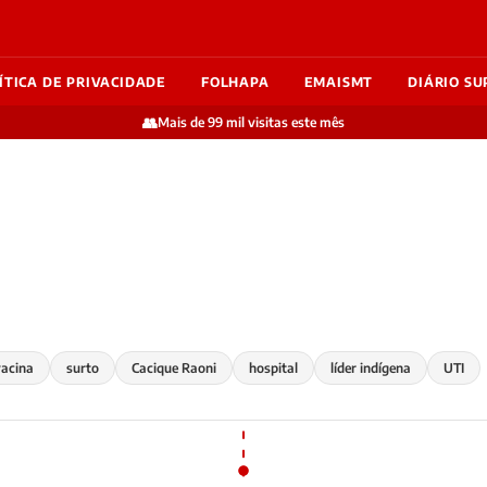
ÍTICA DE PRIVACIDADE
FOLHAPA
EMAISMT
DIÁRIO SU
👥
Mais de 99 mil visitas este mês
vacina
surto
Cacique Raoni
hospital
líder indígena
UTI