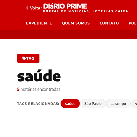
DIáRIO PRIME
Voltar
PORTAL DE NOTÍCIAS, LOTERIAS CAIXA
EXPEDIENTE
QUEM SOMOS
CONTATO
POL
TAG
saúde
5
matérias encontradas
saúde
São Paulo
sarampo
TAGS RELACIONADAS: