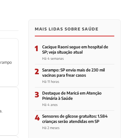
MAIS LIDAS SOBRE SAÚDE
1
Cacique Raoni segue em hospital de
SP; veja situação atual
Há 4 semanas
sarampo
2
Sarampo: SP envia mais de 230 mil
vacinas para frear casos
Há 11 horas
3
Destaque de Maricá em Atenção
Primária à Saúde
Há 4 anos
a.
4
Sensores de glicose gratuitos: 1.584
crianças serão atendidas em SP
Há 2 meses