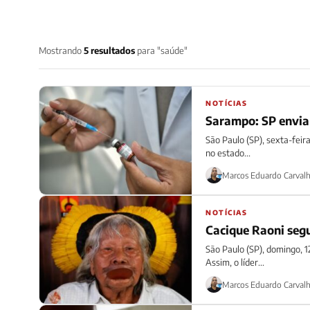
Mostrando
5 resultados
para "saúde"
NOTÍCIAS
Sarampo: SP envia 
São Paulo (SP), sexta-fei
no estado...
Marcos Eduardo Carval
NOTÍCIAS
Cacique Raoni segu
São Paulo (SP), domingo, 1
Assim, o líder...
Marcos Eduardo Carval