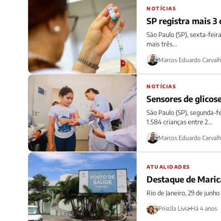
NOTÍCIAS
SP registra mais 3 
São Paulo (SP), sexta-feir
mais três...
Marcos Eduardo Carval
NOTÍCIAS
Sensores de glicos
São Paulo (SP), segunda-f
1.584 crianças entre 2...
Marcos Eduardo Carval
ATUALIDADES
Destaque de Maric
Rio de Janeiro, 29 de junho
Priscila Livia
Há 4 anos