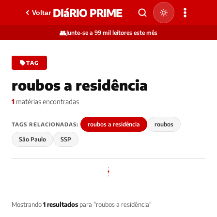
DIáRIO PRIME
Voltar
👥
Junte-se a 99 mil leitores este mês
TAG
roubos a residência
1
matérias encontradas
roubos a residência
roubos
TAGS RELACIONADAS:
São Paulo
SSP
Mostrando
1 resultados
para "roubos a residência"