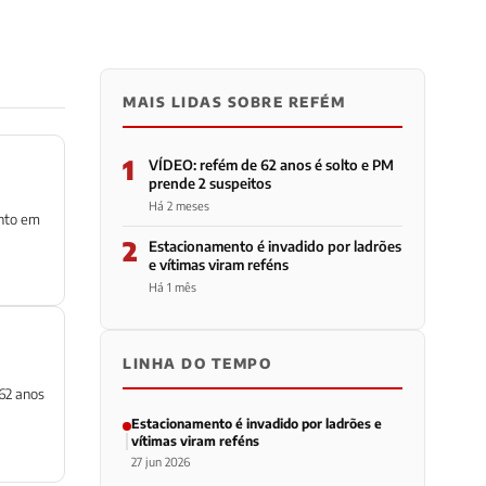
MAIS LIDAS SOBRE REFÉM
1
VÍDEO: refém de 62 anos é solto e PM
prende 2 suspeitos
Há 2 meses
ento em
2
Estacionamento é invadido por ladrões
e vítimas viram reféns
Há 1 mês
LINHA DO TEMPO
62 anos
Estacionamento é invadido por ladrões e
vítimas viram reféns
27 jun 2026