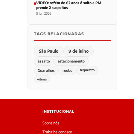
VÍDEO: refém de 62 anos é solto e PM
prende 2 suspeitos
5 jun 2026
TAGS RELACIONADAS
São Paulo
9 de julho
assalto
estacionamento
sequestro
Guarulhos
roubo
vítima
INSTITUCIONAL
Sobre nós
Trabalhe conosco