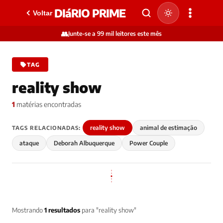
DIáRIO PRIME
Voltar
👥
Junte-se a 99 mil leitores este mês
TAG
reality show
1
matérias encontradas
reality show
animal de estimação
TAGS RELACIONADAS:
ataque
Deborah Albuquerque
Power Couple
Mostrando
1 resultados
para "reality show"