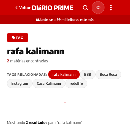
DIáRIO PRIME
Voltar
👥
Junte-se a 99 mil leitores este mês
TAG
rafa kalimann
2
matérias encontradas
rafa kalimann
BBB
Boca Rosa
TAGS RELACIONADAS:
Instagram
Casa Kalimann
rodolffo
Mostrando
2 resultados
para "rafa kalimann"