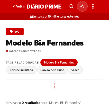
DIáRIO PRIME
Voltar
👥
Junte-se a 99 mil leitores este mês
TAG
Modelo Bia Fernandes
0
matérias encontradas
Modelo Bia Fernandes
TAGS RELACIONADAS:
Atitude inusitada
Paixão pelo clube
Vasco
Mostrando
0 resultados
para "Modelo Bia Fernandes"